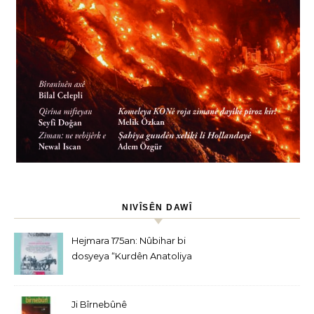
NIVÎSÊN DAWÎ
Hejmara 175an: Nûbihar bi
dosyeya “Kurdên Anatoliya
Navîn” derket
Ji Bîrnebûnê