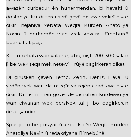
awazên curbecur ên hunermendan, bi hevaltî û
dostaniya ku di seranserê şevê de xwe vekirî diyar
dikir, hêjahiya xebata Weqfa Kurdên Anatoliya
Navîn û berhemên wan wek kovara Bîrnebûnê
bêtir dihat pêş.
Ked û xebata wan vala neçûbû, piştî 200-300 salan
jî be, wek şeqamek netewî li rûyê dagîrkeran diket.
Di çirûskên çavên Temo, Zerîn, Denîz, Heval û
sedên wek wan de mizgîniya rojên azad xwe diyar
dikir. Di her rîtmên govendê de ruhên kurdewariya
wan ciwanan wek bersîvek tal ji bo dagîrkeran
dihat şandin.
Spas ji bo berpirsiyar û xebatkerên Weqfa Kurdên
Anatoliya Navîn û redaksiyana Bîrnebûnê.