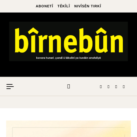
ABONETÎ
TÊKÎLÎ
NIVÎSÊN TIRKÎ