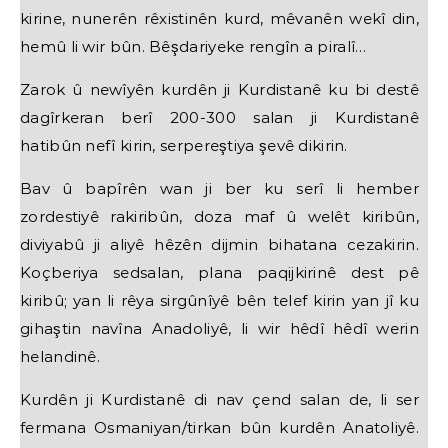
kirine, nunerên rêxistinên kurd, mêvanên wekî din,
hemû li wir bûn. Bêşdariyeke rengîn a piralî…
Zarok û newîyên kurdên ji Kurdistanê ku bi destê
dagîrkeran berî 200-300 salan ji Kurdistanê
hatibûn nefî kirin, serpereştiya şevê dikirin.
Bav û bapîrên wan ji ber ku serî li hember
zordestiyê rakiribûn, doza maf û welêt kiribûn,
diviyabû ji aliyê hêzên dijmin bihatana cezakirin.
Koçberiya sedsalan, plana paqijkirinê dest pê
kiribû; yan li rêya sirgûnîyê bên telef kirin yan jî ku
gihaştin navîna Anadoliyê, li wir hêdî hêdî werin
helandinê.
Kurdên ji Kurdistanê di nav çend salan de, li ser
fermana Osmaniyan/tirkan bûn kurdên Anatoliyê.