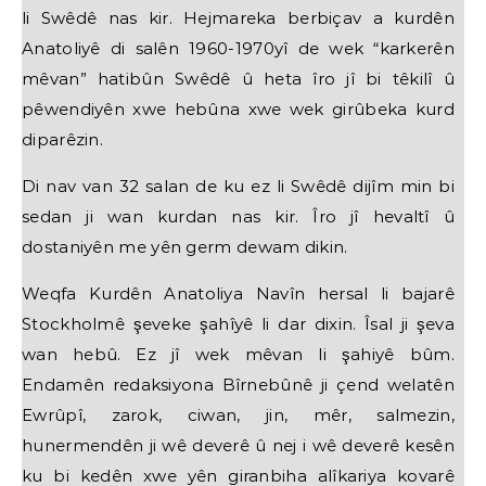
li Swêdê nas kir. Hejmareka berbiçav a kurdên
Anatoliyê di salên 1960-1970yî de wek “karkerên
mêvan” hatibûn Swêdê û heta îro jî bi têkilî û
pêwendiyên xwe hebûna xwe wek girûbeka kurd
diparêzin.
Di nav van 32 salan de ku ez li Swêdê dijîm min bi
sedan ji wan kurdan nas kir. Îro jî hevaltî û
dostaniyên me yên germ dewam dikin.
Weqfa Kurdên Anatoliya Navîn hersal li bajarê
Stockholmê şeveke şahîyê li dar dixin. Îsal ji şeva
wan hebû. Ez jî wek mêvan li şahiyê bûm.
Endamên redaksiyona Bîrnebûnê ji çend welatên
Ewrûpî, zarok, ciwan, jin, mêr, salmezin,
hunermendên ji wê deverê û nej i wê deverê kesên
ku bi kedên xwe yên giranbiha alîkariya kovarê