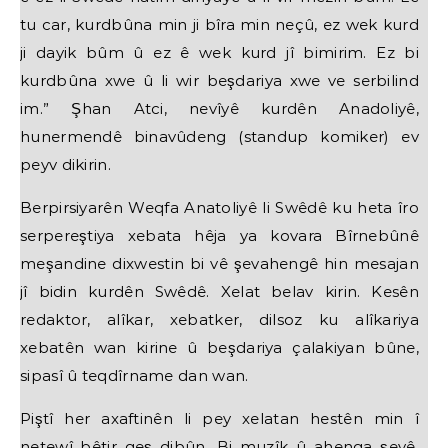
tu car, kurdbûna min ji bîra min neçû, ez wek kurd
ji dayik bûm û ez ê wek kurd jî bimirim. Ez bi
kurdbûna xwe û li wir beşdariya xwe ve serbilind
im.” Şhan Atci, nevîyê kurdên Anadoliyê,
hunermendê binavûdeng (standup komiker) ev
peyv dikirin.
Berpirsiyarên Weqfa Anatoliyê li Swêdê ku heta îro
serpereştiya xebata hêja ya kovara Bîrnebûnê
meşandine dixwestin bi vê şevahengê hin mesajan
jî bidin kurdên Swêdê. Xelat belav kirin. Kesên
redaktor, alîkar, xebatker, dilsoz ku alîkariya
xebatên wan kirine û beşdariya çalakiyan bûne,
sipasî û teqdîrname dan wan.
Piştî her axaftinên li pey xelatan hestên min î
netewî bêtir geş dibûn. Bi muzîk û ahenga şevê,