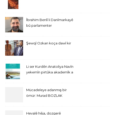
İbrahim Benlî li Danîmarkayê
bû parlamenter
Şewqî Ozkan koça dawî kir
Li ser Kurdên Anatoliya Navîn
yekemîn pirtûka akademîk a
bi Îngîlîzî derket
Mücadeleye adanmış bir
ömür: Murad BOZLAK
Hevalê hêja, dozgerê