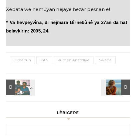
Xebata we hemûyan hêjayê hezar pesnan e!
* Va hevpeyvîna, di hejmara Bîrnebûnê ya 27an da hat
belavkirin: 2005, 24.
Birnebun
KAN
Kurdên Anatoliyê
Swêdê
LÊBIGERE