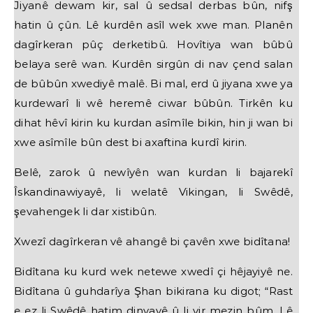
Jiyanê dewam kir, sal û sedsal derbas bûn, nifş
hatin û çûn. Lê kurdên asîl wek xwe man. Planên
dagîrkeran pûç derketibû. Hovîtiya wan bûbû
belaya serê wan. Kurdên sirgûn di nav çend salan
de bûbûn xwediyê malê. Bi mal, erd û jiyana xwe ya
kurdewarî li wê heremê ciwar bûbûn. Tirkên ku
dihat hêvî kirin ku kurdan asîmîle bikin, hin ji wan bi
xwe asîmîle bûn dest bi axaftina kurdî kirin.
Belê, zarok û newîyên wan kurdan li bajarekî
Îskandinawiyayê, li welatê Vikingan, li Swêdê,
şevahengek li dar xistibûn.
Xwezî dagîrkeran vê ahangê bi çavên xwe bidîtana!
Bidîtana ku kurd wek netewe xwedî çi hêjayiyê ne.
Bidîtana û guhdarîya Şhan bikirana ku digot; “Rast
e ez li Swêdê hatim dinyayê û li vir mezin bûm. Lê