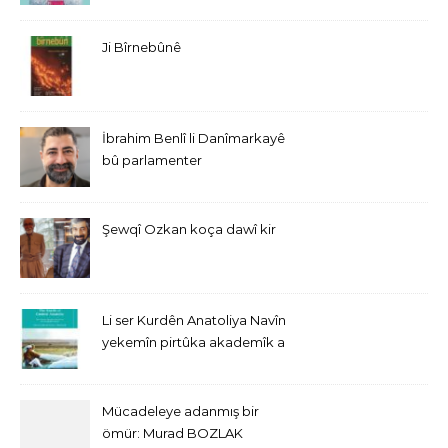
Navîn” derket
Ji Bîrnebûnê
İbrahim Benlî li Danîmarkayê
bû parlamenter
Şewqî Ozkan koça dawî kir
Li ser Kurdên Anatoliya Navîn
yekemîn pirtûka akademîk a
bi Îngîlîzî derket
Mücadeleye adanmış bir
ömür: Murad BOZLAK