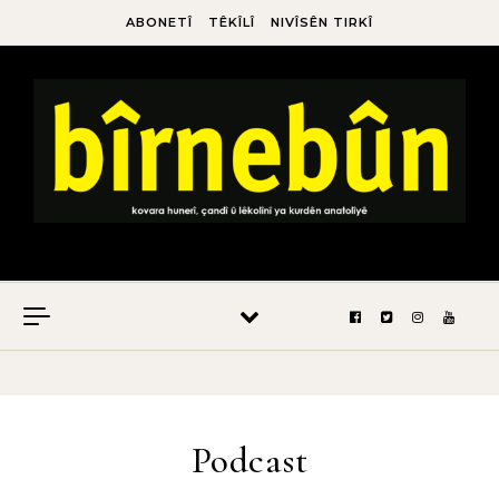
ABONETÎ
TÊKÎLÎ
NIVÎSÊN TIRKÎ
Podcast