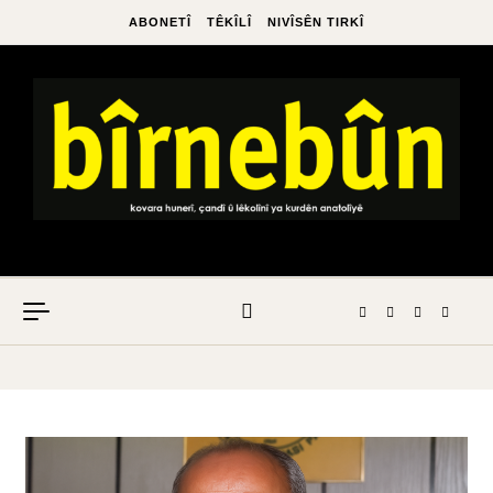
ABONETÎ
TÊKÎLÎ
NIVÎSÊN TIRKÎ