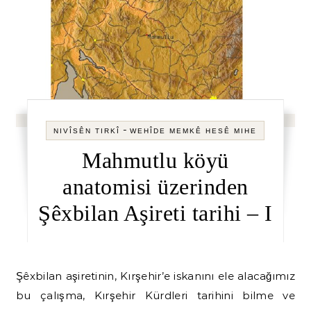
-
NIVÎSÊN TIRKÎ
WEHÎDE MEMKÊ HESÊ MIHE
Mahmutlu köyü
anatomisi üzerinden
Şêxbilan Aşireti tarihi – I
Şêxbilan aşiretinin, Kırşehir’e iskanını ele alacağımız
bu çalışma, Kırşehir Kürdleri tarihini bilme ve