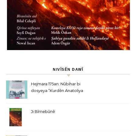
NIVÎSÊN DAWÎ
Hejmara 175an: Nûbihar bi
dosyeya “Kurdên Anatoliya
Navîn” derket
Ji Bîrnebûnê