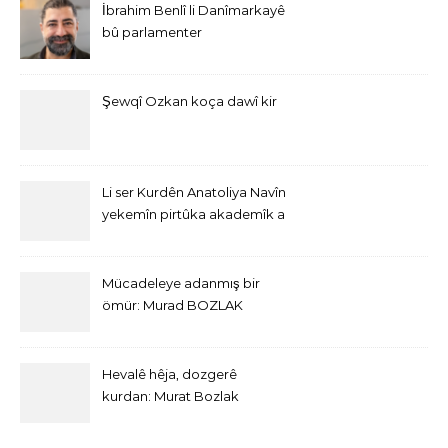
İbrahim Benlî li Danîmarkayê
bû parlamenter
Şewqî Ozkan koça dawî kir
Li ser Kurdên Anatoliya Navîn
yekemîn pirtûka akademîk a
bi Îngîlîzî derket
Mücadeleye adanmış bir
ömür: Murad BOZLAK
Hevalê hêja, dozgerê
kurdan: Murat Bozlak