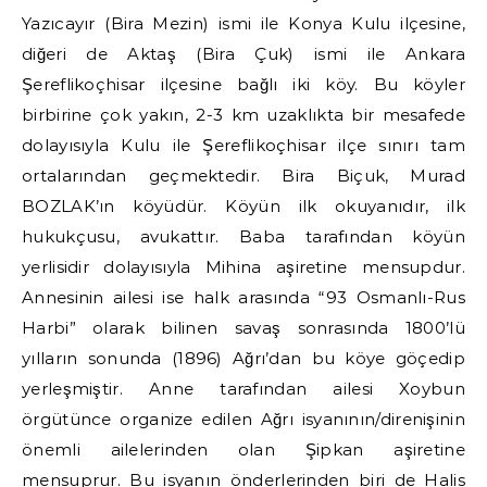
Yazıcayır (Bira Mezin) ismi ile Konya Kulu ilçesine,
diğeri de Aktaş (Bira Çuk) ismi ile Ankara
Şereflikoçhisar ilçesine bağlı iki köy. Bu köyler
birbirine çok yakın, 2-3 km uzaklıkta bir mesafede
dolayısıyla Kulu ile Şereflikoçhisar ilçe sınırı tam
ortalarından geçmektedir. Bira Biçuk, Murad
BOZLAK’ın köyüdür. Köyün ilk okuyanıdır, ilk
hukukçusu, avukattır. Baba tarafından köyün
yerlisidir dolayısıyla Mihina aşiretine mensupdur.
Annesinin ailesi ise halk arasında “93 Osmanlı-Rus
Harbi” olarak bilinen savaş sonrasında 1800’lü
yılların sonunda (1896) Ağrı’dan bu köye göçedip
yerleşmiştir. Anne tarafından ailesi Xoybun
örgütünce organize edilen Ağrı isyanının/direnişinin
önemli ailelerinden olan Şipkan aşiretine
mensuprur. Bu isyanın önderlerinden biri de Halis