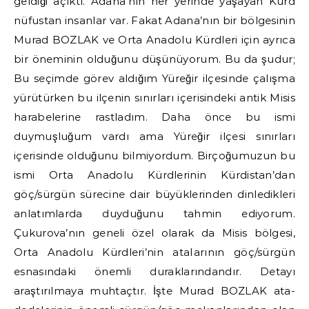
geldiği açıktı. Adana’nın her yerinde yaşayan Kürd
nüfustan insanlar var. Fakat Adana’nın bir bölgesinin
Murad BOZLAK ve Orta Anadolu Kürdleri için ayrıca
bir öneminin olduğunu düşünüyorum. Bu da şudur;
Bu seçimde görev aldığım Yüreğir ilçesinde çalışma
yürütürken bu ilçenin sınırları içerisindeki antik Misis
harabelerine rastladım. Daha önce bu ismi
duymuşluğum vardı ama Yüreğir ilçesi sınırları
içerisinde olduğunu bilmiyordum. Birçoğumuzun bu
ismi Orta Anadolu Kürdlerinin Kürdistan’dan
göç/sürgün sürecine dair büyüklerinden dinledikleri
anlatımlarda duyduğunu tahmin ediyorum.
Çukurova’nın geneli özel olarak da Misis bölgesi,
Orta Anadolu Kürdleri’nin ataIarının göç/sürgün
esnasındaki önemli duraklarındandır. Detayı
araştırılmaya muhtaçtır. İşte Murad BOZLAK ata-