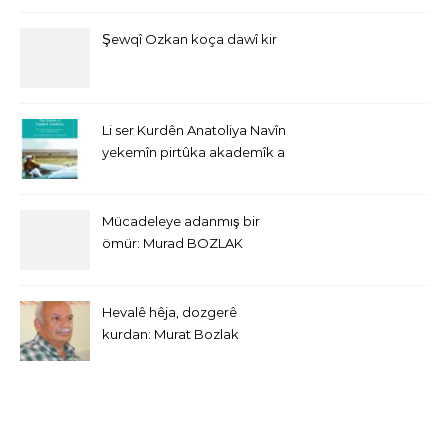
Şewqî Ozkan koça dawî kir
Li ser Kurdên Anatoliya Navîn
yekemîn pirtûka akademîk a
bi Îngîlîzî derket
Mücadeleye adanmış bir
ömür: Murad BOZLAK
Hevalê hêja, dozgerê
kurdan: Murat Bozlak