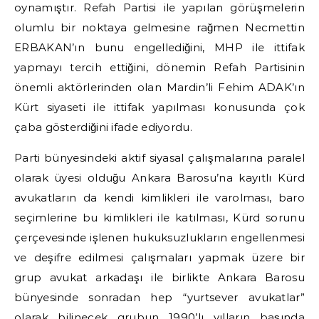
oynamıştır. Refah Partisi ile yapılan görüşmelerin
olumlu bir noktaya gelmesine rağmen Necmettin
ERBAKAN’ın bunu engellediğini, MHP ile ittifak
yapmayı tercih ettiğini, dönemin Refah Partisinin
önemli aktörlerinden olan Mardin’li Fehim ADAK’ın
Kürt siyaseti ile ittifak yapılması konusunda çok
çaba gösterdiğini ifade ediyordu.
Parti bünyesindeki aktif siyasal çalışmalarına paralel
olarak üyesi olduğu Ankara Barosu’na kayıtlı Kürd
avukatların da kendi kimlikleri ile varolması, baro
seçimlerine bu kimlikleri ile katılması, Kürd sorunu
çerçevesinde işlenen hukuksuzlukların engellenmesi
ve deşifre edilmesi çalışmaları yapmak üzere bir
grup avukat arkadaşı ile birlikte Ankara Barosu
bünyesinde sonradan hep “yurtsever avukatlar”
olarak bilinecek grubun 1990’lı yılların başında