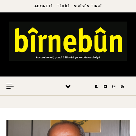
ABONETÎ
TÊKÎLÎ
NIVÎSÊN TIRKÎ