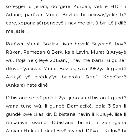
şoreşger û jêhatî, dozgerê Kurdan, vekîlê HDP î
Adanê, parêzer Murat Bozlak bi nexwaşîyeke bê
çare, xopana şêrpençeyê ji nav me girt û bir. Lê ji dilê
me, esle…
Parêzer Murat Bozlak, jîyan hevalê Seycanê, bavê
Rûken, Remezan û Berk, kalê Lavîn, Murat û Aryayê
wû. Roja 4ê çileyê 2015an, ji nav me barkir û çû ser
dilovanîya xwe. Murat Bozlak, sala 1952ya li gundê
Aktaşê yê girêdayîye bajeroka Şerefli Koçhîsarê
(Ankara) hate dinê.
Dibistana seratî pola 1-2ya, ji bo ku dibistan li gundê
wana tune wû, li gundê Damlacikê, pola 3-5an li
gundê xwe xilas kir. Dibistana navîn li Kuluyê, lise li
Ankarayê xwand. Dibistana bilind, li zanîngaha
Ankara Hukuk Fakültesiyê xwand. Dûva, li Kuluyê bi