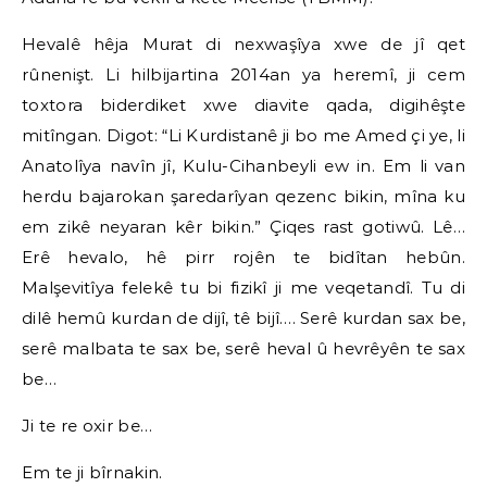
Hevalê hêja Murat di nexwaşîya xwe de jî qet
rûnenişt. Li hilbijartina 2014an ya heremî, ji cem
toxtora biderdiket xwe diavite qada, digihêşte
mitîngan. Digot: “Li Kurdistanê ji bo me Amed çi ye, li
Anatolîya navîn jî, Kulu-Cihanbeyli ew in. Em li van
herdu bajarokan şaredarîyan qezenc bikin, mîna ku
em zikê neyaran kêr bikin.” Çiqes rast gotiwû. Lê…
Erê hevalo, hê pirr rojên te bidîtan hebûn.
Malşevitîya felekê tu bi fizikî ji me veqetandî. Tu di
dilê hemû kurdan de dijî, tê bijî…. Serê kurdan sax be,
serê malbata te sax be, serê heval û hevrêyên te sax
be…
Ji te re oxir be…
Em te ji bîrnakin.