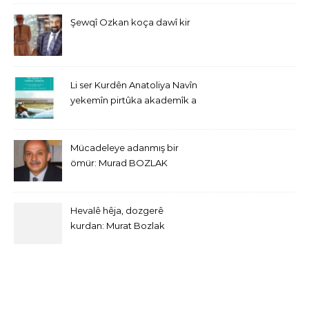
Şewqî Ozkan koça dawî kir
Li ser Kurdên Anatoliya Navîn
yekemîn pirtûka akademîk a
bi Îngîlîzî derket
Mücadeleye adanmış bir
ömür: Murad BOZLAK
Hevalê hêja, dozgerê
kurdan: Murat Bozlak