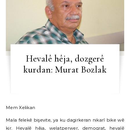
Hevalê hêja, dozgerê
kurdan: Murat Bozlak
Mem Xelikan
Mala felekê bişevite, ya ku dagirkeran nikarî bike wê
kir. Hevalê hêja, welatperwer, demoqrat, hevalê