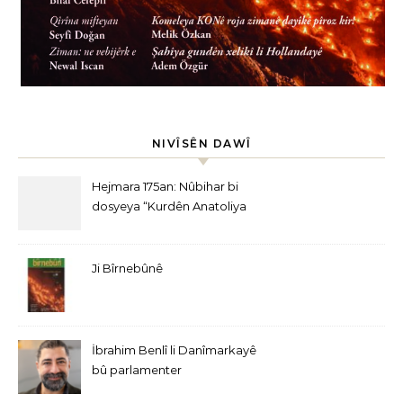
NIVÎSÊN DAWÎ
Hejmara 175an: Nûbihar bi
dosyeya “Kurdên Anatoliya
Navîn” derket
Ji Bîrnebûnê
İbrahim Benlî li Danîmarkayê
bû parlamenter