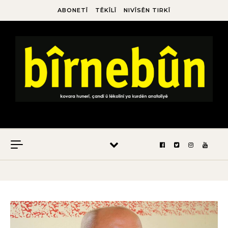
ABONETÎ
TÊKÎLÎ
NIVÎSÊN TIRKÎ