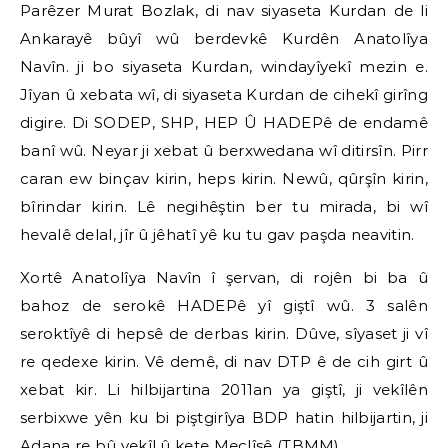
Parêzer Murat Bozlak, di nav siyaseta Kurdan de li
Ankarayê bûyî wû berdevkê Kurdên Anatolîya
Navîn. ji bo siyaseta Kurdan, windayîyekî mezin e.
Jîyan û xebata wî, di siyaseta Kurdan de cihekî girîng
digire. Di SODEP, SHP, HEP Û HADEPê de endamê
banî wû. Neyar ji xebat û berxwedana wî ditirsîn. Pirr
caran ew binçav kirin, heps kirin. Newû, qûrşîn kirin,
bîrindar kirin. Lê negihêştin ber tu mirada, bi wî
hevalê delal, jîr û jêhatî yê ku tu gav paşda neavitin.
Xortê Anatolîya Navîn î şervan, di rojên bi ba û
bahoz de serokê HADEPê yî giştî wû. 3 salên
seroktîyê di hepsê de derbas kirin. Dûve, sîyaset ji vî
re qedexe kirin. Vê demê, di nav DTP ê de cih girt û
xebat kir. Li hilbijartina 2011an ya giştî, ji vekîlên
serbixwe yên ku bi piştgirîya BDP hatin hilbijartin, ji
Adana re bû vekîl û kete Meclîsê (TBMM).