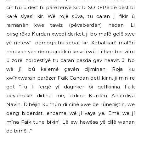
cih bû û dest bi parêzerîyê kir. Di SODEPê de dest bi
karê sîyasî kir. Wê rojê şûva, tu caran ji fikir û
ramanên xwe tawiz (pêvaberdan) nedan. Li
pirsgirêka Kurdan xwedî derket, ji bo mafê gelê xwe
yê netewî –demoqratîk xebat kir. Xebatkarê mafên
mirovan yên demoqratik û kesetî wû. Li hember zilm
û zorê, zordestîyê tu caran paşda gav neavit. Ji bo
wê jî, bû kelemê çavên dijminan. Roja ku
xwînxwaran parêzer Faik Candan qetl kirin, ji min re
got “Tu li ferqê yî dagirker bi qetlkirina Faik
peyamekê didine me, didine Kurdên Anatolîya
Navîn. Dibêjin ku ‘hûn di cihê xwe de rûneniştin, we
deng biderxist, encama wê jî vaya ye. Emê we jî
mîna Faik tune bikin’. Lê ew hewêsa yê dilê wanan
de bimê…”