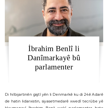
İbrahim Benlî li
Danîmarkayê bû
parlamenter
Di hilbijartinên giştî yên li Denmarkê ku di 24ê Adarê
de hatin lidarxistin, siyasetmedarê xwedî tecrûbe yê
Haymanayî İbrahim Benli wekî parlamenter hate