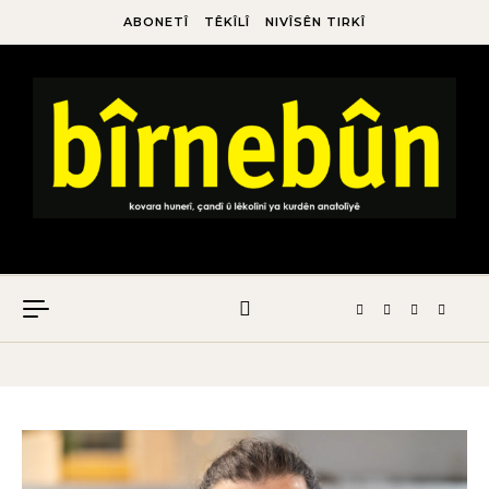
ABONETÎ
TÊKÎLÎ
NIVÎSÊN TIRKÎ