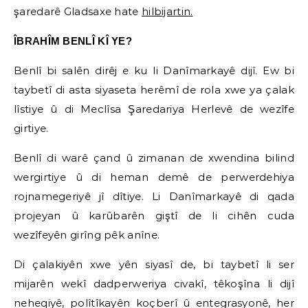
şaredarê Gladsaxe hate
hilbijartin.
ÎBRAHÎM BENLÎ KÎ YE?
Benlî bi salên dirêj e ku li Danîmarkayê dijî. Ew bi
taybetî di asta siyaseta herêmî de rola xwe ya çalak
lîstiye û di Meclîsa Şaredariya Herlevê de wezîfe
girtiye.
Benlî di warê çand û zimanan de xwendina bilind
wergirtiye û di heman demê de perwerdehiya
rojnamegeriyê jî dîtiye. Li Danîmarkayê di qada
projeyan û karûbarên giştî de li cihên cuda
wezîfeyên girîng pêk anîne.
Di çalakiyên xwe yên siyasî de, bi taybetî li ser
mijarên wekî dadperweriya civakî, têkoşîna li dijî
neheqiyê, polîtîkayên koçberî û entegrasyonê, her