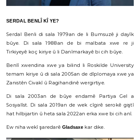
SERDAL BENLÎ KÎ YE?
Serdal Benli di sala 1979an de li Bumsuzê ji dayîk
bûye. Di sala 1988an de bi malbata xwe re ji
Tirkiyeyê koç kiriye û li Danîmarkayê bi cih bûye.
Benlî xwendina xwe ya bilind li Roskilde University
temam kiriye û di sala 2005an de dîplomaya xwe ya
Zanistên Civakî û Ragihandinê wergirtiye.
Di sala 2003an de bûye endamê Partiya Gel a
Sosyalîst. Di sala 2019an de wek cîgirê serokê giştî
hat hilbijartin û heta sala 2022an erka xwe bi cih anî.
Ew niha wekî şaredarê
kar dike.
Gladsaxe