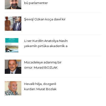
bû parlamenter
Şewqî Ozkan koça dawî kir
Li ser Kurdên Anatoliya Navîn
yekemîn pirtûka akademîk a
bi Îngîlîzî derket
Mücadeleye adanmış bir
ömür: Murad BOZLAK
Hevalê hêja, dozgerê
kurdan: Murat Bozlak