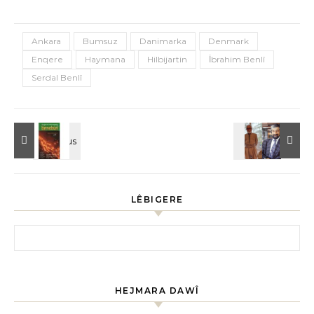
Ankara
Bumsuz
Danimarka
Denmark
Enqere
Haymana
Hilbijartin
İbrahim Benlî
Serdal Benlî
LÊBIGERE
HEJMARA DAWÎ