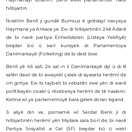
hilbijartin.
Îbrahîm Benlî ji gundê Bumsuz ê girêdayî navçeya
Haymana ya Ankara ye. Ew di hilbijartinên 24ê Adarê
de bi navê partiya Enhedslisten (Lîsteya Yekîtiyê)
beşdar bû û karî kursiyek di Parlamentoya
Danîmarkayê (Folketing) de bi dest bixe.
Benlî yê 46 salî, 24 sal in li Danîmarkayê dijî û di 8
salên dawî de bi awayekî çalak di siyaseta herêmî de
cih girtiye. Ew bi taybetî bi xebatên xwe yên di warê
polîtîkayên civakî û rêveberiya herêmî de tê naskirin.
Ketina wî ya parlamentoyê bala gelek doran kişand.
Ji aliyê din ve, pismamê wî Serdal Benli jî di
hilbijartinên herêmî yên Mijdara sala borî de, bi navê
Partiya Sosyalîst a Gel (SF) beşdar bû û wekî