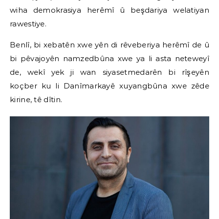
wiha demokrasiya herêmî û beşdariya welatiyan
rawestiye.
Benlî, bi xebatên xwe yên di rêveberiya herêmî de û
bi pêvajoyên namzedbûna xwe ya li asta neteweyî
de, wekî yek ji wan siyasetmedarên bi rîşeyên
koçber ku li Danîmarkayê xuyangbûna xwe zêde
kirine, tê dîtin.