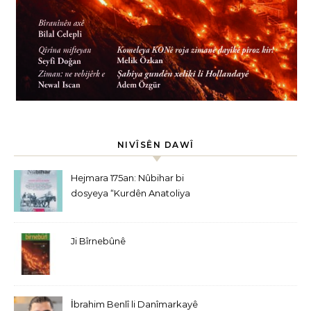
NIVÎSÊN DAWÎ
Hejmara 175an: Nûbihar bi
dosyeya “Kurdên Anatoliya
Navîn” derket
Ji Bîrnebûnê
İbrahim Benlî li Danîmarkayê