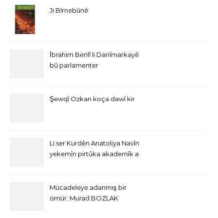
Ji Bîrnebûnê
İbrahim Benlî li Danîmarkayê
bû parlamenter
Şewqî Ozkan koça dawî kir
Li ser Kurdên Anatoliya Navîn
yekemîn pirtûka akademîk a
bi Îngîlîzî derket
Mücadeleye adanmış bir
ömür: Murad BOZLAK