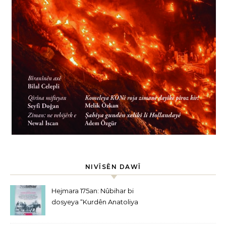
NIVÎSÊN DAWÎ
Hejmara 175an: Nûbihar bi
dosyeya “Kurdên Anatoliya
Navîn” derket