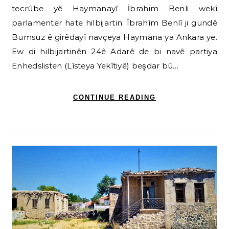
tecrûbe yê Haymanayî İbrahim Benli wekî
parlamenter hate hilbijartin. Îbrahîm Benlî ji gundê
Bumsuz ê girêdayî navçeya Haymana ya Ankara ye.
Ew di hilbijartinên 24ê Adarê de bi navê partiya
Enhedslisten (Lîsteya Yekîtiyê) beşdar bû…
CONTINUE READING