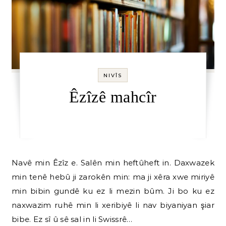
NIVÎS
Êzîzê mahcîr
Navê min Êzîz e. Salên min heftûheft in. Daxwazek
min tenê hebû ji zarokên min: ma ji xêra xwe miriyê
min bibin gundê ku ez li mezin bûm. Ji bo ku ez
naxwazim ruhê min li xeribiyê li nav biyaniyan şiar
bibe. Ez sî û sê sal in li Swissrê…