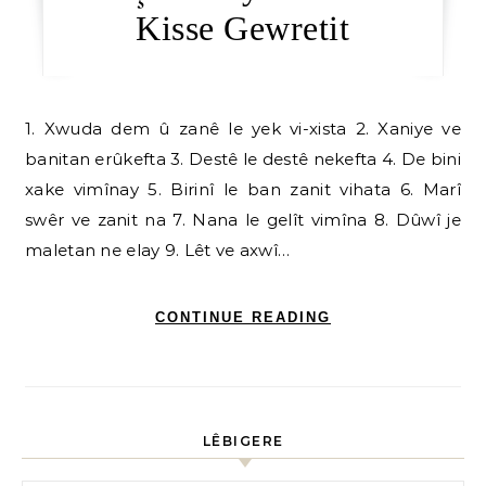
Kisse Gewretit
1. Xwuda dem û zanê le yek vi-xista 2. Xaniye ve
banitan erûkefta 3. Destê le destê nekefta 4. De bini
xake vimînay 5. Birinî le ban zanit vihata 6. Marî
swêr ve zanit na 7. Nana le gelît vimîna 8. Dûwî je
maletan ne elay 9. Lêt ve axwî…
CONTINUE READING
LÊBIGERE