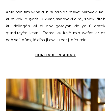
Kalê min tim wiha di bîra min de maye: Mirovekî kal,
kumikekî duşerîtî û xwar, saqoyekî dirêj, şalekî fireh
ku dêlingên wî di nav goreyan de ye û cotek
qundireyên kevn... Dema ku kalê min wefat kir ez
neh salî bûm, lê dîsa jî ew tu car ji bîra min…
CONTINUE READING