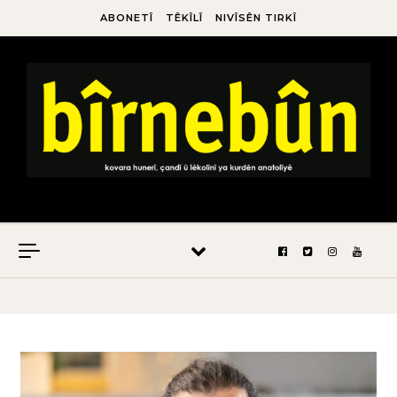
ABONETÎ
TÊKÎLÎ
NIVÎSÊN TIRKÎ