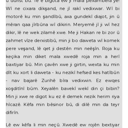
û durist bû. Te ê bigota ew ji mala pexambera ye!
Wî ne cixara dikşand, ne jî rakî vedixwar. Wî bi
motorê ku min şandîbû, axa gundekî diajot, jin û
mêran qaa jîrbûna wî dikirin. Meryemê jî ji wî hez
dikir, lê ne wek zilamê xwe. Me ji Hakan re bi zor û
zahmet vîze derxistibû, min ji bo daweta wî komek
pere veşand, lê qet ji destên min neêşîn. Roja ku
keçika min diket mala xwedê roja min a herî
baxtiyar bû. Min çavên xwe ji girtin, wexta ku min
dît ku xort li daweta - ku nezikî hefsed kes hatîbûn
- nav bajarê Zurihê bîra vedixwin. Ez ewqes
xoşditînî bûm. Xeyalên bavekî wekî din çi bibin?
Min ji xwe re digot ku ez ê demek nezik herim riya
hîcazê. Kêfa min bêsinor bû, di dilê min da teyr
difirîn.
Lê ew kêfa li min neçû. Xwedê ew rojên bextiyar