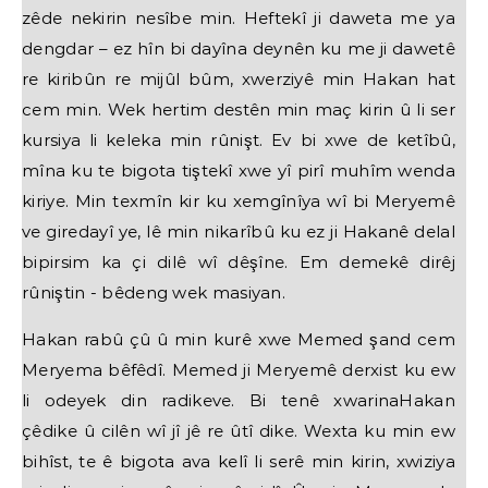
zêde nekirin nesîbe min. Heftekî ji daweta me ya
dengdar – ez hîn bi dayîna deynên ku me ji dawetê
re kiribûn re mijûl bûm, xwerziyê min Hakan hat
cem min. Wek hertim destên min maç kirin û li ser
kursiya li keleka min rûnişt. Ev bi xwe de ketîbû,
mîna ku te bigota tiştekî xwe yî pirî muhîm wenda
kiriye. Min texmîn kir ku xemgînîya wî bi Meryemê
ve giredayî ye, lê min nikarîbû ku ez ji Hakanê delal
bipirsim ka çi dilê wî dêşîne. Em demekê dirêj
rûniştin - bêdeng wek masiyan.
Hakan rabû çû û min kurê xwe Memed şand cem
Meryema bêfêdî. Memed ji Meryemê derxist ku ew
li odeyek din radikeve. Bi tenê xwarinaHakan
çêdike û cilên wî jî jê re ûtî dike. Wexta ku min ew
bihîst, te ê bigota ava kelî li serê min kirin, xwiziya