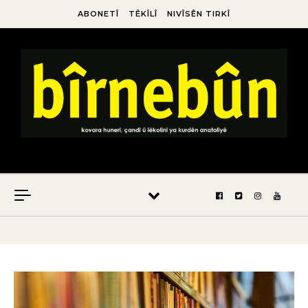
ABONETÎ
TÊKÎLÎ
NIVÎSÊN TIRKÎ