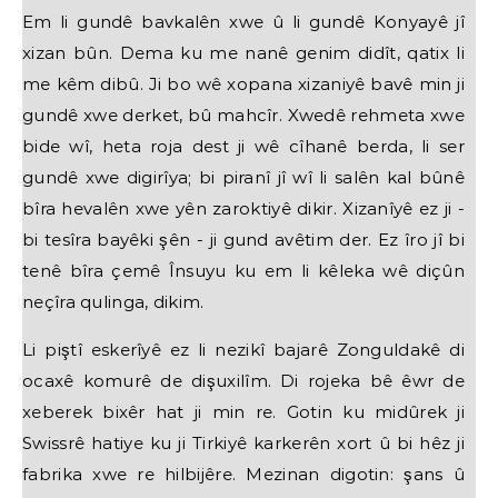
Em li gundê bavkalên xwe û li gundê Konyayê jî
xizan bûn. Dema ku me nanê genim didît, qatix li
me kêm dibû. Ji bo wê xopana xizaniyê bavê min ji
gundê xwe derket, bû mahcîr. Xwedê rehmeta xwe
bide wî, heta roja dest ji wê cîhanê berda, li ser
gundê xwe digirîya; bi piranî jî wî li salên kal bûnê
bîra hevalên xwe yên zaroktiyê dikir. Xizanîyê ez ji -
bi tesîra bayêki şên - ji gund avêtim der. Ez îro jî bi
tenê bîra çemê Însuyu ku em li kêleka wê diçûn
neçîra qulinga, dikim.
Li piştî eskerîyê ez li nezikî bajarê Zonguldakê di
ocaxê komurê de dişuxilîm. Di rojeka bê êwr de
xeberek bixêr hat ji min re. Gotin ku midûrek ji
Swissrê hatiye ku ji Tirkiyê karkerên xort û bi hêz ji
fabrika xwe re hilbijêre. Mezinan digotin: şans û