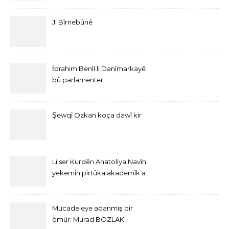
Ji Bîrnebûnê
İbrahim Benlî li Danîmarkayê
bû parlamenter
Şewqî Ozkan koça dawî kir
Li ser Kurdên Anatoliya Navîn
yekemîn pirtûka akademîk a
bi Îngîlîzî derket
Mücadeleye adanmış bir
ömür: Murad BOZLAK