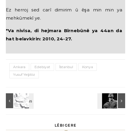
Ez herroj sed carî dimirim û êşa min min ya
mehkûmekî ye.
*Va nivîsa, di hejmara Bîrnebûnê ya 44an da
hat belavkirin: 2010, 24-27.
Ankara
Edebiyat
İstanbul
Konya
Yusuf Yeşilöz
LÊBIGERE