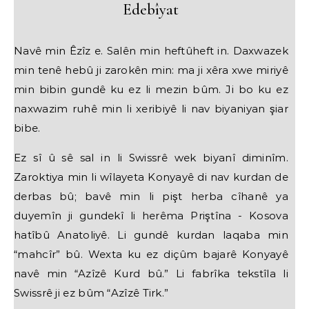
Edebîyat
Navê min Êzîz e. Salên min heftûheft in. Daxwazek
min tenê hebû ji zarokên min: ma ji xêra xwe miriyê
min bibin gundê ku ez li mezin bûm. Ji bo ku ez
naxwazim ruhê min li xeribiyê li nav biyaniyan şiar
bibe.
Ez sî û sê sal in li Swissrê wek biyanî diminîm.
Zaroktiya min li wîlayeta Konyayê di nav kurdan de
derbas bû; bavê min li pişt herba cîhanê ya
duyemîn ji gundekî li herêma Priştîna - Kosova
hatîbû Anatoliyê. Li gundê kurdan laqaba min
“mahcîr” bû. Wexta ku ez diçûm bajarê Konyayê
navê min “Azîzê Kurd bû.” Li fabrîka tekstîla li
Swissrê ji ez bûm “Azîzê Tirk.”