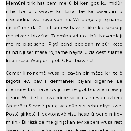
Memûrê tirk hat cem me û bi ken got ku midûr
niha bê û dixwaze ku bizanibe ka xwendin û
nivisandina we heye yan na. Wî parçek ji rojnamê
nîşanî me da û got ku ew bawer dike ku kesek ji
me nikare bixwîne. Taxmîna wî rast bû. Naverok ji
me re pispisand. Piştî çend deqiqan midûr kete
hundir, ji ser masê rojname heyna û da dest zilamê
li serî rêzê. Werger ji got: Oku!, bixwîne!
Camêr li rojnamê wusa bi çavên gir mêze kir, te ê
bigota ew çav li dermaneki biyanî digerine. Lê
memûrê tirk naverok ji me re gotibû, zilam ew ji
dizanî. Wî dest bi xwendinê kir: «Li ser rêya navbera
Ankarê û Sevasê penç kes çûn ser rehmetiya xwe.
Postê şirketê li paytonekê xist, hesp û penç mirov
mirin.» Bi rêzê de me gihiştkan ew xebera wusa rast
xwend û midûrê Swissre mor li ser kaxizekê xist û