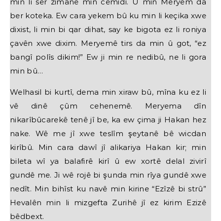
min li ser zimanê min cêmidî. Û min Meryem da
ber koteka. Ew cara yekem bû ku min li keçika xwe
dixist, li min bi qar dihat, say ke bigota ez li roniya
çavên xwe dixim. Meryemê tirs da min û got, “ez
bangî polîs dikim!” Ew ji min re nedibû, ne li gora
min bû…
Welhasil bi kurtî, dema min xiraw bû, mîna ku ez li
vê dinê çûm cehenemê. Meryema dîn
nikarîbûcarekê tenê jî be, ka ew çima ji Hakan hez
nake. Wê me jî xwe teslîm şeytanê bê wicdan
kirîbû. Min cara dawî jî alikariya Hakan kir; min
bileta wî ya balafirê kirî û ew xortê delal zivirî
gundê me. Ji wê rojê bi şunda min rîya gundê xwe
nedît. Min bihîst ku navê min kirine “Ezîzê bi strû”
Hevalên min li mizgefta Zurihê jî ez kirim Ezizê
bêdbext.