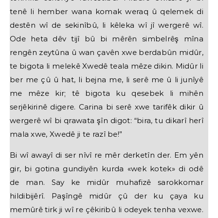
tenê li hember wana komak weraq û qelemek di
destên wî de sekinîbû, li kêleka wî jî wergerê wî.
Ode heta dêv tijî bû bi mêrên simbelrêş mîna
rengên zeytûna û wan çavên xwe berdabûn midûr,
te bigota li melekê Xwedê teala mêze dikin. Midûr li
ber me çû û hat, li bejna me, li serê me û li junîyê
me mêze kir; tê bigota ku qesebek li mihên
serjêkirinê digere. Carina bi serê xwe tarifêk dikir û
wergerê wî bi qrawata şîn digot: “bira, tu dikarî herî
mala xwe, Xwedê ji te razî be!”
Bi wî awayî di ser nîvî re mêr derketîn der. Em yên
gir, bi gotina gundiyên kurda «wek kotek» di odê
de man. Say ke midûr muhafizê sarokkomar
hildibijêrî. Paşîngê midûr çû der ku çaya ku
memûrê tirk ji wî re çêkiribû li odeyek tenha vexwe.