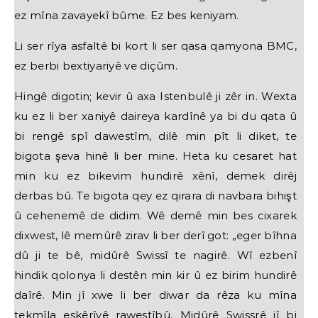
ez mîna zavayekî bûme. Ez bes keniyam.
Li ser rîya asfaltê bi kort li ser qasa qamyona BMC,
ez berbi bextiyariyê ve diçûm.
Hingê digotin; kevir û axa Istenbulê ji zêr in. Wexta
ku ez li ber xaniyê daireya kardînê ya bi du qata û
bi rengê spî dawestîm, dilê min pît li diket, te
bigota şeva hinê li ber mine. Heta ku cesaret hat
min ku ez bikevim hundirê xênî, demek dirêj
derbas bû. Te bigota qey ez qirara di navbara bihişt
û cehenemê de didim. Wê demê min bes cixarek
dixwest, lê memûrê zirav li ber derî got: „eger bîhna
dû ji te bê, midûrê Swissî te nagirê. Wî ezbenî
hindik qolonya li destên min kir û ez birim hundirê
daîrê. Min jî xwe li ber diwar da rêza ku mîna
tekmîla eskêrîyê rawestîbû. Midûrê Swissrê jî bi