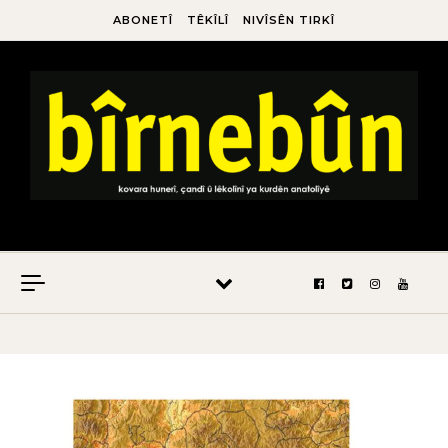
ABONETÎ
TÊKÎLÎ
NIVÎSÊN TIRKÎ