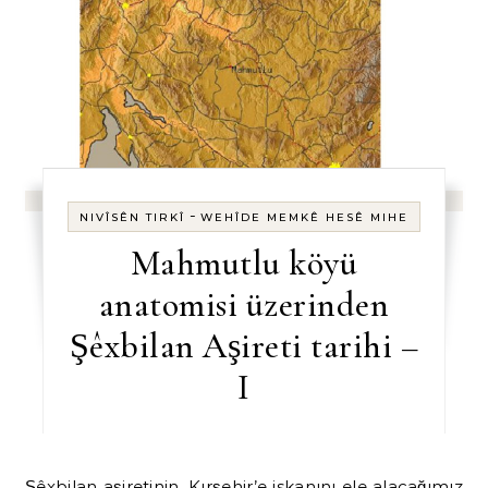
-
NIVÎSÊN TIRKÎ
WEHÎDE MEMKÊ HESÊ MIHE
Mahmutlu köyü
anatomisi üzerinden
Şêxbilan Aşireti tarihi –
I
Şêxbilan aşiretinin, Kırşehir’e iskanını ele alacağımız