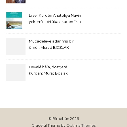
Li ser Kurdên Anatoliya Navîn
yekemîn pirtûka akademîk a
bi Îngîlîzî derket
Mücadeleye adanmış bir
ömür: Murad BOZLAK
Hevalê hêja, dozgerê
kurdan: Murat Bozlak
© Bîrnebûn 2026
Graceful Theme by
Optima Themes