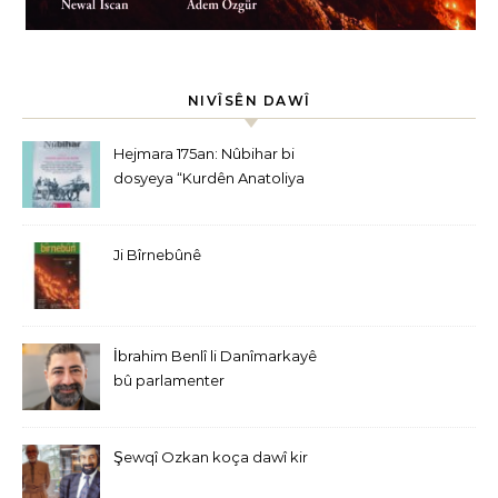
NIVÎSÊN DAWÎ
Hejmara 175an: Nûbihar bi
dosyeya “Kurdên Anatoliya
Navîn” derket
Ji Bîrnebûnê
İbrahim Benlî li Danîmarkayê
bû parlamenter
Şewqî Ozkan koça dawî kir