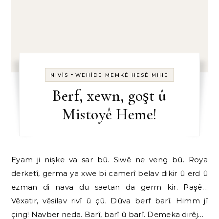
-
NIVÎS
WEHÎDE MEMKÊ HESÊ MIHE
Berf, xewn, goşt û
Mistoyê Heme!
Eyam ji nişke va sar bû. Siwê ne veng bû. Roya
derketî, germa ya xwe bi camerî belav dikir û erd û
ezman di nava du saetan da germ kir. Paşê…
Vêxatir, vêsilav rivî û çû. Dûva berf barî. Himm jî
çing! Navber neda. Barî, barî û barî. Demeka dirêj…