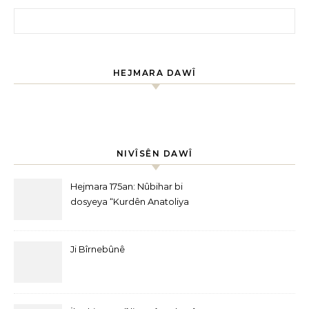
HEJMARA DAWÎ
NIVÎSÊN DAWÎ
Hejmara 175an: Nûbihar bi
dosyeya “Kurdên Anatoliya
Navîn” derket
Ji Bîrnebûnê