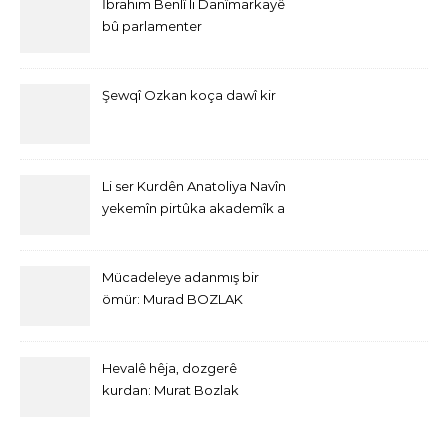
İbrahim Benlî li Danîmarkayê
bû parlamenter
Şewqî Ozkan koça dawî kir
Li ser Kurdên Anatoliya Navîn
yekemîn pirtûka akademîk a
bi Îngîlîzî derket
Mücadeleye adanmış bir
ömür: Murad BOZLAK
Hevalê hêja, dozgerê
kurdan: Murat Bozlak