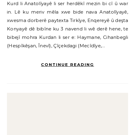
Kurd li Anatolîyayê li ser herdêkî mezin bi cî û war
in. Lê ku meriv mêla xwe bide nava Anatolîyayê,
xwesma dorberê paytexta Tirkîye, Enqereyê û deşta
Konyayê dê bibîne ku 3 navend li wê derê hene, te
bibejî mohra Kurdan li ser e: Haymane, Cihanbegli
(Hespîkêşan, Înevî), Çîçekdagi (Mecîdîye,…
CONTINUE READING