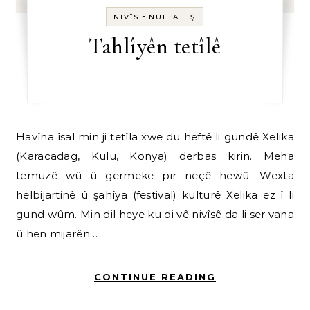
-
NIVÎS
NUH ATEŞ
Tahlîyên tetîlê
Havîna îsal min ji tetîla xwe du heftê li gundê Xelika
(Karacadag, Kulu, Konya) derbas kirin. Meha
temuzê wû û germeke pir neçê hewû. Wexta
helbijartinê û şahîya (festival) kulturê Xelika ez î li
gund wûm. Min dil heye ku di vê nivîsê da li ser vana
û hen mijarên…
CONTINUE READING