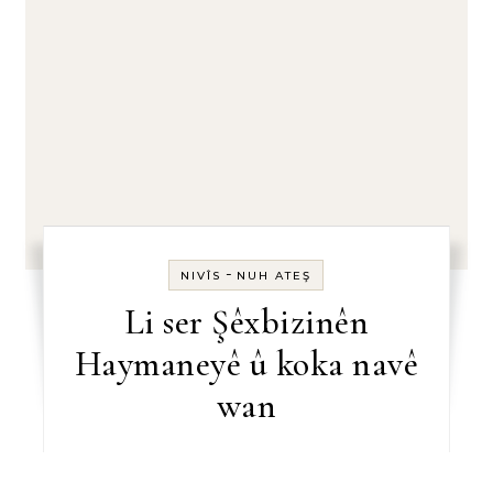
-
NIVÎS
NUH ATEŞ
Li ser Şêxbizinên
Haymaneyê û koka navê
wan