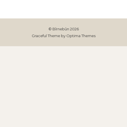
© Bîrnebûn 2026
Graceful Theme by
Optima Themes