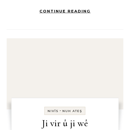
CONTINUE READING
-
NIVÎS
NUH ATEŞ
Ji vir û ji wê