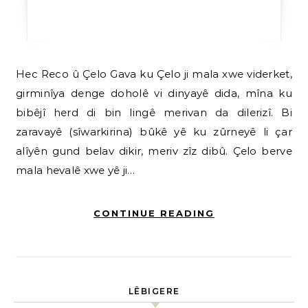
Hec Reco û Çelo Gava ku Çelo ji mala xwe viderket,
girminîya denge doholê vi dinyayê dida, mîna ku
bibêjî herd di bin lingê merivan da dilerizî. Bi
zaravayê (sîwarkirina) bûkê yê ku zûrneyê li çar
alîyên gund belav dikir, meriv zîz dibû. Çelo berve
mala hevalê xwe yê ji…
CONTINUE READING
LÊBIGERE