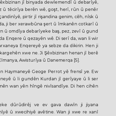
 Şêxbizinan jî binyada dewlemendî û debarîyê,
 û têcirîya berên wê, goşt, herî, rûn û penêr
andinîyê, pirtir jî rişandina genim, cêh, nîsk û
 da, ji ber xerawbûna şert û îmkanên cotkarî û
ewn û omdîya debarîyeke baş, pez, zevî û gund
da Enqere û qezayên wê. Di serî da, wan li wir
arxaneya Enqereyê ya sebze da dikirin. Hen ji
 kargehên xwe ne. Ji Şêxbizinan henan jî berê
lmanya, Awisturîya û Danemerqa [5].
ên Haymaneyê Geoge Perrot yê frensî ye. Ew
neyê û li gundên Kurdan jî gerîyaye û li ser
tinên wan yên hîngê nivîsandîye. Di hen cihên
ke dûrûdirêj ve ev gava dawîn ji jiyana
îyê û xwecihiyê avêtine. Wan ji xwe re xanî