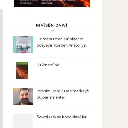
NIVÎSÊN DAWÎ
Hejmara 175an: Nûbihar bi
dosyeya “Kurdên Anatoliya
Navîn” derket
Ji Bîrnebûnê
İbrahim Benlî li Danîmarkayê
bû parlamenter
Şewqî Ozkan koça dawî kir