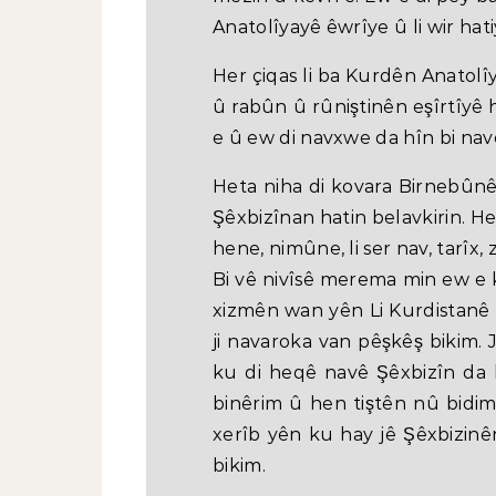
Anatolîyayê êwrîye û li wir hatiy
Her çiqas li ba Kurdên Anatolîy
û rabûn û rûniştinên eşîrtîyê 
e û ew di navxwe da hîn bi navê
Heta niha di kovara Birnebûnê d
Şêxbizînan hatin belavkirin. Hel
hene, nimûne, li ser nav, tarîx,
Bi vê nivîsê merema min ew e 
xizmên wan yên Li Kurdistanê 
ji navaroka van pêşkêş bikim. J
ku di heqê navê Şêxbizîn da h
binêrim û hen tiştên nû bidi
xerîb yên ku hay jê Şêxbizi
bikim.