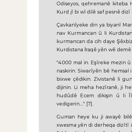
Odiseyos, qehremanê kiteba H
Kurd jî bi wî dilê saf pesnê dizî û
Çavkanîyeke din ya biyanî Mark 
nav Kurmancan û li Kurdistan
kurmancan da cih daye Şêxbiz
Kurdistana İraqê yên wê demê h
"4000 mal in. Eşîreke mezin û ş
naskirin. Siwarîyên bê hemsal 
bixwe çêdikin. Zivistanê li g
dijinin. Li meha hezîranê, ji 
hudûdê Ecem dikişin û li Î
vedigerin...." [7].
Guman heye ku ji awayê bilêv
xwesma yên di derheqa dizîtî 