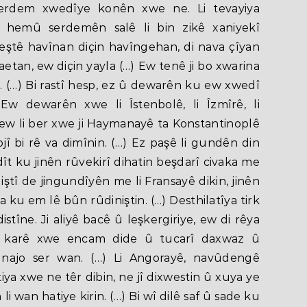
herdem xwedîye konên xwe ne. Li tevayiya
 hemû serdemên salê li bin zikê xaniyekî
eştê havînan diçin havîngehan, di nava çîyan
etan, ew diçin yayla (…) Ew tenê ji bo xwarina
. (…) Bi rastî hesp, ez û dewarên ku ew xwedî
w dewarên xwe li Îstenbolê, li Îzmîrê, li
 ew li ber xwe ji Haymanayê ta Konstantinoplê
jî bi rê va dimînin. (…) Ez paşê li gundên din
t ku jinên rûvekirî dihatin beşdarî civaka me
ştî de jingundîyên me li Fransayê dikin, jinên
a ku em lê bûn rûdiniştin. (…) Desthilatîya tirk
stîne. Ji aliyê bacê û leşkergiriye, ew di rêya
 karê xwe encam dide û tucarî daxwaz û
najo ser wan. (…) Li Angorayê, navûdengê
iya xwe ne têr dibin, ne jî dixwestin û xuya ye
wan hatiye kirin. (…) Bi wî dilê saf û sade ku