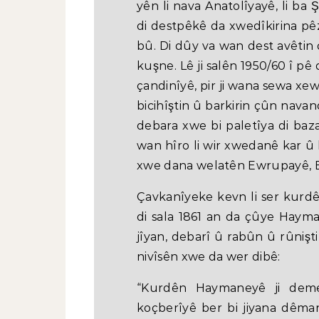
yên li nava Anatolîyayê, li ba
di destpêkê da xwedîkirina pêz
bû. Di dûy va wan dest avêtin ç
kuşne. Lê ji salên 1950/60 î pê
çandinîyê, pir ji wana sewa x
bicihîştin û barkirin çûn navan
debara xwe bi paletîya di baz
wan hîro li wir xwedanê kar û
xwe dana welatên Ewrupayê, E
Çavkanîyeke kevn li ser kurd
di sala 1861 an da çûye Hayma
jîyan, debarî û rabûn û rûniş
nivîsên xwe da wer dibê:
“Kurdên Haymaneyê ji deme
koçberîyê ber bi jiyana dêman