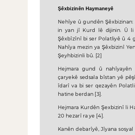
Şêxbizinên Haymaneyê
Nehîye û gundên Şêxbizinan:
in yan jî Kurd lê dijinin. Û l
Şêxbîzînî bi ser Polatliyê û 4 
Nahîya mezin ya Şêxbizinî Yen
Şeyhbizinli bû. [2]
Hejmara gund û nahîyayên 
çaryekê sedsala bîstan yê pêş
îdarî va bi ser qezayên Polatl
hatine berdan [3].
Hejmara Kurdên Şexbizinî li H
20 hezarî ra ye [4].
Kanên debarîyê, Jîyana sosyal