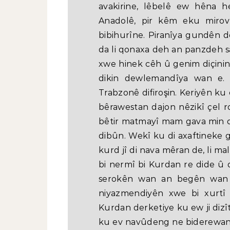
avakirine, lêbelê ew hêna 
Anadolê, pir kêm eku mirov
bibihurîne. Piranîya gundên d
da li qonaxa deh an panzdeh sa
xwe hinek cêh û genim diçinin
dikin dewlemandîya wan e. E
Trabzonê difiroşin. Keriyên ku
bêrawestan dajon nêzikî çel ro
bêtir matmayî mam gava min dî
dibûn. Wekî ku di axaftineke gi
kurd jî di nava mêran de, li mal
bi nermî bi Kurdan re dide û di
serokên wan an begên wan
niyazmendiyên xwe bi xurtî 
Kurdan derketiye ku ew ji dizît
ku ev navûdeng ne biderewan li 