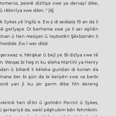
omeros, pesnê dizîtiya xwe ya dervayî dike,
 rêbirrîya xwe dikin..." [6].
Sykes yê îngliz e. Ew ji di sedsala 19 an da li
ê gerîyaye. Di berhema xwe ya li ser eşîrên
inan û hen meziyet û teybetên Şêxbizinên li
eldide. Ew î wer dibê:
erxwaz e, hêrişkar û bejî ye. Bi dizîya xwe tê
in. Weqas bi heş in ku sileha Martînî ya Henry
undan û biharê li kêleka gundan di konan da
helnana ber bi şûn da bi keriyên xwe va berbi
lonê yan jî ku pir germ dibe hîn dereng
kirinê hen dîtin û gotinên Perrot û Sykes,
û şerkarîyê da, wekî pêşhukim bên fehmkirin.