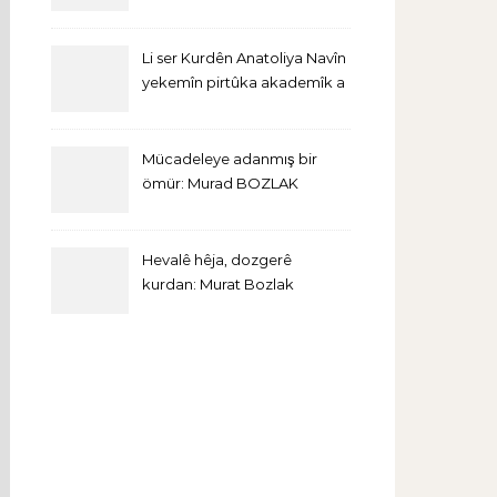
Li ser Kurdên Anatoliya Navîn
yekemîn pirtûka akademîk a
bi Îngîlîzî derket
Mücadeleye adanmış bir
ömür: Murad BOZLAK
Hevalê hêja, dozgerê
kurdan: Murat Bozlak