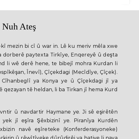
Nuh Ateş
êkî mezin bi cî û war in. Lê ku meriv mêla xwe
 dorberê paytexta Tirkîye, Enqereyê û deşta
 li wê derê hene, te bibejî mohra Kurdan li
spîkêşan, Înevî), Çîçekdagi (Mecîdîye, Çîçek).
Cîhanbeglî ya Konya ye û Çîçekdagi jî ya
ê qezayan tê heldan, li ba Tirkan jî hema Kurd
ntir û navdartir Haymane ye. Ji sê eşirêtên
yek jî eşîra Şêxbizinî ye. Piranîya Kurdên
bizin navê eşîreteke (Konferderasyoneke)
kirin û rêwîtîyeke dûrûdirêj va hatiye li nava