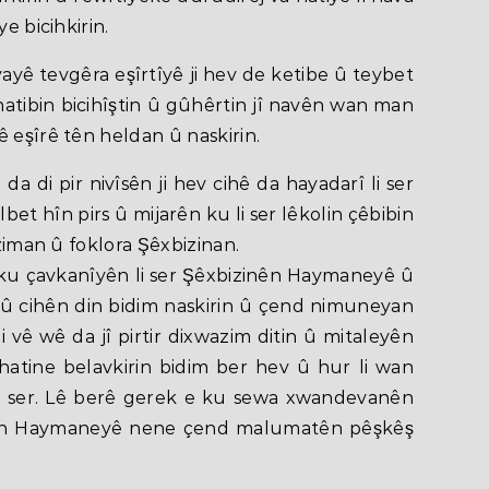
e bicihkirin.
ayê tevgêra eşîrtîyê ji hev de ketibe û teybet
hatibin bicihîştin û gûhêrtin jî navên wan man
 eşîrê tên heldan û naskirin.
a di pir nivîsên ji hev cihê da hayadarî li ser
bet hîn pirs û mijarên ku li ser lêkolin çêbibin
 ziman û foklora Şêxbizinan.
ku çavkanîyên li ser Şêxbizinên Haymaneyê û
û cihên din bidim naskirin û çend nimuneyan
i vê wê da jî pirtir dixwazim ditin û mitaleyên
atine belavkirin bidim ber hev û hur li wan
m ser. Lê berê gerek e ku sewa xwandevanên
nên Haymaneyê nene çend malumatên pêşkêş