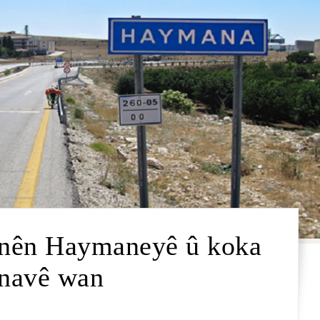
zinên Haymaneyê û koka
navê wan