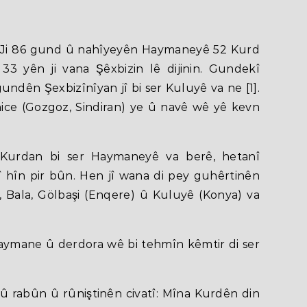
 Ji 86 gund û nahîyeyên Haymaneyê 52 Kurd
i 33 yên ji vana Şêxbizin lê dijinin. Gundekî
gundên Şexbizînîyan jî bi ser Kuluyê va ne [1].
ice (Gozgoz, Sindiran) ye û navê wê yê kevn
Kurdan bi ser Haymaneyê va berê, hetanî
î hîn pir bûn. Hen jî wana di pey guhêrtinên
i, Bala, Gölbaşi (Enqere) û Kuluyê (Konya) va
aymane û derdora wê bi tehmîn kêmtir di ser
 û rabûn û rûniştinên civatî: Mîna Kurdên din