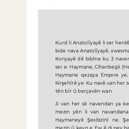
Kurd li Anatolîyayê li ser herd
bide nava Anatolîyayê, xwesma
Konyayê dê bibîne ku 3 navend
ser e: Haymane, Cihanbegli (He
Haymane qezaya Enqere ye, 
Kirşehîrê ye. Ku navê van her s
tên bîr û berçavên wan.
Ji van her sê navendan ya kev
mezin yên li van navandana 
Haymaneyê Şexbizinî ne. Şex
mezin û kevn e. Ew ê di pey bar