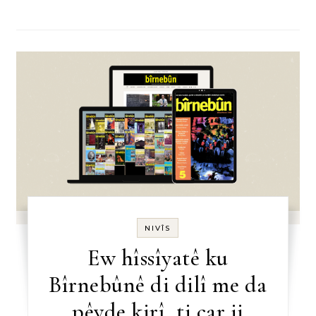
NIVÎS
Ew hîssîyatê ku
Bîrnebûnê di dilî me da
pêyde kirî, ti car ji