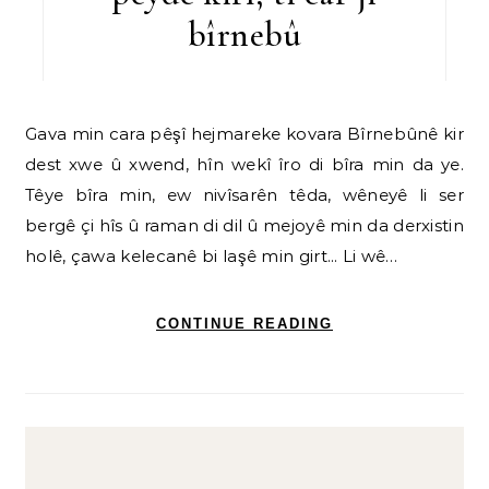
bîrnebû
Gava min cara pêşî hejmareke kovara Bîrnebûnê kir
dest xwe û xwend, hîn wekî îro di bîra min da ye.
Têye bîra min, ew nivîsarên têda, wêneyê li ser
bergê çi hîs û raman di dil û mejoyê min da derxistin
holê, çawa kelecanê bi laşê min girt... Li wê…
CONTINUE READING