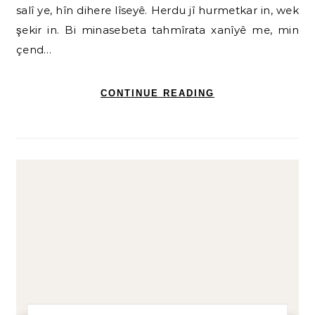
salî ye, hîn dihere lîseyê. Herdu jî hurmetkar in, wek
şekir in. Bi minasebeta tahmîrata xanîyê me, min
çend…
CONTINUE READING