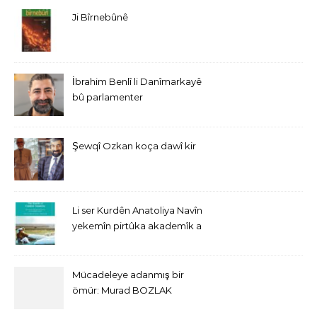
Ji Bîrnebûnê
İbrahim Benlî li Danîmarkayê
bû parlamenter
Şewqî Ozkan koça dawî kir
Li ser Kurdên Anatoliya Navîn
yekemîn pirtûka akademîk a
bi Îngîlîzî derket
Mücadeleye adanmış bir
ömür: Murad BOZLAK