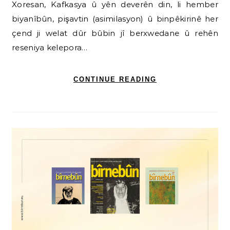
Xoresan, Kafkasya û yên deverên din, li hember
biyanîbûn, pişavtin (asimilasyon) û binpêkirinê her
çend ji welat dûr bûbin jî berxwedane û rehên
reseniya kelepora…
CONTINUE READING