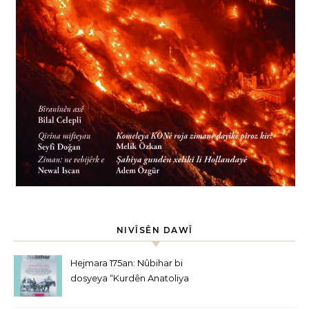
NIVÎSÊN DAWÎ
Hejmara 175an: Nûbihar bi
dosyeya “Kurdên Anatoliya
Navîn” derket