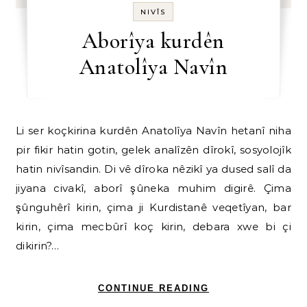
NIVÎS
Aborîya kurdên
Anatolîya Navîn
Li ser koçkirina kurdên Anatolîya Navîn hetanî niha
pir fikir hatin gotin, gelek analîzên dîrokî, sosyolojîk
hatin nivîsandin. Di vê dîroka nêzikî ya dused salî da
jiyana civakî, aborî şûneka muhim digirê. Çima
şûnguhêrî kirin, çima ji Kurdistanê veqetîyan, bar
kirin, çima mecbûrî koç kirin, debara xwe bi çi
dikirin?…
CONTINUE READING