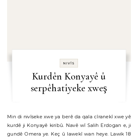
NIVÎS
Kurdên Konyayê û
serpêhatîyeke xweş
Min di nivîseke xwe ya berê da qala cîranekî xwe yê
kurdê ji Konyayê kiribû. Navê wî Salih Erdogan e, ji
gundê Omera ye. Keç û lawekî wan heye. Lawik 18