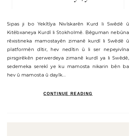
Sipas ji bo Yekîtîya Nivîskarên Kurd li Swêdê û
Kitêbxaneya Kurdî li Stokholmê. Bêguman nebûna
rêxistineka mamostayên zimanê kurdî li Swêdê û
platformên dîtir, hev nedîtin û li ser nepeyivîna
pirsgirêkên perwerdeya zimanê kurdî ya li Swêdê,
sedemeka serekî ye ku mamosta nikarin bên ba
hev û mamosta û dayîk…
CONTINUE READING