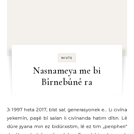
NIVÎS
Nasnameya me bi
Bîrnebûnê ra
Ji 1997 heta 2017, bîst sal; generasyonek e... Li civîna
yekemîn, paşê bî salan li civînanda hatim dîtin. Lê
dûre jiyana min ez bidûrxistim, lê ez tim „peripheri“