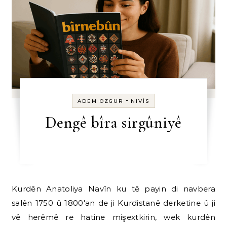
-
ADEM ÖZGÜR
NIVÎS
Dengê bîra sirgûniyê
Kurdên Anatoliya Navîn ku tê payin di navbera
salên 1750 û 1800'an de ji Kurdistanê derketine û ji
vê herêmê re hatine mişextkirin, wek kurdên