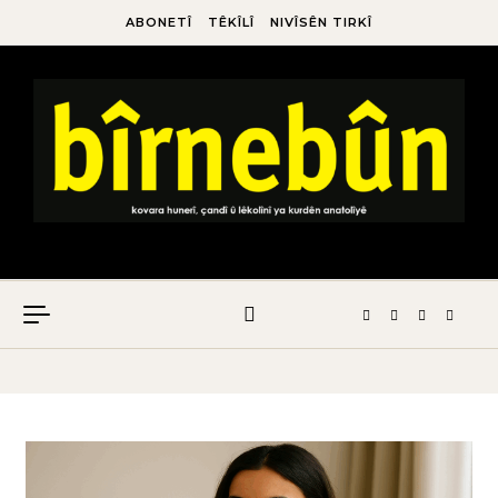
ABONETÎ
TÊKÎLÎ
NIVÎSÊN TIRKÎ