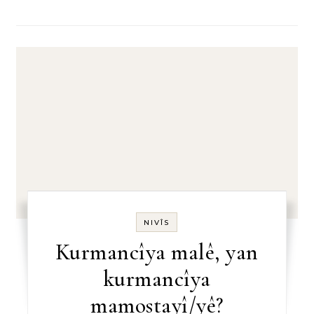
NIVÎS
Kurmancîya malê, yan
kurmancîya
mamostayî/yê?