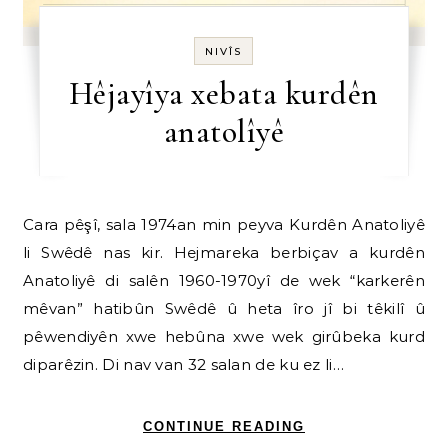
NIVÎS
Hêjayîya xebata kurdên
anatolîyê
Cara pêşî, sala 1974an min peyva Kurdên Anatoliyê
li Swêdê nas kir. Hejmareka berbiçav a kurdên
Anatoliyê di salên 1960-1970yî de wek “karkerên
mêvan” hatibûn Swêdê û heta îro jî bi têkilî û
pêwendiyên xwe hebûna xwe wek girûbeka kurd
diparêzin. Di nav van 32 salan de ku ez li…
CONTINUE READING