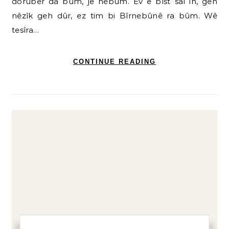
dorûber da bûm, jê nebûm. Ev e bîst sal in, geh
nêzîk geh dûr, ez tim bi Bîrnebûnê ra bûm. Wê
tesîra…
CONTINUE READING