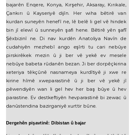
bajarên Enqere, Konya, Kırşehir, Aksaray, Kırıkale,
Çankırı û Kayseriyê dijîn. Her wiha bêtirê van
kurdan suneyên henefî ne, lê belê li gel vê hindek
bin jî elewî û sunneyên şafi hene. Bêtirê yên şafĩ
Şêxbizinî ne. Di nav kurdên Anatoliya Navîn de
cudahiyên mezhebî ango eşîrti tu cari nebûye
pirskirêkek mezin û ji ber vê yekê ev mesele
nebûye babeta rûdanên bezan. Ji ber dorpêçkirina
xeteriya têkçûnê nasnameya kurdîtiyê ji xwe re
kirine hîmê xweparastinê û ji ber vê yekê jî
pêwendiyên wan li gel hev her baş bûye û hev
parastine. Ev destkeftiyên hevparastinê bi zewac û
danûstendina bazirganiyê xurttir bûne.
Dergehên pişavtinê: Dibistan û bajar