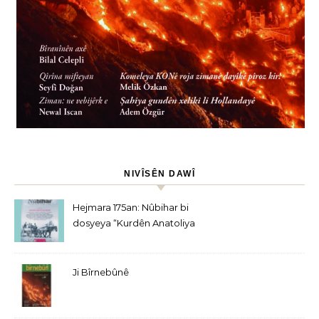
NIVÎSÊN DAWÎ
Hejmara 175an: Nûbihar bi
dosyeya “Kurdên Anatoliya
Navîn” derket
Ji Bîrnebûnê