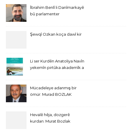
İbrahim Benlî li Danîmarkayê
bû parlamenter
Şewqî Ozkan koça dawî kir
Li ser Kurdên Anatoliya Navîn
yekemîn pirtûka akademîk a
bi Îngîlîzî derket
Mücadeleye adanmış bir
ömür: Murad BOZLAK
Hevalê hêja, dozgerê
kurdan: Murat Bozlak