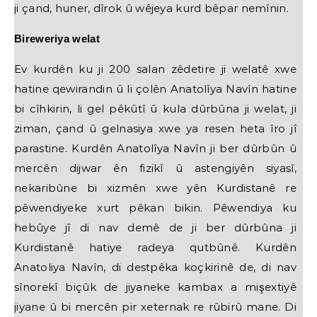
ji çand, huner, dîrok û wêjeya kurd bêpar nemînin.
Bireweriya welat
Ev kurdên ku ji 200 salan zêdetire ji welatê xwe
hatine qewirandin û li çolên Anatolîya Navîn hatine
bi cîhkirin, li gel pêkûtî û kula dûrbûna ji welat, ji
ziman, çand û gelnasiya xwe ya resen heta îro jî
parastine. Kurdên Anatolîya Navîn ji ber dûrbûn û
mercên dijwar ên fizikî û astengiyên siyasî,
nekaribûne bi xizmên xwe yên Kurdistanê re
pêwendiyeke xurt pêkan bikin. Pêwendiya ku
hebûye jî di nav demê de ji ber dûrbûna ji
Kurdistanê hatiye radeya qutbûnê. Kurdên
Anatoliya Navîn, di destpêka koçkirinê de, di nav
sînorekî biçûk de jiyaneke kambax a mişextiyê
jiyane û bi mercên pir xeternak re rûbirû mane. Di