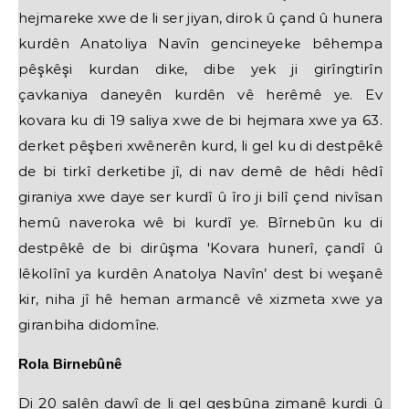
hejmareke xwe de li ser jiyan, dirok û çand û hunera
kurdên Anatoliya Navîn gencineyeke bêhempa
pêşkêşi kurdan dike, dibe yek ji girîngtirîn
çavkaniya daneyên kurdên vê herêmê ye. Ev
kovara ku di 19 saliya xwe de bi hejmara xwe ya 63.
derket pêşberi xwênerên kurd, li gel ku di destpêkê
de bi tirkî derketibe jî, di nav demê de hêdi hêdî
giraniya xwe daye ser kurdî û îro ji bilî çend nivîsan
hemû naveroka wê bi kurdî ye. Bîrnebûn ku di
destpêkê de bi dirûşma 'Kovara hunerî, çandî û
lêkolînî ya kurdên Anatolya Navîn’ dest bi weşanê
kir, niha jî hê heman armancê vê xizmeta xwe ya
giranbiha didomîne.
Rola Birnebûnê
Di 20 salên dawî de li gel geşbûna zimanê kurdi û