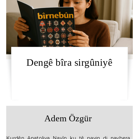
Dengê bîra sirgûniyê
Adem Özgür
Kurdên Anatoliya Navîn ku tê payin di navbera