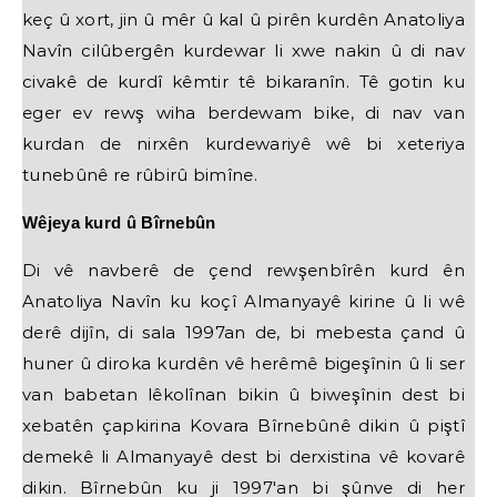
keç û xort, jin û mêr û kal û pirên kurdên Anatoliya
Navîn cilûbergên kurdewar li xwe nakin û di nav
civakê de kurdî kêmtir tê bikaranîn. Tê gotin ku
eger ev rewş wiha berdewam bike, di nav van
kurdan de nirxên kurdewariyê wê bi xeteriya
tunebûnê re rûbirû bimîne.
Wêjeya kurd û Bîrnebûn
Di vê navberê de çend rewşenbîrên kurd ên
Anatoliya Navîn ku koçî Almanyayê kirine û li wê
derê dijîn, di sala 1997an de, bi mebesta çand û
huner û diroka kurdên vê herêmê bigeşînin û li ser
van babetan lêkolînan bikin û biweşînin dest bi
xebatên çapkirina Kovara Bîrnebûnê dikin û piştî
demekê li Almanyayê dest bi derxistina vê kovarê
dikin. Bîrnebûn ku ji 1997'an bi şûnve di her