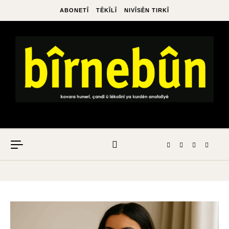
ABONETÎ
TÊKÎLÎ
NIVÎSÊN TIRKÎ