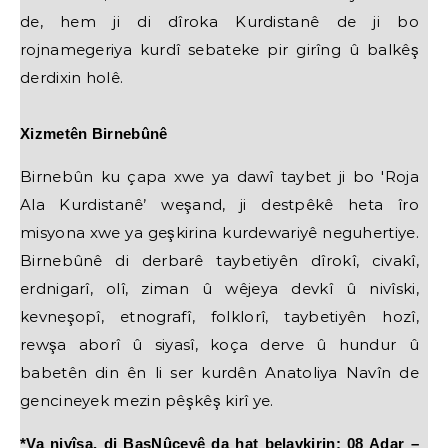
de, hem ji di dîroka Kurdistanê de ji bo
rojnamegeriya kurdî sebateke pir girîng û balkêş
derdixin holê.
Xizmetên Birnebûnê
Birnebûn ku çapa xwe ya dawî taybet ji bo 'Roja
Ala Kurdistanê’ weşand, ji destpêkê heta îro
misyona xwe ya geşkirina kurdewariyê neguhertiye.
Birnebûnê di derbarê taybetiyên dîrokî, civakî,
erdnigarî, olî, ziman û wêjeya devkî û nivîski,
kevneşopî, etnografî, folklorî, taybetiyên hozî,
rewşa aborî û siyasî, koça derve û hundur û
babetên din ên li ser kurdên Anatoliya Navîn de
gencineyek mezin pêşkêş kirî ye.
*Va nivîsa, di BasNûçeyê da hat belavkirin: 08 Adar –