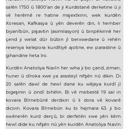
salên 1750 û 1800'an de ji Kurdistanê derketine û ji
vê herêmê re hatine mişextkirin, wek kurdên
Xoresan, Kafkasya û yên deverên din, li hember
biyanîbûn, pişavtin (asimilasyon) û binpêkirinê her
çend ji welat dûr bûbin jî berxwedane û rehên
reseniya kelepora kurdîtiyê ajotine, ew parastine û
gihandine heta îro.
Kurdên Anatoliya Navîn her wiha ji bo çand, ziman,
huner û dîroka xwe ya arasteyî nifşên nû dikin. Di
20 salên dawî de hewl dane ku wêjeya kurdî jî
bigeşinin û zindî bihêlin. Bi vê mebestê 19 sal in
kovara Bîrnebûnê derdixin û li dora vê kovarê
dicivin. Kovara Bîrnebûn ku bi hejmara 63. ji bo
xwênerên kurd derçû, bi derfetên xwe yên kêm
hewl dide ku nifşên nû yên kurdên Anatoliya Navîn