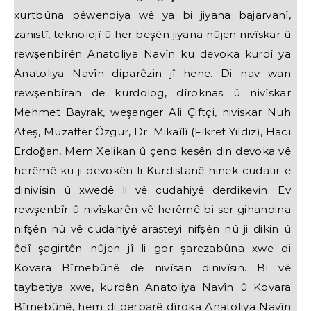
xurtbûna pêwendiya wê ya bi jiyana bajarvanî,
zanistî, teknolojî û her beşên jiyana nûjen nivîskar û
rewşenbîrên Anatoliya Navîn ku devoka kurdî ya
Anatoliya Navîn diparêzin jî hene. Di nav wan
rewşenbîran de kurdolog, dîroknas û nivîskar
Mehmet Bayrak, weşanger Ali Çiftçi, niviskar Nuh
Ateş, Muzaffer Özgür, Dr. Mikaîlî (Fikret Yıldız), Hacı
Erdoğan, Mem Xelikan û çend kesên din devoka vê
herêmê ku ji devokên li Kurdistanê hinek cudatir e
dinivîsin û xwedê li vê cudahiyê derdikevin. Ev
rewşenbîr û nivîskarên vê herêmê bi ser gihandina
nifşên nû vê cudahiyê arasteyi nifşên nû ji dikin û
êdî şagirtên nûjen jî li gor şarezabûna xwe di
Kovara Bîrnebûnê de nivîsan dinivîsin. Bi vê
taybetiya xwe, kurdên Anatoliya Navîn û Kovara
Bîrnebûnê, hem di derbarê dîroka Anatoliya Navîn