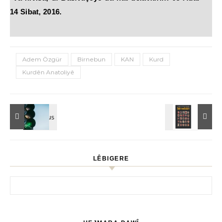
14 Sibat, 2016.
Adem Özgür
Birnebun
KAN
Kurd
Kurdên Anatoliyê
LÊBIGERE