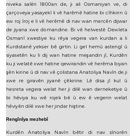
niveka salên 1800an de, ji ali Osmaniyan ve, di
çarçoveya yasayekî li vê harêmê hatine bi cîhkirin û
ew roj îroj e li vê herêmê di nav wan mercên dijwar
de jiyana xwe domandine. Bi vê helwestê Dewleta
Osmanî xwestiye ku rêya vegera van kurdan a li
Kurdistanê yekser bê girtin. Li gel hemû astengî û
siyasetên ku li dij wan hatine meşandin jî, Kurdên
ku ji welatê xwe hatine qewirandin vê herêma biyan
şên kirine û di nav vê çolistana Anatoliya Navîn de ji
xwe re giravên jiyanê çêkirine. Lê disa jî kul û
hesreta vegera welat her ji dilê wan derneketiye û
bi hêviya ku wê rojek bê û ew ê vegerin welat
hêviyên dilê xwe her jindar hiştine.
Rengînîya mezhebî
Kurdên Anatoliya Navîn bêtir di nav sînorên