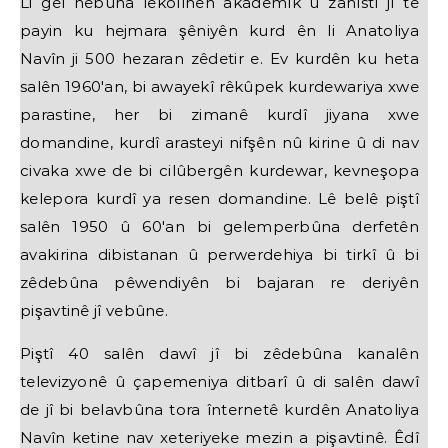
Li gel nebûna lêkolînên akademîk û zanîstî jî tê
payin ku hejmara şêniyên kurd ên li Anatoliya
Navîn ji 500 hezaran zêdetir e. Ev kurdên ku heta
salên 1960'an, bi awayekî rêkûpek kurdewariya xwe
parastine, her bi zimanê kurdî jiyana xwe
domandine, kurdî arasteyi nifşên nû kirine û di nav
civaka xwe de bi cilûbergên kurdewar, kevneşopa
kelepora kurdî ya resen domandine. Lê belê piştî
salên 1950 û 60'an bi gelemperbûna derfetên
avakirina dibistanan û perwerdehiya bi tirkî û bi
zêdebûna pêwendiyên bi bajaran re deriyên
pişavtinê jî vebûne.
Piştî 40 salên dawî jî bi zêdebûna kanalên
televizyonê û çapemeniya ditbarî û di salên dawî
de jî bi belavbûna tora înternetê kurdên Anatoliya
Navîn ketine nav xeteriyeke mezin a pişavtinê. Êdî