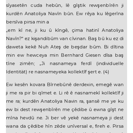
sîyasetên cuda hebûn, lê gîştik rewşenbîrên ji
kurdên Anatoliya Navîn bûn. Ew rêya ku lêgerîna
bersîva pirsa min a
„em kî ne, ji ku û kîngê, çima hatinî Anatoliya
Navîn?“ ez kişandibûm van cîvinan. Baş bû ku ez di
daweta kekê Nuh Ateş de beşdar bûm. Bi dîtina
min ew hewceya min Bernhard Giesen dîsa baş
tîne zimên; „Ji nasnameya ferdî (individuelle
Identität) re nasnameyeka kollektîf şert e. (4)
Ew kesên kovara Bîrnebûnê derdexin, emegê wan
ji me ra pir bi qîmet e. Li rê ê nasnamekî kollektîf ji
me ra; kurdên Anatoliya Navin ra, şansê me ye ku
ew bi dest rewşenbîrên me çêdibe û ewna gîşt ne
mîna hevdû ne. Ji ber vê yekê nasnameya ji dest
wana da çêdibe hîn zêde unîversal e, fireh e. Pirsa