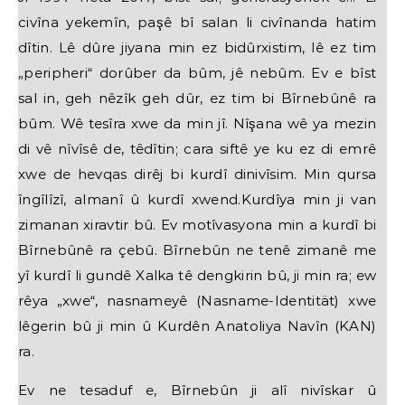
civîna yekemîn, paşê bî salan li civînanda hatim
dîtin. Lê dûre jiyana min ez bidûrxistim, lê ez tim
„peripheri“ dorûber da bûm, jê nebûm. Ev e bîst
sal in, geh nêzîk geh dûr, ez tim bi Bîrnebûnê ra
bûm. Wê tesîra xwe da min jî. Nîşana wê ya mezin
di vê nîvîsê de, têdîtin; cara siftê ye ku ez di emrê
xwe de hevqas dirêj bi kurdî dinivîsim. Min qursa
îngîlîzî, almanî û kurdî xwend.Kurdîya min ji van
zimanan xiravtir bû. Ev motîvasyona min a kurdî bi
Bîrnebûnê ra çebû. Bîrnebûn ne tenê zimanê me
yî kurdî li gundê Xalka tê dengkirin bû, ji min ra; ew
rêya „xwe“, nasnameyê (Nasname-Identität) xwe
lêgerin bû ji min û Kurdên Anatoliya Navîn (KAN)
ra.
Ev ne tesaduf e, Bîrnebûn ji alî nivîskar û