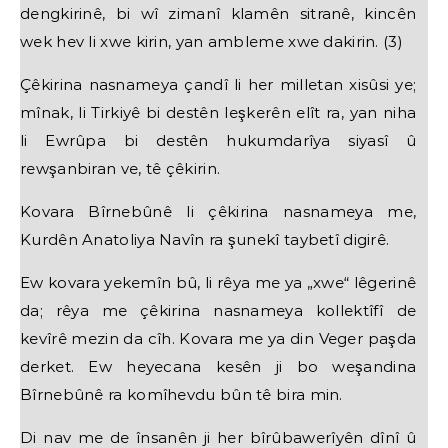
dengkirinê, bi wî zimanî klamên sitranê, kincên
wek hev li xwe kirin, yan ambleme xwe dakirin. (3)
Çêkirina nasnameya çandî li her milletan xisûsi ye;
mînak, li Tirkiyê bi destên leşkerên elît ra, yan niha
li Ewrûpa bi destên hukumdarîya siyasî û
rewşanbiran ve, tê çêkirin.
Kovara Bîrnebûnê li çêkirina nasnameya me,
Kurdên Anatoliya Navîn ra şunekî taybetî digirê.
Ew kovara yekemîn bû, li rêya me ya „xwe“ lêgerinê
da; rêya me çêkirina nasnameya kollektîfî de
kevîrê mezin da cîh. Kovara me ya din Veger paşda
derket. Ew heyecana kesên ji bo weşandina
Bîrnebûnê ra komîhevdu bûn tê bira min.
Di nav me de însanên ji her bîrûbawerîyên dînî û