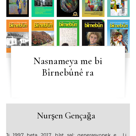
Nasnameya me bi
Bîrnebûnê ra
Nurşen Gençağa
Ji 1997 heta 2017, bîst sal; generasyonek e... Li