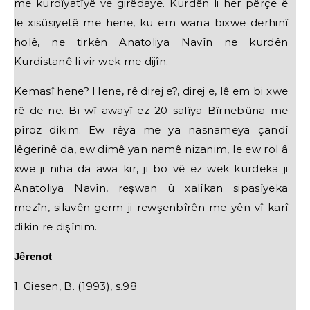
me kurdîyatîyê ve girêdaye. Kurdên li her pêrçe ê
le xisûsiyetê me hene, ku em wana bixwe derhinî
holê, ne tirkên Anatoliya Navîn ne kurdên
Kurdistanê li vir wek me dijîn.
Kemasî hene? Hene, rê direj e?, direj e, lê em bi xwe
rê de ne. Bi wî awayî ez 20 salîya Bîrnebûna me
pîroz dikim. Ew rêya me ya nasnameya çandî
lêgerinê da, ew dimê yan namê nizanim, le ew rol â
xwe ji niha da awa kir, ji bo vê ez wek kurdeka ji
Anatoliya Navîn, reşwan û xalîkan sipasîyeka
mezîn, silavên germ ji rewşenbîrên me yên vî karî
dikin re dişînim.
Jêrenot
1. Giesen, B. (1993), s.98