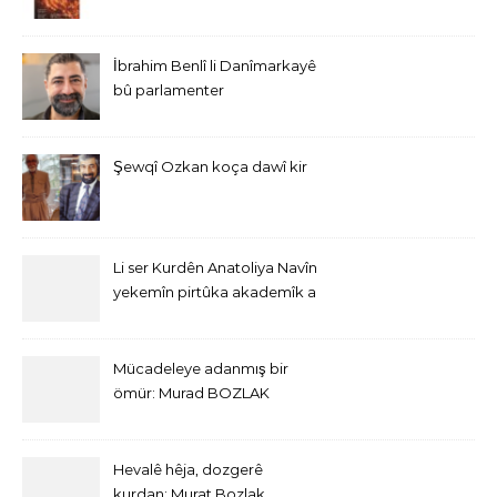
İbrahim Benlî li Danîmarkayê
bû parlamenter
Şewqî Ozkan koça dawî kir
Li ser Kurdên Anatoliya Navîn
yekemîn pirtûka akademîk a
bi Îngîlîzî derket
Mücadeleye adanmış bir
ömür: Murad BOZLAK
Hevalê hêja, dozgerê
kurdan: Murat Bozlak