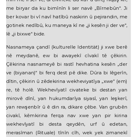
me biryar da ku bimînîn li ser navê „Bîrnebûn“. Ji
ber kovar bi vî navî hatîbû naskirin û pejirandin, me
gotinek nedîbû, ku maneya kî ne „ji kesên ji der ve“,
lê „ji bixwe“ bide.
Nasnameya çandî (kulturelle Identität) ji xwe berê
nê meydanê, ew bi awayekî cîvakî tê çêkirin.
Çêkirina nasnameyê bi rastî hevhatina kesên „der
ve (biyanan)“ bi ferq dest pê dike. Dûra bi lêgerîn,
dîtin, çêkirin û zêdekirina wekheviyatîya „xwe“ (em)
re, tê holê. Wekhevîyatî civateke bi destan yan
mirovê dînî, yan hukumdarîya siyasî, yan leşkerî,
yan rewşenbîr û ê din ra, dikare çêbe. Van grubên
civakî, kêmkirina ferqa nav xwe yan pir kirina
wekhevîyatî bi desta qeydên, urf û edetan,
merasîman (Rituale) tînîn cîh, wek yek zimanekî