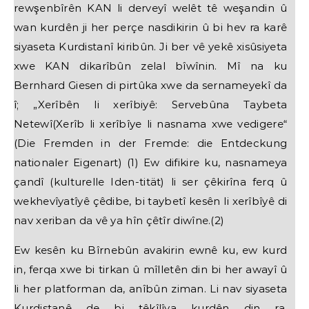
rewşenbîrên KAN li derveyî welêt tê weşandin û
wan kurdên ji her perçe nasdikirin û bi hev ra karê
siyaseta Kurdistanî kiribûn. Ji ber vê yekê xisûsiyeta
xwe KAN dikarîbûn zelal bîwînin. Mî na ku
Bernhard Giesen di pirtûka xwe da sernameyekî da
î; „Xerîbên li xerîbiyê: Servebûna Taybeta
Netewî(Xerîb li xerîbîye li nasnama xwe vedigere“
(Die Fremden in der Fremde: die Entdeckung
nationaler Eigenart) (1) Ew difikire ku, nasnameya
çandî (kulturelle Iden-tität) li ser çêkirîna ferq û
wekhevîyatîyê çêdibe, bi taybetî kesên li xerîbîyê di
nav xeriban da vê ya hîn çêtîr diwîne.(2)
Ew kesên ku Bîrnebûn avakirin ewnê ku, ew kurd
in, ferqa xwe bi tirkan û mîlletên din bi her awayî û
li her platforman da, anîbûn ziman. Li nav siyaseta
Kurdistanê de bi têkîlîya kurdên din ra,