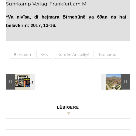
Suhrkamp Verlag: Frankfurt am M.
*Va nivîsa, di hejmara Bîrnebûnê ya 69an da hat
belavkirin: 2017, 13-16.
Birnebun
KAN
Kurdên Anatoliyê
Nasname
LÊBIGERE