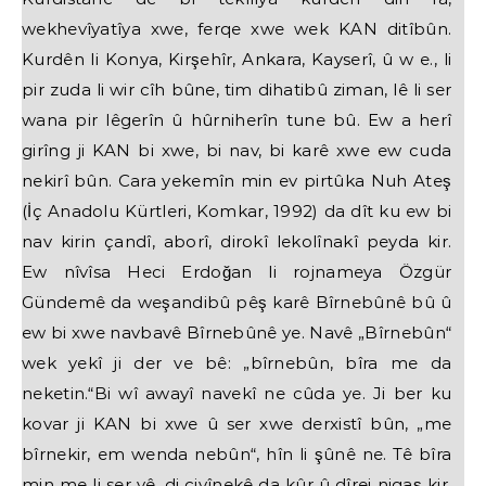
wekhevîyatîya xwe, ferqe xwe wek KAN ditîbûn.
Kurdên li Konya, Kirşehîr, Ankara, Kayserî, û w e., li
pir zuda li wir cîh bûne, tim dihatibû ziman, lê li ser
wana pir lêgerîn û hûrniherîn tune bû. Ew a herî
girîng ji KAN bi xwe, bi nav, bi karê xwe ew cuda
nekirî bûn. Cara yekemîn min ev pirtûka Nuh Ateş
(İç Anadolu Kürtleri, Komkar, 1992) da dît ku ew bi
nav kirin çandî, aborî, dirokî lekolînakî peyda kir.
Ew nîvîsa Heci Erdoğan li rojnameya Özgür
Gündemê da weşandibû pêş karê Bîrnebûnê bû û
ew bi xwe navbavê Bîrnebûnê ye. Navê „Bîrnebûn“
wek yekî ji der ve bê: „bîrnebûn, bîra me da
neketin.“Bi wî awayî navekî ne cûda ye. Ji ber ku
kovar ji KAN bi xwe û ser xwe derxistî bûn, „me
bîrnekir, em wenda nebûn“, hîn li şûnê ne. Tê bîra
min me li ser vê, di civînekê da kûr û dîrej niqaş kir,