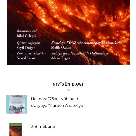
NIVÎSÊN DAWÎ
Hejmara 175an: Nûbihar bi
dosyeya “Kurdên Anatoliya
Navîn” derket
Ji Bîrnebûnê