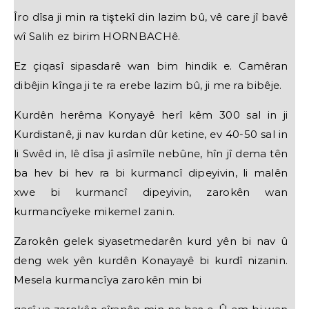
Îro dîsa ji min ra tiştekî din lazim bû, vê care jî bavê
wî Salih ez birim HORNBACHê.
Ez çiqasî sipasdarê wan bim hindik e. Camêran
dibêjin kînga ji te ra erebe lazim bû, ji me ra bibêje.
Kurdên herêma Konyayê herî kêm 300 sal in ji
Kurdistanê, ji nav kurdan dûr ketine, ev 40-50 sal in
li Swêd in, lê dîsa jî asîmîle nebûne, hîn jî dema tên
ba hev bi hev ra bi kurmancî dipeyivin, li malên
xwe bi kurmancî dipeyivin, zarokên wan
kurmancîyeke mikemel zanin.
Zarokên gelek siyasetmedarên kurd yên bi nav û
deng wek yên kurdên Konayayê bi kurdî nizanin.
Mesela kurmancîya zarokên min bi