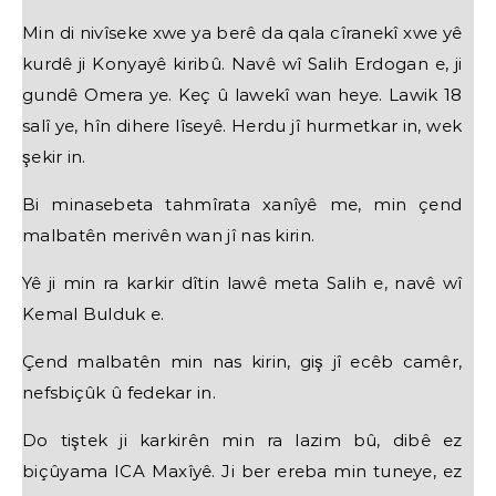
Min di nivîseke xwe ya berê da qala cîranekî xwe yê
kurdê ji Konyayê kiribû. Navê wî Salih Erdogan e, ji
gundê Omera ye. Keç û lawekî wan heye. Lawik 18
salî ye, hîn dihere lîseyê. Herdu jî hurmetkar in, wek
şekir in.
Bi minasebeta tahmîrata xanîyê me, min çend
malbatên merivên wan jî nas kirin.
Yê ji min ra karkir dîtin lawê meta Salih e, navê wî
Kemal Bulduk e.
Çend malbatên min nas kirin, giş jî ecêb camêr,
nefsbiçûk û fedekar in.
Do tiştek ji karkirên min ra lazim bû, dibê ez
biçûyama ICA Maxîyê. Ji ber ereba min tuneye, ez