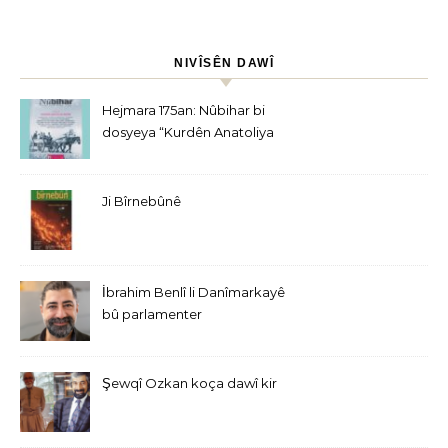
NIVÎSÊN DAWÎ
Hejmara 175an: Nûbihar bi
dosyeya “Kurdên Anatoliya
Navîn” derket
Ji Bîrnebûnê
İbrahim Benlî li Danîmarkayê
bû parlamenter
Şewqî Ozkan koça dawî kir