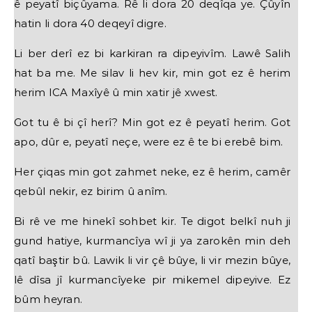
ê peyatî biçûyama. Rê li dora 20 deqîqa ye. Çûyîn
hatin li dora 40 deqeyî digre.
Li ber derî ez bi karkiran ra dipeyivîm. Lawê Salih
hat ba me. Me silav li hev kir, min got ez ê herim
herim ICA Maxîyê û min xatir jê xwest.
Got tu ê bi çî herî? Min got ez ê peyatî herim. Got
apo, dûr e, peyatî neçe, were ez ê te bi erebê bim.
Her çiqas min got zahmet neke, ez ê herim, camêr
qebûl nekir, ez birim û anîm.
Bi rê ve me hinekî sohbet kir. Te digot belkî nuh ji
gund hatiye, kurmancîya wî ji ya zarokên min deh
qatî baştir bû. Lawik li vir çê bûye, li vir mezin bûye,
lê dîsa jî kurmancîyeke pir mikemel dipeyive. Ez
bûm heyran.