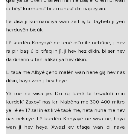
qasî ya zarokên cîranên min ne baş e. Û em bi wan
ra bêyî kurmancî bi zimanekî din napeyivin.
Lê dîsa jî kurmancîya wan zeîf e, bi taybetî jî yên
herduyên biçûk.
Lê kurdên Konyayê ne tenê asîmîle nebûne, ji hev
ra pir baş û bi tifaq in jî, ji hev hez dikin, bi ser hev
da diherin û tên, alîkarîya hev dikin.
Li taxa me Albyê çend malên wan hene giş hev nas
dikin, haya wan ji hev heye.
Yê me ne wisa ye. Du roj berê bi tesadufî min
kurdekî Zaxoyî nas kir. Nabêna me 300-400 mîtro
ye, lê ev 17 sal in ez li vê taxê me, heta nuha me hev
nas nekiriye. Lê kurdên Konyayê ne wisa ne, haya
wan ji hev heye. Xwezî ev tifaqa wan di nava