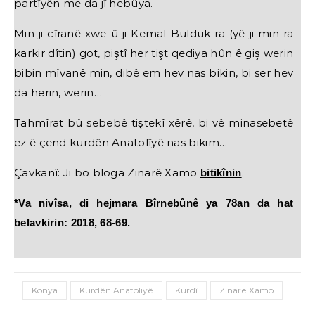
partîyên me da jî hebûya.
Min ji cîranê xwe û ji Kemal Bulduk ra (yê ji min ra
karkir dîtin) got, piştî her tişt qediya hûn ê giş werin
bibin mîvanê min, dibê em hev nas bikin, bi ser hev
da herin, werin…
Tahmîrat bû sebebê tiştekî xêrê, bi vê minasebetê
ez ê çend kurdên Anatolîyê nas bikim…
Çavkanî: Ji bo bloga Zinarê Xamo
.
bitikînin
*Va nivîsa, di hejmara Bîrnebûnê ya 78an da hat
belavkirin: 2018, 68-69.
Konya
Kurdên Anatoliyê
Kurdî
Zinarê Xamo