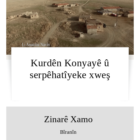
Kurdên Konyayê û
serpêhatîyeke xweş
Zinarê Xamo
Bîranîn