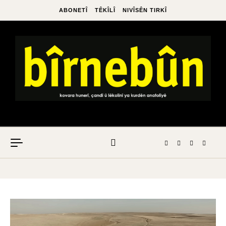
ABONETÎ
TÊKÎLÎ
NIVÎSÊN TIRKÎ