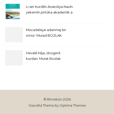
Li ser Kurdên Anatoliya Navîn
yekemîn pirtûka akademîk a
bi Îngîlîzî derket
Mücadeleye adanmış bir
ömür: Murad BOZLAK
Hevalê hêja, dozgerê
kurdan: Murat Bozlak
© Bîrnebûn 2026
Graceful Theme by
Optima Themes