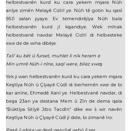
helbestvanên kurd ku cara yekem mijara Nûh
anîye zimên Melayê Cizîrî ye. Nûh tê gotin ku qasî
950 salan jiyaye. Ev temendirêjîya Nûh bala
helbestvanên kurd jî kişandiye. Wek mînak
helbestvanê navdar Melayê Cizîrî di helbesteke
xwe de de wiha dibêje:
Tali’ ku bêt û furset, muhlet li nik heram e
Min umrê Nûh-i nîne, saqî were, bilez xweş
Yek ji wan helbestvanên kurd ku cara yekem mijara
Keştîya Nûh û Çîyayê Cûdî di berhemên xwe de bi
kar anîne, Ehmedê Xanî ye. Helbestvanê navdar, di
beşa 23an ya destana Mem û Zîn de dema qala
“Bûktîya Sitîyê Jibo Tacdîn” dike ew li wir navên
Keştîya Nûh û Çîyayê Cûdî jî dide, bi zimanê îro:
Paşê ji nîşka ve derê qencîyê vebû li ser