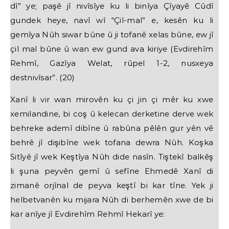
dî” ye; paşê jî nivîsîye ku li binîya Çîyayê Cûdî
gundek heye, navî wî “Çil-mal” e, kesên ku li
gemîya Nûh siwar bûne û ji tofanê xelas bûne, ew jî
çil mal bûne û wan ew gund ava kiriye (Evdirehîm
Rehmî, Gazîya Welat, rûpel 1-2, nusxeya
destnivîsar”. (20)
Xanî li vir wan mirovên ku çi jin çi mêr ku xwe
xemilandine, bi coş û kelecan derketine derve wek
behreke ademî dibîne û rabûna pêlên gur yên vê
behrê jî dişibîne wek tofana dewra Nûh. Koşka
Sitîyê jî wek Keştîya Nûh dide nasîn. Tiştekî balkêş
li şuna peyvên gemî û sefîne Ehmedê Xanî di
zimanê orjînal de peyva keştî bi kar tîne. Yek ji
helbetvanên ku mijara Nûh di berhemên xwe de bi
kar anîye jî Evdirehîm Rehmî Hekarî ye: