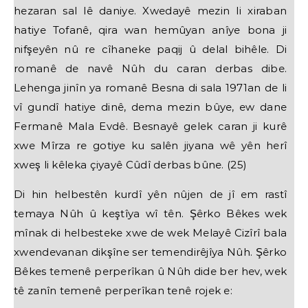
hezaran sal lê daniye. Xwedayê mezin li xiraban
hatiye Tofanê, qira wan hemûyan anîye bona ji
nifşeyên nû re cîhaneke paqij û delal bihêle. Di
romanê de navê Nûh du caran derbas dibe.
Lehenga jinîn ya romanê Besna di sala 1971an de li
vî gundî hatiye dinê, dema mezin bûye, ew dane
Fermanê Mala Evdê. Besnayê gelek caran ji kurê
xwe Mîrza re gotiye ku salên jiyana wê yên herî
xweş li kêleka çiyayê Cûdî derbas bûne. (25)
Di hin helbestên kurdî yên nûjen de jî em rastî
temaya Nûh û keştîya wî tên. Şêrko Bêkes wek
mînak di helbesteke xwe de wek Melayê Cizîrî bala
xwendevanan dikşîne ser temendirêjîya Nûh. Şêrko
Bêkes temenê perperîkan û Nûh dide ber hev, wek
tê zanîn temenê perperîkan tenê rojek e: