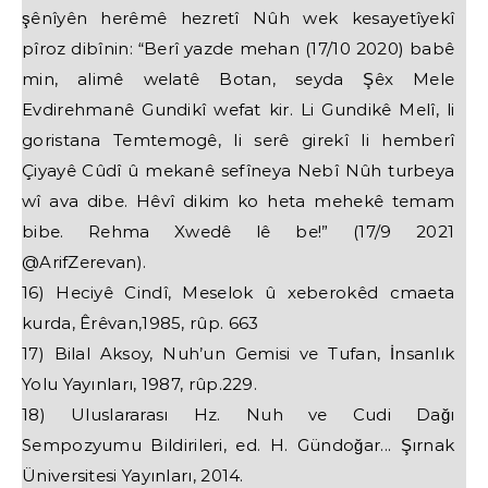
şênîyên herêmê hezretî Nûh wek kesayetîyekî
pîroz dibînin: “Berî yazde mehan (17/10 2020) babê
min, alimê welatê Botan, seyda Şêx Mele
Evdirehmanê Gundikî wefat kir. Li Gundikê Melî, li
goristana Temtemogê, li serê girekî li hemberî
Çiyayê Cûdî û mekanê sefîneya Nebî Nûh turbeya
wî ava dibe. Hêvî dikim ko heta mehekê temam
bibe. Rehma Xwedê lê be!” (17/9 2021
@ArifZerevan).
16) Heciyê Cindî, Meselok û xeberokêd cmaeta
kurda, Êrêvan,1985, rûp. 663
17) Bilal Aksoy, Nuh’un Gemisi ve Tufan, İnsanlık
Yolu Yayınları, 1987, rûp.229.
18) Uluslararası Hz. Nuh ve Cudi Dağı
Sempozyumu Bildirileri, ed. H. Gündoğar... Şırnak
Üniversitesi Yayınları, 2014.