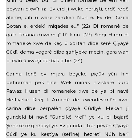
kirin û belav bû. Di cîhekî romanê de em van
peyvan dixwînin: “Ev erd jî weke hertiştî, erdê rebê
alemê, cîh û warê zarokên Nûh e. Ev der Cizîra
Botan e, erdekî miqades e...” (22) Di romanê de
qala Tofana duwem jî tê kirin. (23) Sidqî Hirorî di
romaneke xwe de keç û xortan dibe serê Çîyayê
Cûdî, dema vegerê dibe şahîyeke mezin, gera wan
bi evîn û xweşî derbas dibe. (24)
Carina tenê ev mijara beşeke piçûk yên hin
behreman pêk tîne. Wek mînak nivîskarê kurd
Fawaz Husen di romaneke xwe de ya bi navê
Heftiyeke Dirêj li Amedê de xwendevanên xwe
carina dibe berpalên çîyayê Cûdîyê. Mekan jî
gundekî bi navê “Gundikê Melî” ye ku bi bajarê
Şirnexê re girêdayî ye. Ev gunda li ber pêyên Çîyayê
Cûdî ye ku keştîya (sefîne) hezretî Nûh berî