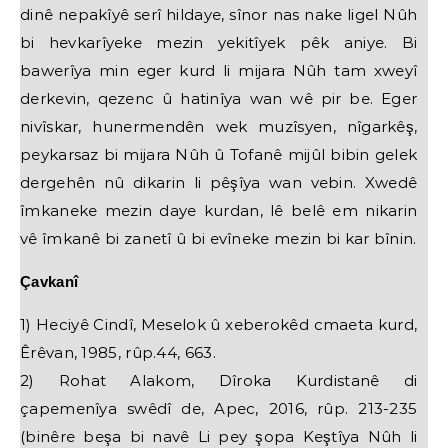
dinê nepakîyê serî hildaye, sînor nas nake ligel Nûh
bi hevkarîyeke mezin yekitîyek pêk aniye. Bi
bawerîya min eger kurd li mijara Nûh tam xweyî
derkevin, qezenc û hatinîya wan wê pir be. Eger
nivîskar, hunermendên wek muzîsyen, nîgarkêş,
peykarsaz bi mijara Nûh û Tofanê mijûl bibin gelek
dergehên nû dikarin li pêşîya wan vebin. Xwedê
îmkaneke mezin daye kurdan, lê belê em nikarin
vê îmkanê bi zanetî û bi evîneke mezin bi kar bînin.
Çavkanî
1) Heciyê Cindî, Meselok û xeberokêd cmaeta kurd,
Êrêvan, 1985, rûp.44, 663.
2) Rohat Alakom, Dîroka Kurdistanê di
çapemenîya swêdî de, Apec, 2016, rûp. 213-235
(binêre beşa bi navê Li pey şopa Keştîya Nûh li