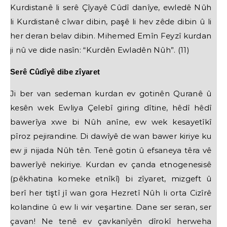
Kurdistanê li serê Çîyayê Cûdî danîye, ewledê Nûh
li Kurdistanê cîwar dibin, paşê li hev zêde dibin û li
her deran belav dibin. Mihemed Emîn Feyzî kurdan
ji nû ve dide nasîn: “Kurdên Ewladên Nûh”. (11)
Serê Cûdîyê dibe zîyaret
Ji ber van sedeman kurdan ev gotinên Quranê û
kesên wek Ewliya Çelebî giring dîtine, hêdî hêdî
bawerîya xwe bi Nûh anîne, ew wek kesayetîkî
pîroz pejirandine. Di dawîyê de wan bawer kiriye ku
ew ji nijada Nûh tên. Tenê gotin û efsaneya têra vê
bawerîyê nekiriye. Kurdan ev çanda etnogenesisê
(pêkhatina komeke etnîkî) bi zîyaret, mizgeft û
berî her tiştî jî wan gora Hezretî Nûh li orta Cizîrê
kolandine û ew li wir veşartine. Dane ser seran, ser
çavan! Ne tenê ev çavkanîyên dîrokî herweha