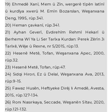
19) Ehmedê Xanî, Mem û Zîn, wergerê tîpên latînî
û kurdîya xwerû M. Emîn Bozarslan, Weşanxana
Deng, 1995, rûp.341.
20) Heman çavkanî, rûp.341.
21) Ayhan Geverî, Evdirehîm Rehmî Hekarî û
Berhema Wî Ya Li Ser Tarîxa Kurdan: Perek Zêrîn Ji
Tarîxê, Wêje û Rexne, nr 5/2015, rûp.13.
22) Hesenê Metê, Tofan, Weşanxana Apec, 2000,
rûp.32.
23) Hesenê Metê, Tofan, rûp.47.
24) Sidqi Hirori, Ez û Delal, Weşanxana Ava, 2013,
rûp.9-15.
25) Fawaz Husên, Heftiyeke Dirêj li Amedê, Avesta,
2015, rûp.127-134.
26) Roni Nasırkaya, Seccade, Weşanên Sîtav, 2020,
rûp.121-132.