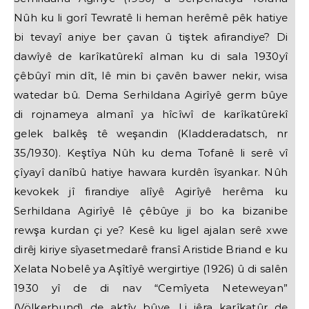
Nûh ku li gorî Tewratê li heman herêmê pêk hatiye
bi tevayî aniye ber çavan û tiştek afirandiye? Di
dawîyê de karîkatûrekî alman ku di sala 1930yî
çêbûyî min dît, lê min bi çavên bawer nekir, wisa
watedar bû. Dema Serhildana Agirîyê germ bûye
di rojnameya almanî ya hîcîwî de karîkatûrekî
gelek balkêş tê weşandin (Kladderadatsch, nr
35/1930). Keştîya Nûh ku dema Tofanê li serê vî
çîyayî danîbû hatiye hawara kurdên îsyankar. Nûh
kevokek jî firandiye alîyê Agirîyê herêma ku
Serhildana Agirîyê lê çêbûye ji bo ka bizanibe
rewşa kurdan çi ye? Kesê ku ligel ajalan serê xwe
dirêj kiriye sîyasetmedarê fransî Aristide Briand e ku
Xelata Nobelê ya Aşîtîyê wergirtiye (1926) û di salên
1930 yî de di nav “Cemîyeta Neteweyan”
(Völkerbund) de aktîv bûye. Li jêra karîkatûr de