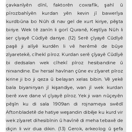
çavkanîyên dînî, faktorên coxrafîk, şahî û
pîrozbahîyên kurdan yên kevin jî bawerîya
kurdbûna bo Nûh di nav gel de xurt kiriye, pêşta
biriye. Wek tê zanîn li gorî Quranê, Keştîya Nûh li
ser çîyayê Cûdîyê daniye. (12) Serê çîyayê Cûdîyê
paşê ji alîyê kurdên li vê herêmê de bûye
zîyaretekê, cîhekî pîroz. Kurdan serê çîyayê Cûdîyê
bi dedsalan wek cîhekî pîroz hesibandine û
nirxandine. Ew hersal havînan çûne ev zîyaret pîroz
kirine ji bo ji qeza û belayan xelas bibin. Vê yekê
bala biyaninyan jî kişandiye, wan jî wek kurdan
berê xwe dane vî çîyayê pîroz. Yek ji wan nûçeyên
pêşîn ku di sala 1909an di rojnameya swêdî
Aftonbladetê de hatiye weşandin dibêje ku kurd vir
wek zîyaret dihesibînin û havînê di meha tebaxê de
diçin li wir dua dikin. (13) Gerok, arkeolog û şefa