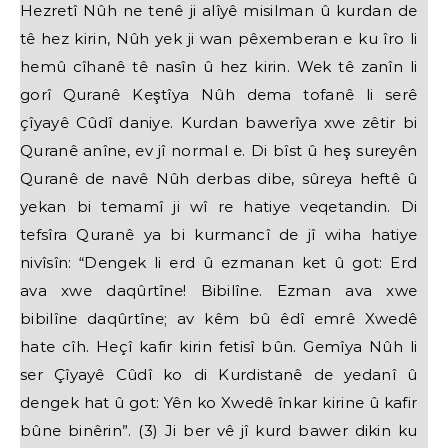
Hezretî Nûh ne tenê ji alîyê misilman û kurdan de
tê hez kirin, Nûh yek ji wan pêxemberan e ku îro li
hemû cîhanê tê nasîn û hez kirin. Wek tê zanîn li
gorî Quranê Keştîya Nûh dema tofanê li serê
çîyayê Cûdî daniye. Kurdan bawerîya xwe zêtir bi
Quranê anîne, ev jî normal e. Di bîst û heş sureyên
Quranê de navê Nûh derbas dibe, sûreya heftê û
yekan bi temamî ji wî re hatiye veqetandin. Di
tefsîra Quranê ya bi kurmancî de jî wiha hatiye
nivîsîn: “Dengek li erd û ezmanan ket û got: Erd
ava xwe daqûrtîne! Bibilîne. Ezman ava xwe
bibilîne daqûrtîne; av kêm bû êdî emrê Xwedê
hate cîh. Heçî kafir kirin fetisî bûn. Gemîya Nûh li
ser Çîyayê Cûdî ko di Kurdistanê de yedanî û
dengek hat û got: Yên ko Xwedê înkar kirine û kafir
bûne binêrin”. (3) Ji ber vê jî kurd bawer dikin ku