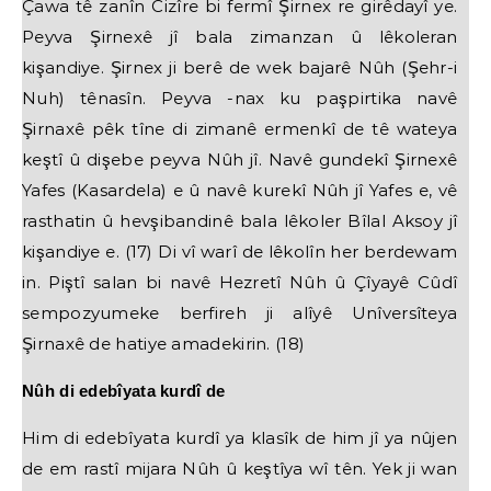
Çawa tê zanîn Cizîre bi fermî Şirnex re girêdayî ye.
Peyva Şirnexê jî bala zimanzan û lêkoleran
kişandiye. Şirnex ji berê de wek bajarê Nûh (Şehr-i
Nuh) tênasîn. Peyva -nax ku paşpirtika navê
Şirnaxê pêk tîne di zimanê ermenkî de tê wateya
keştî û dişebe peyva Nûh jî. Navê gundekî Şirnexê
Yafes (Kasardela) e û navê kurekî Nûh jî Yafes e, vê
rasthatin û hevşibandinê bala lêkoler Bîlal Aksoy jî
kişandiye e. (17) Di vî warî de lêkolîn her berdewam
in. Piştî salan bi navê Hezretî Nûh û Çîyayê Cûdî
sempozyumeke berfireh ji alîyê Unîversîteya
Şirnaxê de hatiye amadekirin. (18)
Nûh di edebîyata kurdî de
Him di edebîyata kurdî ya klasîk de him jî ya nûjen
de em rastî mijara Nûh û keştîya wî tên. Yek ji wan