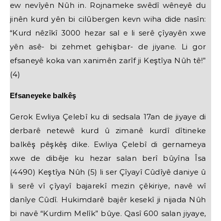
ew nevîyên Nûh in. Rojnameke swêdî wêneyê du
jinên kurd yên bi cilûbergen kevn wiha dide nasîn:
“Kurd nêzîkî 3000 hezar sal e li serê çîyayên xwe
yên asê- bi zehmet gehişbar- de jiyane. Li gor
efsaneyê koka van xanimên zarîf ji Keştîya Nûh tê!”
(4)
Efsaneyeke balkêş
Gerok Ewliya Çelebî ku di sedsala 17an de jiyaye di
derbarê netewê kurd û zimanê kurdî dîtineke
balkêş pêşkêş dike. Ewliya Çelebî di gernameya
xwe de dibêje ku hezar salan berî bûyîna Îsa
(4490) Keştîya Nûh (5) li ser Çîyayî Cûdîyê daniye û
li serê vî çîyayî bajarekî mezin çêkiriye, navê wî
danîye Cûdî. Hukimdarê bajêr kesekî ji nijada Nûh
bi navê “Kurdim Melîk” bûye. Qasî 600 salan jiyaye,