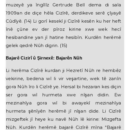
muzeyê ya îngîlîz Gertrude Bell dema di sala
1909an de diçe hêla Cizîrê, derdikeve serê çîyayê
Cûdîyê. (14) Li gorî kesekî ji Cizîrê kesên ku her heft
înê çûne ev der pîroz kirine xwe wek hecî
hesibandine yan jî hatine hesibîn. Kurdên herêmê
gelek qedrê Nûh digrin. (15)
Bajarê Cizirî û Şirnexê: Bajarên Nûh
Li herêma Cizîrê kurdan ji Hezretî Nûh re hembêz
vekirine, bedena wî li vir veşartine, wek tê zanîn
gora Nûh îro li Cizîrê ye. Hersal bi hezaran kes diçin
ser gora wî hurmeta xwe nîşan didin. Ew
mezinahîya gora wî bi awayekî mezinahîya
hurmeta şênîyên herêmê jî nîşan dide. Li Cizîrê
mizgeftek jî heye ku navê Nûh lê kirine: Mizgefta
Nûh. Kurdên herêmê bajarê Cizîrê mîna “Bajarê