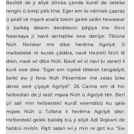
Bazîdê de ji alîyê dîroka çanda kurdî de xeteke
rengîn û biriqî pêk tîne. Eger em bi nêrînek çapraz
û piralî vê mijarê analîz bikim gelek xalên hewaskar
û balkêş dikarin derdikevin pêşîya me. Roni
Nasirkaya jî navê serhatîke xwe danîye: Tîbûna
Nûh. Nivîskar me dibe herêma Agirîyê. Ji
malbatekê re kurek çêdibe, navê Hezretî Nûh lê
dikin, navê wî dibe Nûh. Bavê wî vî navî bi zanetî li
kurê xwe dike: “Eger em rojekê têkevin tengasîyê,
belkî ew jî fena Nûh Pêxember me xelas bike
derxe serê çîyayê Agirîyê”. 26 Carina em di hin
helbestan de jî rastî mijara Nûh û Agirîyê tên. Berî
çil salî min helbestekî kurdî xwendibû ku qala
mijara Nûh û Tofana li herêma Agirîyê dikir.
Helbestekî gelek balkêş bû, ji alîyê Adî Rojkanî de
hatibû nivîsîn. Piştî salan wî ji min re got ku: “Ew