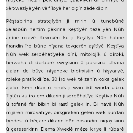
xêrxwazîyê yên vê fîloyê her diçîn zêde dibin.
Pêştabirina stratejîyên ji mirin û tunebûnê
xelasbûn hertim çêkirina keştîyên teze yên Nûh
anîne rojevê. Kevokên ku ji Keştîya Nûh hatine
firandin îro bûne nîşana tevgerên aşîtîyê. Keştîya
Nûh wek serpêhatîyeke dînî, mîtolojîk û dîrokî,
herweha di derbarê xweykirin û parasina cîhana
ajalan de bûye nîşaneke bibîrxistin û hişyariyê,
roleke pratîk dilîze. 30 Îro wek tê zanîn koka gelek
ajalan kêm dibe û hinek ji wan êdî winda dibin.
Tiştên ku îro em dikarin ji serpêhatîya Keştîya Nûh
û tofanê fêr bibin bi rastî gelek in. Bi navê Nûh
mijarên mirovahîyê, pirsgirêkên gelên wek kurdan
bindest û bêçare dikarin bên nasandin, niqaş kirin
û çareserkirin. Dema Xwedê mêze kiriye li rûbarê