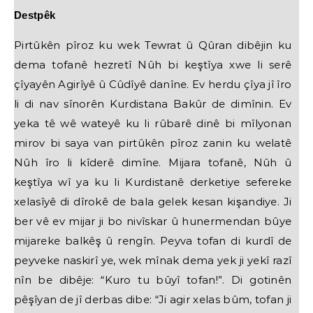
Destpêk
Pirtûkên pîroz ku wek Tewrat û Qûran dibêjin ku
dema tofanê hezretî Nûh bi keştîya xwe li serê
çîyayên Agirîyê û Cûdîyê danîne. Ev herdu çîya jî îro
li di nav sînorên Kurdistana Bakûr de dimînin. Ev
yeka tê wê wateyê ku li rûbarê dinê bi mîlyonan
mirov bi saya van pirtûkên pîroz zanin ku welatê
Nûh îro li kîderê dimîne. Mijara tofanê, Nûh û
keştîya wî ya ku li Kurdistanê derketiye sefereke
xelasîyê di dîrokê de bala gelek kesan kişandiye. Ji
ber vê ev mijar ji bo nivîskar û hunermendan bûye
mijareke balkêş û rengîn. Peyva tofan di kurdî de
peyveke naskirî ye, wek mînak dema yek ji yekî razî
nîn be dibêje: “Kuro tu bûyî tofan!”. Di gotinên
pêşîyan de jî derbas dibe: “Ji agir xelas bûm, tofan ji