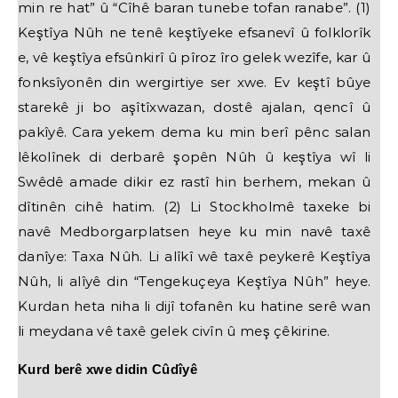
min re hat” û “Cîhê baran tunebe tofan ranabe”. (1)
Keştîya Nûh ne tenê keştîyeke efsanevî û folklorîk
e, vê keştîya efsûnkirî û pîroz îro gelek wezîfe, kar û
fonksîyonên din wergirtiye ser xwe. Ev keştî bûye
starekê ji bo aşîtîxwazan, dostê ajalan, qencî û
pakîyê. Cara yekem dema ku min berî pênc salan
lêkolînek di derbarê şopên Nûh û keştîya wî li
Swêdê amade dikir ez rastî hin berhem, mekan û
dîtinên cihê hatim. (2) Li Stockholmê taxeke bi
navê Medborgarplatsen heye ku min navê taxê
danîye: Taxa Nûh. Li alîkî wê taxê peykerê Keştîya
Nûh, li alîyê din “Tengekuçeya Keştîya Nûh” heye.
Kurdan heta niha li dijî tofanên ku hatine serê wan
li meydana vê taxê gelek civîn û meş çêkirine.
Kurd berê xwe didin Cûdîyê