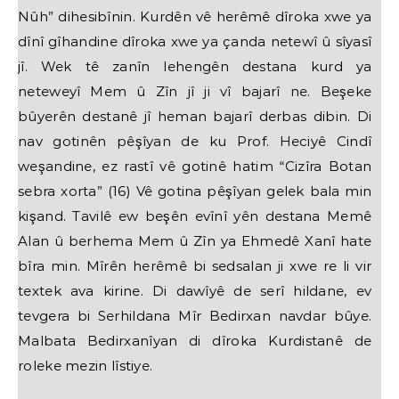
Nûh” dihesibînin. Kurdên vê herêmê dîroka xwe ya
dînî gîhandine dîroka xwe ya çanda netewî û sîyasî
jî. Wek tê zanîn lehengên destana kurd ya
neteweyî Mem û Zîn jî ji vî bajarî ne. Beşeke
bûyerên destanê jî heman bajarî derbas dibin. Di
nav gotinên pêşîyan de ku Prof. Heciyê Cindî
weşandine, ez rastî vê gotinê hatim “Cizîra Botan
sebra xorta” (16) Vê gotina pêşîyan gelek bala min
kişand. Tavilê ew beşên evînî yên destana Memê
Alan û berhema Mem û Zîn ya Ehmedê Xanî hate
bîra min. Mîrên herêmê bi sedsalan ji xwe re li vir
textek ava kirine. Di dawîyê de serî hildane, ev
tevgera bi Serhildana Mîr Bedirxan navdar bûye.
Malbata Bedirxanîyan di dîroka Kurdistanê de
roleke mezin lîstiye.