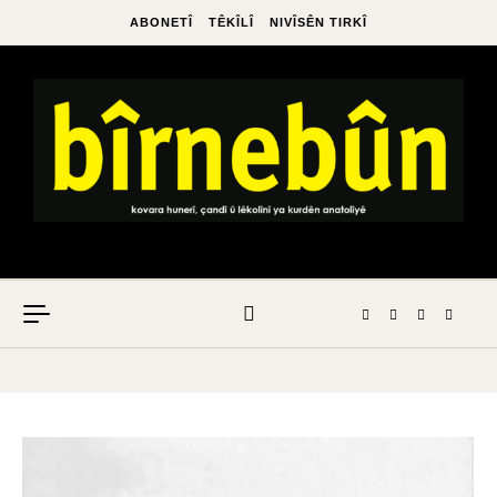
ABONETÎ
TÊKÎLÎ
NIVÎSÊN TIRKÎ