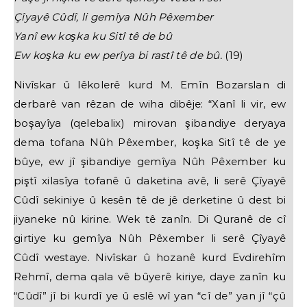
Çîyayê Cûdî, li gemîya Nûh Pêxember
Yanî ew koşka ku Sitî tê de bû
Ew koşka ku ew perîya bi rastî tê de bû.
(19)
Nivîskar û lêkolerê kurd M. Emîn Bozarslan di
derbarê van rêzan de wiha dibêje: “Xanî li vir, ew
boşayîya (qelebalix) mirovan şibandiye deryaya
dema tofana Nûh Pêxember, koşka Sitî tê de ye
bûye, ew jî şibandiye gemîya Nûh Pêxember ku
piştî xilasîya tofanê û daketina avê, li serê Çîyayê
Cûdî sekiniye û kesên tê de jê derketine û dest bi
jiyaneke nû kirine. Wek tê zanîn. Di Quranê de cî
girtiye ku gemîya Nûh Pêxember li serê Çîyayê
Cûdî westaye. Nivîskar û hozanê kurd Evdirehîm
Rehmî, dema qala vê bûyerê kiriye, daye zanîn ku
“Cûdî” jî bi kurdî ye û eslê wî yan “cî de” yan jî “çû