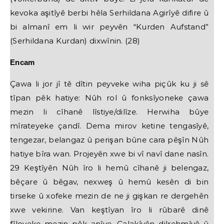
kevoka aşitîyê berbi hêla Serhildana Agirîyê difire û
bi almanî em li wir peyvên “Kurden Aufstand”
(Serhildana Kurdan) dixwînin. (28)
Encam
Çawa li jor jî tê dîtin peyveke wiha piçûk ku ji sê
tîpan pêk hatiye: Nûh rol û fonksîyoneke çawa
mezin li cîhanê lîstiye/dilîze. Herwiha bûye
mîrateyeke çandî. Dema mirov ketine tengasîyê,
tengezar, belangaz û perişan bûne cara pêşîn Nûh
hatiye bîra wan. Projeyên xwe bi vî navî dane nasîn.
29 Keştîyên Nûh îro li hemû cîhanê ji belengaz,
bêçare û bêgav, nexweş û hemû kesên di bin
tirseke û xofeke mezin de ne ji gişkan re dergehên
xwe vekirine. Van keştîyan îro li rûbarê dinê
fîloyeke mezin pêk anîye. Çalakîyên dilrehmîyê û