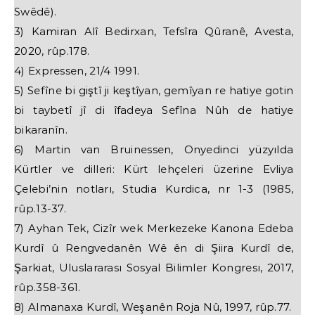
Swêdê).
3) Kamiran Alî Bedirxan, Tefsîra Qûranê, Avesta,
2020, rûp.178.
4) Expressen, 21/4 1991.
5) Sefîne bi giştî ji keştîyan, gemîyan re hatiye gotin
bi taybetî jî di îfadeya Sefîna Nûh de hatiye
bikaranîn.
6) Martin van Bruinessen, Onyedinci yüzyılda
Kürtler ve dilleri: Kürt lehçeleri üzerine Evliya
Çelebi’nin notları, Studia Kurdica, nr 1-3 (1985,
rûp.13-37.
7) Ayhan Tek, Cizîr wek Merkezeke Kanona Edeba
Kurdî û Rengvedanên Wê ên di Şiira Kurdî de,
Şarkiat, Uluslararası Sosyal Bilimler Kongresı, 2017,
rûp.358-361.
8) Almanaxa Kurdî, Weşanên Roja Nû, 1997, rûp.77.