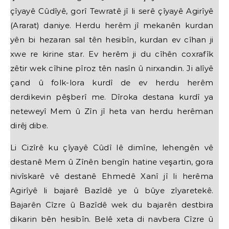
çîyayê Cûdîyê, gorî Tewratê jî li serê çîyayê Agirîyê
(Ararat) daniye. Herdu herêm jî mekanên kurdan
yên bi hezaran sal tên hesibîn, kurdan ev cîhan ji
xwe re kirine star. Ev herêm ji du cîhên coxrafîk
zêtir wek cîhine pîroz tên nasîn û nirxandin. Ji alîyê
çand û folk-lora kurdî de ev herdu herêm
derdikevin pêşberî me. Dîroka destana kurdî ya
neteweyî Mem û Zîn jî heta van herdu herêman
dirêj dibe.
Li Cizîrê ku çîyayê Cûdî lê dimîne, lehengên vê
destanê Mem û Zînên bengîn hatine veşartin, gora
nivîskarê vê destanê Ehmedê Xanî jî li herêma
Agirîyê li bajarê Bazîdê ye û bûye zîyaretekê.
Bajarên Cîzre û Bazîdê wek du bajarên destbira
dikarin bên hesibîn. Belê xeta di navbera Cîzre û