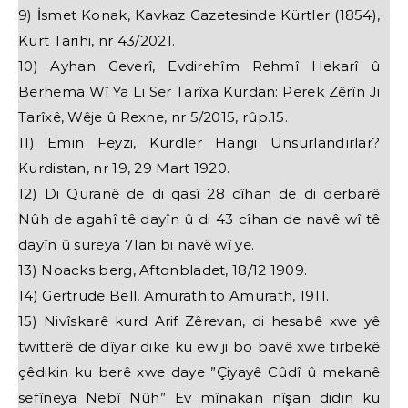
9) İsmet Konak, Kavkaz Gazetesinde Kürtler (1854),
Kürt Tarihi, nr 43/2021.
10) Ayhan Geverî, Evdirehîm Rehmî Hekarî û
Berhema Wî Ya Li Ser Tarîxa Kurdan: Perek Zêrîn Ji
Tarîxê, Wêje û Rexne, nr 5/2015, rûp.15.
11) Emin Feyzi, Kürdler Hangi Unsurlandırlar?
Kurdistan, nr 19, 29 Mart 1920.
12) Di Quranê de di qasî 28 cîhan de di derbarê
Nûh de agahî tê dayîn û di 43 cîhan de navê wî tê
dayîn û sureya 71an bi navê wî ye.
13) Noacks berg, Aftonbladet, 18/12 1909.
14) Gertrude Bell, Amurath to Amurath, 1911.
15) Nivîskarê kurd Arif Zêrevan, di hesabê xwe yê
twitterê de dîyar dike ku ew ji bo bavê xwe tirbekê
çêdikin ku berê xwe daye ”Çiyayê Cûdî û mekanê
sefîneya Nebî Nûh” Ev mînakan nîşan didin ku