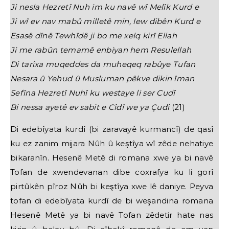
Ji nesla Hezretî Nuh im ku navê wî Melîk Kurd e
Ji wî ev nav mabû milletê min, lew dibên Kurd e
Esasê dînê Tewhîdê ji bo me xelq kirî Ellah
Ji me rabûn temamê enbiyan hem Resulellah
Di tarîxa muqeddes da muheqeq rabûye Tufan
Nesara û Yehud û Musluman pêkve dikin îman
Sefîna Hezretî Nuhî ku westaye li ser Cudî
Bi nessa ayetê ev sabit e Cîdî we ya Çudî
(21)
Di edebîyata kurdî (bi zaravayê kurmancî) de qasî
ku ez zanim mijara Nûh û keştîya wî zêde nehatiye
bikaranîn. Hesenê Metê di romana xwe ya bi navê
Tofan de xwendevanan dibe coxrafya ku li gorî
pirtûkên pîroz Nûh bi keştîya xwe lê daniye. Peyva
tofan di edebîyata kurdî de bi weşandina romana
Hesenê Metê ya bi navê Tofan zêdetir hate nas