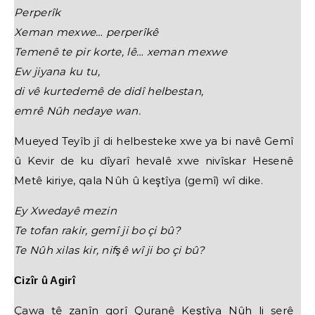
Perperîk
Xeman mexwe… perperîkê
Temenê te pir korte, lê… xeman mexwe
Ew jiyana ku tu,
di vê kurtedemê de didî helbestan,
emrê Nûh nedaye wan.
Mueyed Teyîb jî di helbesteke xwe ya bi navê Gemî
û Kevir de ku dîyarî hevalê xwe nivîskar Hesenê
Metê kiriye, qala Nûh û keştîya (gemî) wî dike.
Ey Xwedayê mezin
Te tofan rakir, gemî ji bo çi bû?
Te Nûh xilas kir, nifşê wî ji bo çi bû?
Cizîr û Agirî
Çawa tê zanîn gorî Quranê Keştîya Nûh li serê