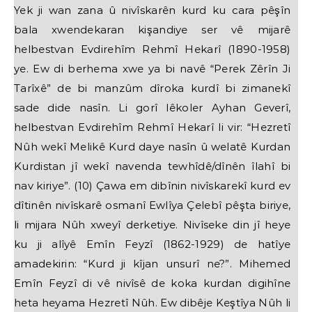
Yek ji wan zana û nivîskarên kurd ku cara pêşîn
bala xwendekaran kişandiye ser vê mijarê
helbestvan Evdirehîm Rehmî Hekarî (1890-1958)
ye. Ew di berhema xwe ya bi navê “Perek Zêrîn Ji
Tarîxê” de bi manzûm dîroka kurdî bi zimanekî
sade dide nasîn. Li gorî lêkoler Ayhan Geverî,
helbestvan Evdirehîm Rehmî Hekarî li vir: “Hezretî
Nûh wekî Melikê Kurd daye nasîn û welatê Kurdan
Kurdistan jî wekî navenda tewhîdê/dînên îlahî bi
nav kiriye”. (10) Çawa em dibînin nivîskarekî kurd ev
dîtinên nivîskarê osmanî Ewlîya Çelebî pêşta biriye,
li mijara Nûh xweyî derketiye. Nivîseke din jî heye
ku ji alîyê Emîn Feyzî (1862-1929) de hatîye
amadekirin: “Kurd ji kîjan unsurî ne?”. Mihemed
Emîn Feyzî di vê nivîsê de koka kurdan digihîne
heta heyama Hezretî Nûh. Ew dibêje Keştîya Nûh li