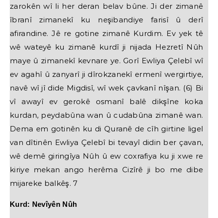
zarokên wî li her deran belav bûne. Ji der zimanê
îbranî zimanekî ku neşibandiye farisî û derî
afirandine. Jê re gotine zimanê Kurdim. Ev yek tê
wê wateyê ku zimanê kurdî ji nijada Hezretî Nûh
maye û zimanekî kevnare ye. Gorî Ewliya Çelebî wî
ev agahî û zanyarî ji dîrokzanekî ermenî wergirtiye,
navê wî jî dide Migdisî, wî wek çavkanî nîşan. (6) Bi
vî awayî ev gerokê osmanî balê dikşîne koka
kurdan, peydabûna wan û cudabûna zimanê wan.
Dema em gotinên ku di Quranê de cîh girtine ligel
van dîtinên Ewliya Çelebî bi tevayî didin ber çavan,
wê demê giringîya Nûh û ew coxrafiya ku ji xwe re
kiriye mekan ango herêma Cizîrê ji bo me dibe
mijareke balkêş. 7
Kurd: Nevîyên Nûh