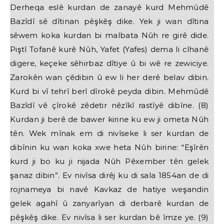
Derheqa eslê kurdan de zanayê kurd Mehmûdê
Bazîdî sê dîtinan pêşkêş dike. Yek ji wan dîtina
sêwem koka kurdan bi malbata Nûh re girê dide.
Piştî Tofanê kurê Nûh, Yafet (Yafes) dema li cîhanê
digere, keçeke sêhirbaz dîtiye û bi wê re zewiciye.
Zarokên wan çêdibin û ew li her derê belav dibin.
Kurd bi vî tehrî berî dîrokê peyda dibin. Mehmûdê
Bazîdî vê çîrokê zêdetir nêzîkî rastîyê dibîne. (8)
Kurdan ji berê de bawer kirine ku ew ji ometa Nûh
tên. Wek mînak em di nivîseke li ser kurdan de
dibînin ku wan koka xwe heta Nûh birine: “Eşîrên
kurd ji bo ku ji nijada Nûh Pêxember tên gelek
şanaz dibin”. Ev nivîsa dirêj ku di sala 1854an de di
rojnameya bi navê Kavkaz de hatiye weşandin
gelek agahî û zanyarîyan di derbarê kurdan de
pêşkêş dike. Ev nivîsa li ser kurdan bê îmze ye. (9)