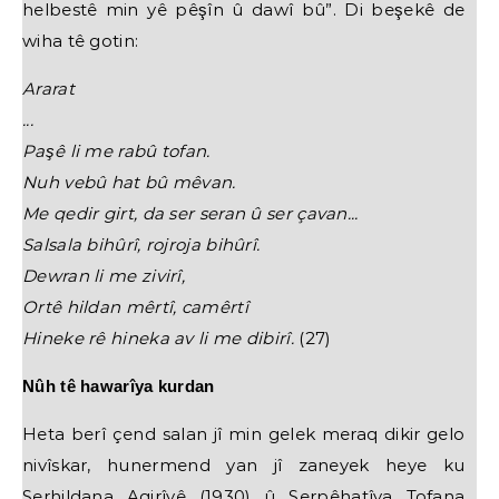
helbestê min yê pêşîn û dawî bû”. Di beşekê de
wiha tê gotin:
Ararat
...
Paşê li me rabû tofan.
Nuh vebû hat bû mêvan.
Me qedir girt, da ser seran û ser çavan...
Salsala bihûrî, rojroja bihûrî.
Dewran li me zivirî,
Ortê hildan mêrtî, camêrtî
Hineke rê hineka av li me dibirî.
(27)
Nûh tê hawarîya kurdan
Heta berî çend salan jî min gelek meraq dikir gelo
nivîskar, hunermend yan jî zaneyek heye ku
Serhildana Agirîyê (1930) û Serpêhatîya Tofana