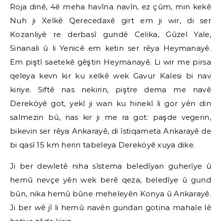
Roja dinê, 4ê meha havîna navîn, ez çûm, min kekê
Nuh ji Xelkê Qerecedaxê girt em ji wir, di ser
Kozanliyê re derbasî gundê Celika, Gûzel Yale,
Sinanali û li Yenicê em ketin ser rêya Heymanayê.
Em piştî saetekê gêştin Heymanayê. Li wir me pirsa
qeleya kevn kir ku xelkê wek Gavur Kalesi bi nav
kiriye. Siftê nas nekirin, piştre dema me navê
Dereköyê got, yekî ji wan ku hinekî li gor yên din
salmezin bû, nas kir ji me ra got: paşde vegerin,
bikevin ser rêya Ankarayê, di îstiqameta Ankarayê de
bi qasî 15 km herin tabeleya Dereköyê xuya dike.
Ji ber dewletê niha sîstema beledîyan guherîye û
hemû nevçe yên wek berê qeza, beledîye û gund
bûn, nika hemû bûne meheleyên Konya û Ankarayê.
Ji ber wê jî li hemû navên gundan gotina mahale lê