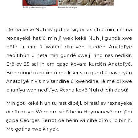
Dema kekê Nuh ev gotina kir, bi rastî bo min jî mîna
rexneyekê hat û min jî wek kekê Nuh ji gundê xwe
bêtir ti cîh û warên din yên kurdên Anatolîyê
nedîtibûn û heta min gundê xwe jî rind nas nedikir.
Erê ev 25 sal in em qaşo kovara kurdên Anatolîyê,
Bîrnebûnê derdixin û me li ser van gund û navçeyên
Anatolîyê nivîs nivîsandine û xwendine, lê me bi xwe
piranîya wan nedîtîye. Rexna kekê Nuh di cîh dabû!
Min got: kekê Nuh tu rast dibêjî, bi rastî ev rexneyeka
di cîh de ye. Were em sibê herin Heymaneyê, em jî di
şopa Georges Perrot de herin wî cîhê dîrokî bibînin.
Me gotina xwe kir yek.