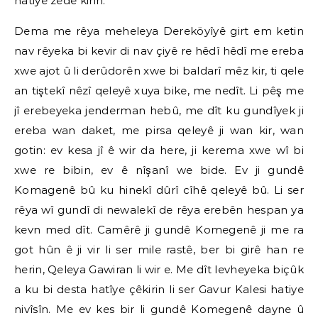
hatiye zêde kirin.
Dema me rêya meheleya Dereköyîyê girt em ketin
nav rêyeka bi kevir di nav çiyê re hêdî hêdî me ereba
xwe ajot û li derûdorên xwe bi baldarî mêz kir, ti qele
an tiştekî nêzî qeleyê xuya bike, me nedît. Li pêş me
jî erebeyeka jenderman hebû, me dît ku gundîyek ji
ereba wan daket, me pirsa qeleyê ji wan kir, wan
gotin: ev kesa jî ê wir da here, ji kerema xwe wî bi
xwe re bibin, ev ê nîşanî we bide. Ev ji gundê
Komagenê bû ku hinekî dûrî cîhê qeleyê bû. Li ser
rêya wî gundî di newalekî de rêya erebên hespan ya
kevn med dît. Camêrê ji gundê Komegenê ji me ra
got hûn ê ji vir li ser mile rastê, ber bi girê han re
herin, Qeleya Gawiran li wir e. Me dît levheyeka biçûk
a ku bi desta hatîye çêkirin li ser Gavur Kalesi hatiye
nivîsîn. Me ev kes bir li gundê Komegenê dayne û