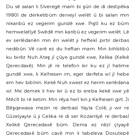
Du sê salan li Sîveregê mam bi şûn de di destpêka
1980î de derketibûm derveyî welêt û bi salan min
nikaribû ez vegerim gundê xwe. Piştî ku ez bûm
hemwelatîyê Swêdê min karibû ez vegerim welêt. Lê
ev serlêdanên min ên welêt ji heftekî pirtir derbas
nedibûn. Vê carê ez du heftan mam. Min bihîstibû
ku birêz Nuh Ateş jî çûye gundê xwe, Xelika (Xelkê
Qerecdaxê). Min jê re telefon kir ku ez jî hatime
gundê xwe, li Kelhesen im, eger derfeta wî jî hebe
em hev bibînin. Kekê Nuh xwest ez herim serlêdana
wî. Me demek li hev kir û ez bi ereba kekê xwe yê
Mêcît bi rê ketim. Min rêya herî kin ji Kelhesen girt. Ji
Bêşqewaxa mezin re derbasî Yayla Colê, ji wir re
Gûzelyayle û ji Celika re di ser Kozanliyê re derbasî
Xelikê Qerecedaxê bûm. Dema ez nêzî çîyayê
Qerecedaxê bûm çavê min li tabeleya Doxutepê