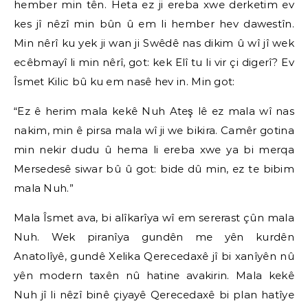
hember min tên. Heta ez ji ereba xwe derketim ev
kes jî nêzî min bûn û em li hember hev dawestîn.
Min nêrî ku yek ji wan ji Swêdê nas dikim û wî jî wek
ecêbmayî li min nêrî, got: kek Elî tu li vir çi digerî? Ev
Îsmet Kilic bû ku em nasê hev in. Min got:
“Ez ê herim mala kekê Nuh Ateş lê ez mala wî nas
nakim, min ê pirsa mala wî ji we bikira. Camêr gotina
min nekir dudu û hema li ereba xwe ya bi merqa
Mersedesê siwar bû û got: bide dû min, ez te bibim
mala Nuh.”
Mala Îsmet ava, bi alîkarîya wî em sererast çûn mala
Nuh. Wek piranîya gundên me yên kurdên
Anatolîyê, gundê Xelika Qerecedaxê jî bi xanîyên nû
yên modern taxên nû hatine avakirin. Mala kekê
Nuh jî li nêzî binê çiyayê Qerecedaxê bi plan hatîye