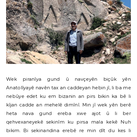
Wek piranîya gund û navçeyên biçûk yên
Anatolîyayê navên tax an caddeyan hebin jî, li ba me
nebûye edet ku em bizanin an pirs bikin ka bê li
kîjan cadde an mehelê dimînî. Min jî wek yên berê
heta nava gund ereba xwe ajot û li ber
qehvexaneyekê sekinîm ku pirsa mala kekê Nuh
bikim. Bi sekinandina erebê re min dît du kes li