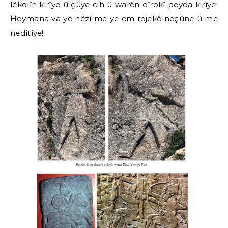
lêkolîn kirîye û çûye cih û warên dîrokî peyda kirîye!
Heymana va ye nêzî me ye em rojekê neçûne û me
nedîtîye!