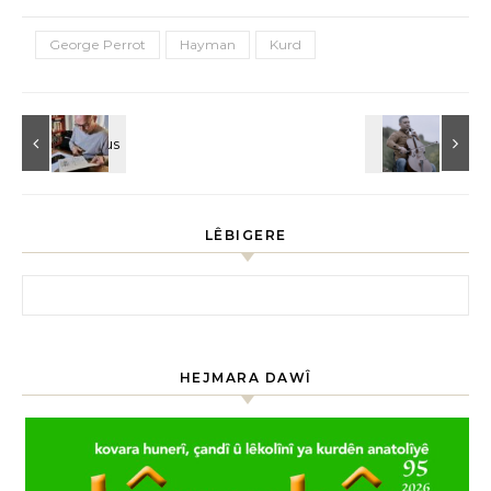
George Perrot
Hayman
Kurd
LÊBIGERE
HEJMARA DAWÎ