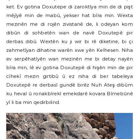
ket. Ev gotina Doxutepe di zaroktîya min de di pişt
mêjîyê min de mabû, yekser hat bîra min. Wexta
mezinên me di rojên zivistanê de, li odeyan kom
dibûn di sohbetên wan de navê Doxutepê pir
derbas dibû. Wextên ku ji wir bi rê diketine, bi çi
zahmetîyan dihatine warên xwe yên Kelhesen. Niha
ev serpêhatîyên wan mezinên me bi detay nayên
bîra min, lê ev gotina Doxutepê di hişên min de pir
cîhekî mezin girtibû û ez niha di ber tabeleya
Doxutepê re derbasî gundê birêz Nuh Ateş dibûm
ku heval û ronakbîrekî emekdarê kovara Bîrnebûnê
yî li ba min qedirbilind.