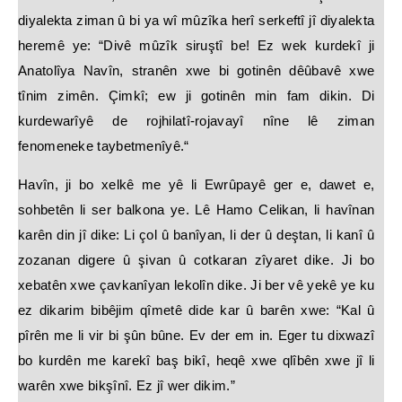
diyalekta ziman û bi ya wî mûzîka herî serkeftî jî diyalekta
heremê ye: “Divê mûzîk siruştî be! Ez wek kurdekî ji
Anatolîya Navîn, stranên xwe bi gotinên dêûbavê xwe
tînim zimên. Çimkî; ew ji gotinên min fam dikin. Di
kurdewarîyê de rojhilatî-rojavayî nîne lê ziman
fenomeneke taybetmenîyê.“
Havîn, ji bo xelkê me yê li Ewrûpayê ger e, dawet e,
sohbetên li ser balkona ye. Lê Hamo Celikan, li havînan
karên din jî dike: Li çol û banîyan, li der û deştan, li kanî û
zozanan digere û şivan û cotkaran zîyaret dike. Ji bo
xebatên xwe çavkanîyan lekolîn dike. Ji ber vê yekê ye ku
ez dikarim bibêjim qîmetê dide kar û barên xwe: “Kal û
pîrên me li vir bi şûn bûne. Ev der em in. Eger tu dixwazî
bo kurdên me karekî baş bikî, heqê xwe qlîbên xwe jî li
warên xwe bikşînî. Ez jî wer dikim.”