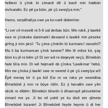
helbest û çîrok bi zimanê dê û bavê min hatibûn
nivîsandin. Ez pê şa bûm, pir çû xweşîya min.”
Hamo, serpêhatîya xwe ya ko-varê didomîne:
“Li ser vê meselê re 5-6 sal derbas bûn. Min rokê, ji lawikê
xwe re çîrokeke danimarkî dixwand û lawikê min pirseke
girîng ji min pirsî: ‘Tu çima çîrokên bi kurmancî naxwînî?
Ma li ba kurmancan çîrok tunene? Min lê mêze kir, şaş
bûm ku jê re bêm çi! Di ser wê re deqeyek neçû, Bîrnebûn
hate bîra min. Di wê hejmarê de çîroka ‘Lawikmar’ hebû.
Min ew çîroka ji lawikî xwe re xwend û pir çû xweşîya wî!
Êpê meraq kir û şa bû! Ew ro va roka ye xwendina
Bîrnebûnê ji min re bûye rûtîn. Ez ji hevalên xwe yên
nêzik re dibêm: Bîrnebûn bîranîn û dînamoyê pêsvebirine
zimanî me ye. Ji bo vê yekê ye ku divê em qîmeta
Bîrnebûnê bizanin! Ji Bîrnebûnê feyde heynin û di her