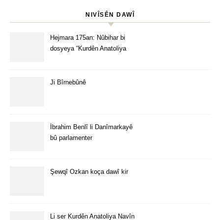
NIVÎSÊN DAWÎ
Hejmara 175an: Nûbihar bi
dosyeya “Kurdên Anatoliya
Navîn” derket
Ji Bîrnebûnê
İbrahim Benlî li Danîmarkayê
bû parlamenter
Şewqî Ozkan koça dawî kir
Li ser Kurdên Anatoliya Navîn