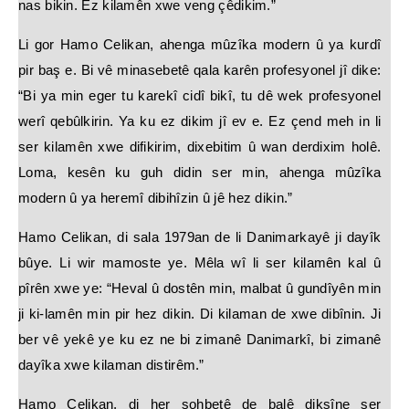
nas bikin. Ez kilamên xwe veng çêdikim.”
Li gor Hamo Celikan, ahenga mûzîka modern û ya kurdî
pir baş e. Bi vê minasebetê qala karên profesyonel jî dike:
“Bi ya min eger tu karekî cidî bikî, tu dê wek profesyonel
werî qebûlkirin. Ya ku ez dikim jî ev e. Ez çend meh in li
ser kilamên xwe difikirim, dixebitim û wan derdixim holê.
Loma, kesên ku guh didin ser min, ahenga mûzîka
modern û ya heremî dibihîzin û jê hez dikin.”
Hamo Celikan, di sala 1979an de li Danimarkayê ji dayîk
bûye. Li wir mamoste ye. Mêla wî li ser kilamên kal û
pîrên xwe ye: “Heval û dostên min, malbat û gundîyên min
ji ki-lamên min pir hez dikin. Di kilaman de xwe dibînin. Ji
ber vê yekê ye ku ez ne bi zimanê Danimarkî, bi zimanê
dayîka xwe kilaman distirêm.”
Hamo Celikan, di her sohbetê de balê dikşîne ser