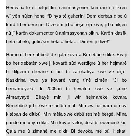
Her wiha li ser belgefîlm û anîmasyonên kurmancî jî fikrên
wî yên nûjen hene: “Dinya tê guherîn! Dem derbas dibe û
kurd li her derê ne. Divê em ji bo pêşeroja xwe, ji bo nifşên
nû jî karên dokumenter û anîmasyonan bikin. Karên klasîk
heta cîhekî, gotin/şor heta cîhekî… Dîmen jî divê!”
Hamo di her sohbetê de qala kovara Bîrnebûnê dike. Ew ji
bo her xebatên xwe ji kovarê sûd werdigre û her hejmarê
bi dilgermî dixwîne û ber bi zarokatîya xwe ve diçe.
Naskirina xwe ya kovarê veng tînê zimên: “Ji bo
bernameyekê, li 2005an bi hevalên xwe ve çûne
Almanyayê. Birayê min, ji wir hejmareke kovara
Bîrnebûnê jî bi xwe re anîbû mal. Min ew hejmara di nav
kitêban de dîtibû. Min mêla xwe dabû resimê bergê. Mîna
gundê me xuya dikir. Min kovar vekir, dest bi xwendinê kir.
Qala me û zimanê me dikir. Bi devoka me bû. Hekat,