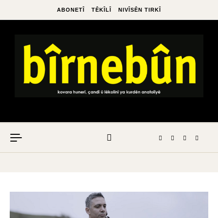
ABONETÎ
TÊKÎLÎ
NIVÎSÊN TIRKÎ