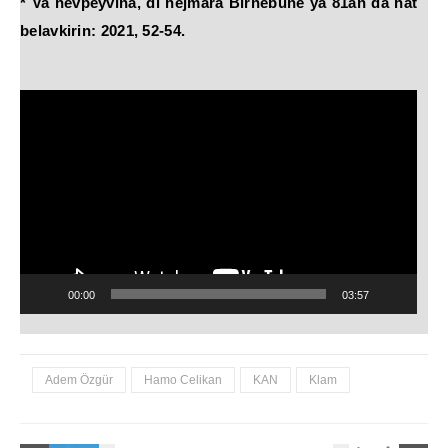
* Va hevpeyvîna, di hejmara Bîrnebûnê ya 81an da hat
belavkirin: 2021, 52-54.
Video
Player
00:00
03:57
Adem Özgür
Hamo Celikan
KAN
Klam