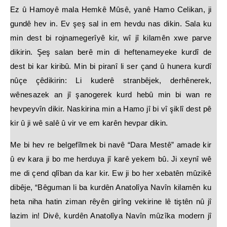
Ez û Hamoyê mala Hemkê Mûsê, yanê Hamo Celikan, ji
gundê hev in. Ev şeş sal in em hevdu nas dikin. Sala ku
min dest bi rojnamegerîyê kir, wî jî kilamên xwe parve
dikirin. Şeş salan berê min di heftenameyeke kurdî de
dest bi kar kiribû. Min bi piranî li ser çand û hunera kurdî
nûçe çêdikirin: Li kuderê stranbêjek, derhênerek,
wênesazek an jî şanogerek kurd hebû min bi wan re
hevpeyvîn dikir. Naskirina min a Hamo jî bi vî şiklî dest pê
kir û ji wê salê û vir ve em karên hevpar dikin.
Me bi hev re belgefîlmek bi navê “Dara Mestê” amade kir
û ev kara ji bo me herduya jî karê yekem bû. Ji xeynî wê
me di çend qlîban da kar kir. Ew ji bo her xebatên mûzikê
dibêje, “Bêguman li ba kurdên Anatolîya Navîn kilamên ku
heta niha hatin ziman rêyên girîng vekirine lê tiştên nû jî
lazim in! Divê, kurdên Anatolîya Navîn mûzîka modern jî