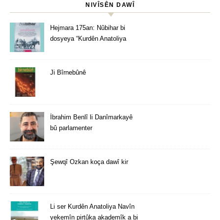
NIVÎSÊN DAWÎ
Hejmara 175an: Nûbihar bi
dosyeya “Kurdên Anatoliya
Navîn” derket
Ji Bîrnebûnê
İbrahim Benlî li Danîmarkayê
bû parlamenter
Şewqî Ozkan koça dawî kir
Li ser Kurdên Anatoliya Navîn
yekemîn pirtûka akademîk a bi