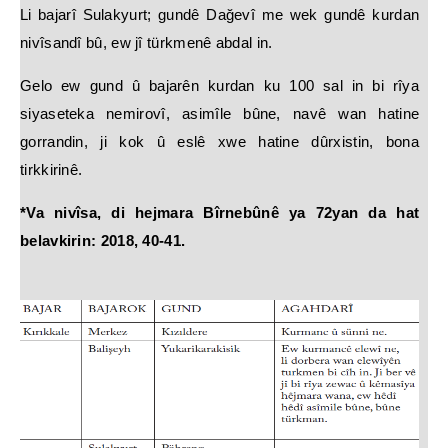
Li bajarî Sulakyurt; gundê Dağevî me wek gundê kurdan
nivîsandî bû, ew jî türkmenê abdal in.
Gelo ew gund û bajarên kurdan ku 100 sal in bi rîya
siyaseteka nemirovî, asimîle bûne, navê wan hatine
gorrandin, ji kok û eslê xwe hatine dûrxistin, bona
tirkkirinê.
*Va nivîsa, di hejmara Bîrnebûnê ya 72yan da hat
belavkirin: 2018, 40-41.