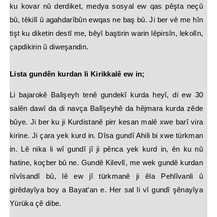
ku kovar nû derdiket, medya sosyal ew qas pêşta neçû
bû, têkilî û agahdarîbûn ewqas ne baş bû. Ji ber vê me hîn
tişt ku diketin destî me, bêyî baştirin warin lêpirsîn, lekolîn,
çapdikirin û diweşandin.
Lista gundên kurdan li Kirikkalê ew in;
Li bajarokê Balişeyh tenê gundekî kurda heyî, di ew 30
salên dawî da di navça Balîşeyhê da hêjmara kurda zêde
bûye. Ji ber ku ji Kurdistanê pirr kesan malê xwe barî vira
kirine. Ji çara yek kurd in. Dîsa gundî Ahili bi xwe türkman
in. Lê nika li wî gundî jî ji pênca yek kurd in, ên ku nû
hatine, koçber bû ne. Gundê Kilevlî, me wek gundê kurdan
nîvîsandî bû, lê ew jî türkmanê ji êla Pehlîvanli û
girêdayîya boy a Bayat‘an e. Her sal li vî gundî şênayîya
Yürüka çê dibe.