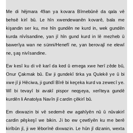
Me di hêjmara 49an ya kovara Bîrnebûnê da qala vê
behsê kirî bû. Le hîn xwendewanên kovarê, bala me
kişandin ser ku, me hîn gundên ne kurd in, wek gundên
kurda nîvîsandine, yan jî hîn gund kurd in lê mezheb û
bawerîya wan ne sünni/Henefî ne, yan berovajî ne elewî
ne, şaş nivîsandine.
Ew kesî ku di vê karî da ked û emega xwe herî zêde bû,
Onur Çakmak bû. Ew ji gundekî tirka ya Qulekê ye û bi
xwe jî ji Hêciwa, ji gundî Bîrê bi keçeka kurd va zewecî ye.
Wî bi tevayî bi avakî pispor neqşeya, xerîteya gundê
kurdên li Anatolya Navîn jî cardin çêkirî bû.
Em dixwazin bi vê sedemê ew agahîyên nû û nûvakirî
cardin pêşkeşî we bikin. Ji bo ew çewtîyên ku me berê
kirîbûn jî, ji we lêborînê dixwazin. Le hûn jî dizanin, wexta