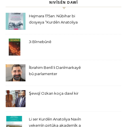
NIVÎSÊN DAWÎ
Hejmara 175an: Nûbihar bi
dosyeya “Kurdên Anatoliya
Navîn” derket
Ji Bîrnebûnê
İbrahim Benlî li Danîmarkayê
bû parlamenter
Şewqî Ozkan koça dawî kir
Li ser Kurdên Anatoliya Navîn
yekemîn pirtûka akademîk a