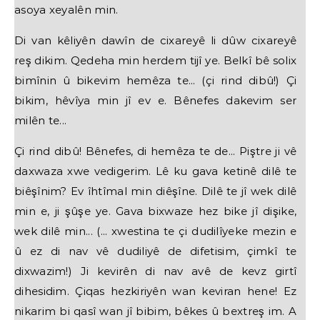
asoya xeyalên min.
Di van kêliyên dawîn de cixareyê li dûw cixareyê
reş dikim. Qedeha min herdem tijî ye. Belkî bê solix
bimînin û bikevim hemêza te... (çi rind dibû!) Çi
bikim, hêvîya min jî ev e. Bênefes dakevim ser
milên te...
Çi rind dibû! Bênefes, di hemêza te de... Piştre ji vê
daxwaza xwe vedigerim. Lê ku gava ketinê dilê te
biêşînim? Ev îhtîmal min diêşîne. Dilê te jî wek dilê
min e, ji şûşe ye. Gava bixwaze hez bike jî dişike,
wek dilê min... (... xwestina te çi dudilîyeke mezin e
û ez di nav vê dudiliyê de difetisim, çimkî te
dixwazim!) Ji kevirên di nav avê de kevz girtî
dihesidim. Çiqas hezkiriyên wan keviran hene! Ez
nikarim bi qasî wan jî bibim, bêkes û bextreş im. A