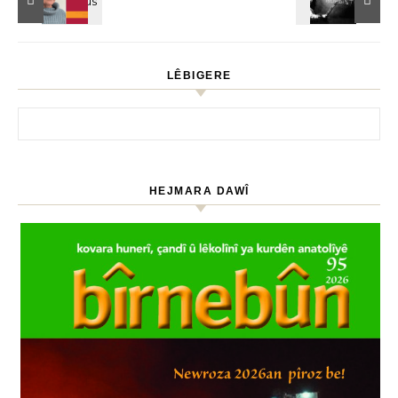
LÊBIGERE
HEJMARA DAWÎ