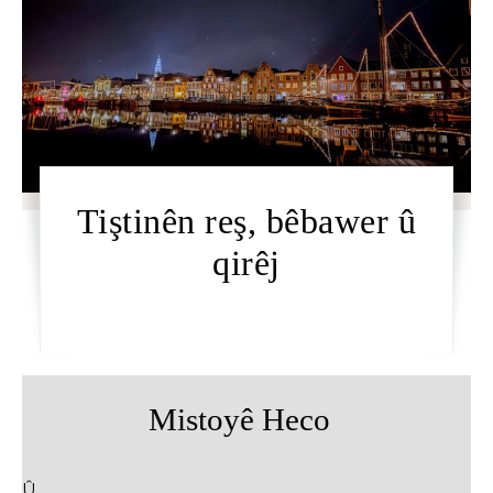
Tiştinên reş, bêbawer û
qirêj
Mistoyê Heco
Û