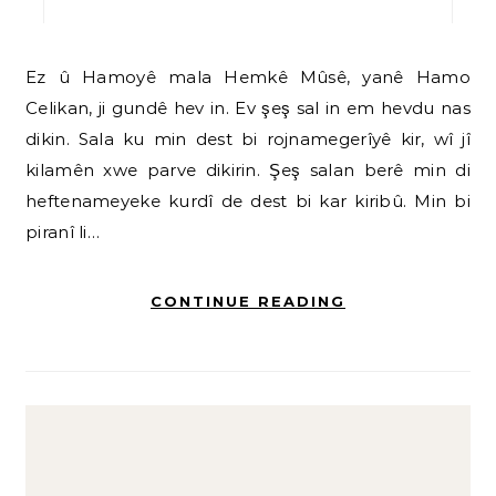
Ez û Hamoyê mala Hemkê Mûsê, yanê Hamo
Celikan, ji gundê hev in. Ev şeş sal in em hevdu nas
dikin. Sala ku min dest bi rojnamegerîyê kir, wî jî
kilamên xwe parve dikirin. Şeş salan berê min di
heftenameyeke kurdî de dest bi kar kiribû. Min bi
piranî li…
CONTINUE READING