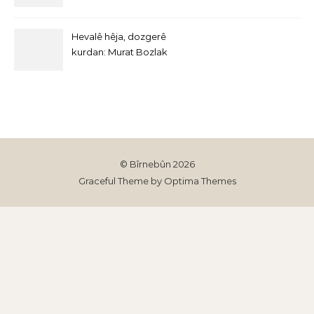
Hevalê hêja, dozgerê
kurdan: Murat Bozlak
© Bîrnebûn 2026
Graceful Theme by
Optima Themes