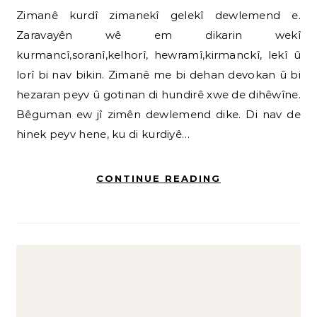
Zimanê kurdî zimanekî gelekî dewlemend e.
Zaravayên wê em dikarin wekî
kurmancî,soranî,kelhorî, hewramî,kirmanckî, lekî û
lorî bi nav bikin. Zimanê me bi dehan devokan û bi
hezaran peyv û gotinan di hundirê xwe de dihêwîne.
Bêguman ew jî zimên dewlemend dike. Di nav de
hinek peyv hene, ku di kurdiyê…
CONTINUE READING