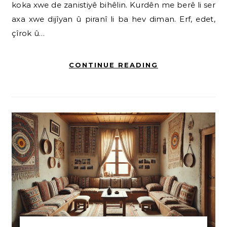
koka xwe de zanistiyê bihêlin. Kurdên me berê li ser
axa xwe dijîyan û piranî li ba hev diman. Erf, edet,
çîrok û…
CONTINUE READING