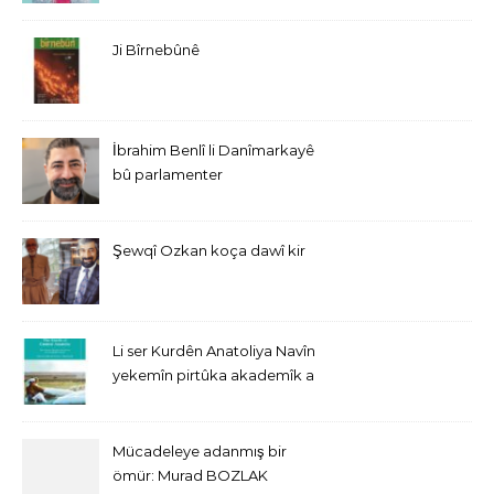
Ji Bîrnebûnê
İbrahim Benlî li Danîmarkayê
bû parlamenter
Şewqî Ozkan koça dawî kir
Li ser Kurdên Anatoliya Navîn
yekemîn pirtûka akademîk a
bi Îngîlîzî derket
Mücadeleye adanmış bir
ömür: Murad BOZLAK