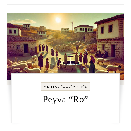
-
MEHTAB ÎDELÎ
NIVÎS
Peyva “Ro”