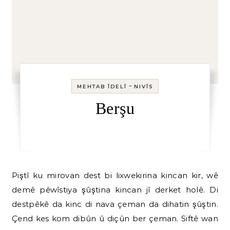
-
MEHTAB ÎDELÎ
NIVÎS
Berşu
Piştî ku mirovan dest bi lixwekirina kincan kir, wê
demê pêwîstiya şûştina kincan jî derket holê. Di
destpêkê da kinc di nava çeman da dihatin şûştin.
Çend kes kom dibûn û diçûn ber çeman. Siftê wan