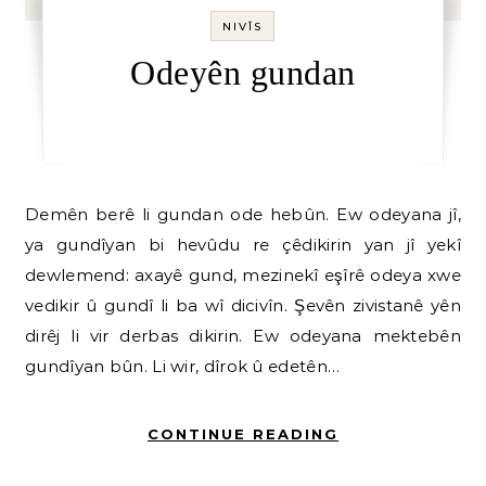
NIVÎS
Odeyên gundan
Demên berê li gundan ode hebûn. Ew odeyana jî,
ya gundîyan bi hevûdu re çêdikirin yan jî yekî
dewlemend: axayê gund, mezinekî eşîrê odeya xwe
vedikir û gundî li ba wî dicivîn. Şevên zivistanê yên
dirêj li vir derbas dikirin. Ew odeyana mektebên
gundîyan bûn. Li wir, dîrok û edetên…
CONTINUE READING