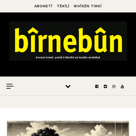
ABONETÎ
TÊKÎLÎ
NIVÎSÊN TIRKÎ