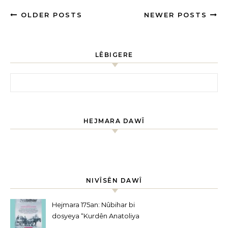
OLDER POSTS
NEWER POSTS
LÊBIGERE
HEJMARA DAWÎ
NIVÎSÊN DAWÎ
Hejmara 175an: Nûbihar bi
dosyeya “Kurdên Anatoliya
Navîn” derket