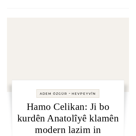
-
ADEM ÖZGÜR
HEVPEYVÎN
Hamo Celikan: Ji bo
kurdên Anatolîyê klamên
modern lazim in