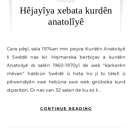
Hêjayîya xebata kurdên
anatolîyê
Cara pêşî, sala 1974an min peyva Kurdên Anatoliyê
li Swêdê nas kir. Hejmareka berbiçav a kurdên
Anatoliyê di salên 1960-1970yî de wek “karkerên
mêvan” hatibûn Swêdê û heta îro jî bi têkilî û
pêwendiyên xwe hebûna xwe wek girûbeka kurd
diparêzin. Di nav van 32 salan de ku ez li…
CONTINUE READING