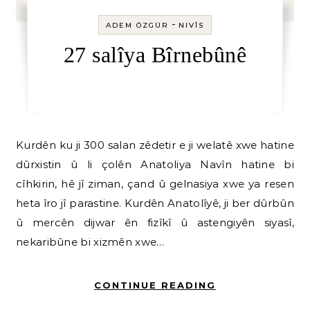
-
ADEM ÖZGÜR
NIVÎS
27 salîya Bîrnebûnê
Kurdên ku ji 300 salan zêdetir e ji welatê xwe hatine
dûrxistin û li çolên Anatoliya Navîn hatine bi
cîhkirin, hê jî ziman, çand û gelnasiya xwe ya resen
heta îro jî parastine. Kurdên Anatolîyê, ji ber dûrbûn
û mercên dijwar ên fizîkî û astengiyên siyasî,
nekaribûne bi xizmên xwe…
CONTINUE READING