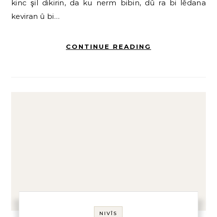
kinc şil dikirin, da ku nerm bibin, dû ra bi lêdana
keviran û bi…
CONTINUE READING
NIVÎS