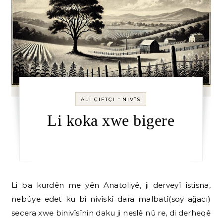
-
ALI ÇIFTÇI
NIVÎS
Li koka xwe bigere
Li ba kurdên me yên Anatoliyê, ji derveyî îstisna,
nebûye edet ku bi nivîskî dara malbatî(soy ağacı)
secera xwe binivîsînin daku ji neslê nû re, di derheqê