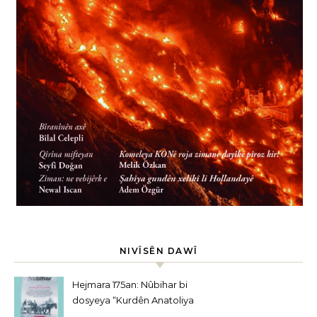
NIVÎSÊN DAWÎ
Hejmara 175an: Nûbihar bi
dosyeya “Kurdên Anatoliya
Navîn” derket