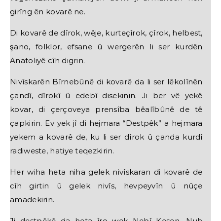
girîng ên kovarê ne.
Di kovarê de dîrok, wêje, kurteçîrok, çîrok, helbest,
şano, folklor, efsane û wergerên li ser kurdên
Anatoliyê cîh digrin.
Nivîskarên Bîrnebûnê di kovarê da li ser lêkolînên
çandî, dîrokî û edebî disekinin. Ji ber vê yekê
kovar, di çerçoveya prensîba bêalîbûnê de tê
çapkirin. Ev yek jî di hejmara “Destpêk” a hejmara
yekem a kovarê de, ku li ser dîrok û çanda kurdî
radiweste, hatiye teqezkirin.
Her wiha heta niha gelek nivîskaran di kovarê de
cîh girtin û gelek nivîs, hevpeyvîn û nûçe
amadekirin.
Ji destpêkê da heta îro wek Nebî Kesen, Nuh