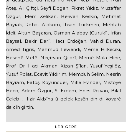
Ateş, Ali Çiftçi, Seyfi Dogan, Fikret Yıldız, Muzaffer
Özgür, Mem Xelikan, Berivan Keskin, Mehmet
Bayrak, Rohat Alakom, İhsan Türkmen, Mehtab
İdeli, Altun Başaran, Osman Alabay (Curukî), İrfan
Baysal, Bekir Darî, Hacı Erdoğan, Vahid Duran,
Amed Tigris, Mahmud Lewendi, Memê Hilkecikî,
Hesenê Metê, Neçîrvan Qilorî, Memê Mala Hine,
Prof. Dr. Haci Akman, Xizan Şîlan, Yusuf Yeşilöz,
Yusuf Polat, Ecevit Yıldırım, Memduh Selim, Nesrîn
Bayram, Fatoş Koyuncuer, Mille Evindar, Mistoyê
Heco, Adem Özgür, S. Erdem, Enes Rojvan, Bilal
Celebli, Hizir Akbîna û gelek kesên din di kovarê
da cîh girtin.
LÊBIGERE