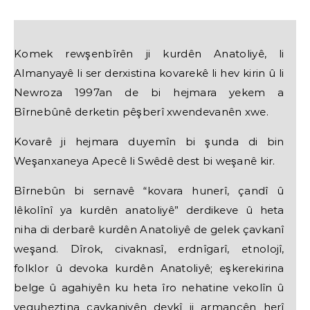
Komek rewşenbîrên ji kurdên Anatoliyê, li
Almanyayê li ser derxistina kovarekê li hev kirin û li
Newroza 1997an de bi hejmara yekem a
Bîrnebûnê derketin pêşberî xwendevanên xwe.
Kovarê ji hejmara duyemîn bi şunda di bin
Weşanxaneya Apecê li Swêdê dest bi weşanê kir.
Bîrnebûn bi sernavê “kovara hunerî, çandî û
lêkolînî ya kurdên anatoliyê” derdikeve û heta
niha di derbarê kurdên Anatoliyê de gelek çavkanî
weşand. Dîrok, civaknasî, erdnîgarî, etnolojî,
folklor û devoka kurdên Anatoliyê; eşkerekirina
belge û agahiyên ku heta îro nehatine vekolîn û
veguheztina çavkaniyên devkî ji armancên herî