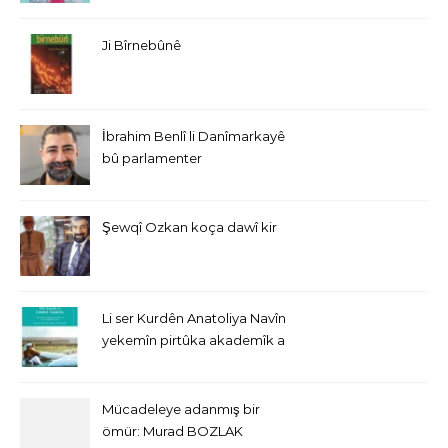
Ji Bîrnebûnê
İbrahim Benlî li Danîmarkayê
bû parlamenter
Şewqî Ozkan koça dawî kir
Li ser Kurdên Anatoliya Navîn
yekemîn pirtûka akademîk a
bi Îngîlîzî derket
Mücadeleye adanmış bir
ömür: Murad BOZLAK