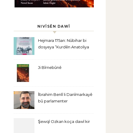
NIVÎSÊN DAWÎ
Hejmara 175an: Nûbihar bi
dosyeya “Kurdên Anatoliya
Navîn” derket
Ji Bîrnebûnê
İbrahim Benlî li Danîmarkayê
bû parlamenter
Şewqî Ozkan koça dawî kir