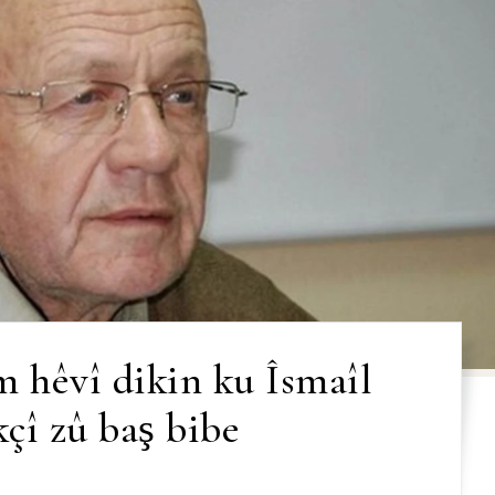
 hêvî dikin ku Îsmaîl
kçî zû baş bibe