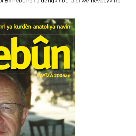
bi Bîrnebûnê re dengkiribû û di wê hevpeyvînê