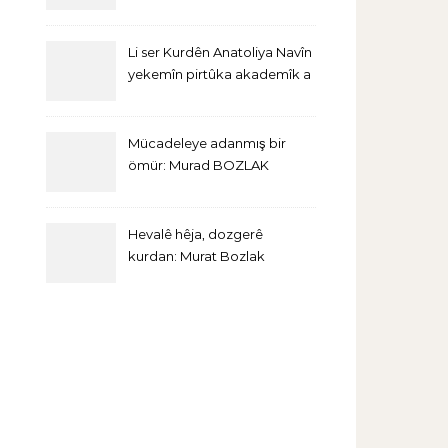
Li ser Kurdên Anatoliya Navîn
yekemîn pirtûka akademîk a
bi Îngîlîzî derket
Mücadeleye adanmış bir
ömür: Murad BOZLAK
Hevalê hêja, dozgerê
kurdan: Murat Bozlak