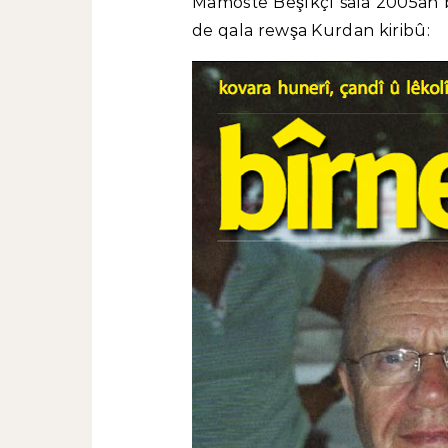
Mamoste Beşîkçî sala 2005an 
de qala rewşa Kurdan kiribû: