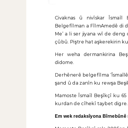
Civaknas û nivîskar Îsmaîl Beşîkçî di 27ê Îlonê de li 9emîn Festîvala
Belgefîlman a FîlmAmedê di de
Me’ a li ser jiyana wî de deng 
çûbû. Piştre hat aşkerekirin ku 
Her weha dermankirina Beş
didome.
Derhênerê belgefîlma ‘Îsmaîlê M
şand û da zanîn ku rewşa Beşik
Mamoste Îsmaîl Beşîkçî ku 65 s
kurdan de cîhekî taybet digre.
Em wek redaksîyona Bîrnebûnê şî