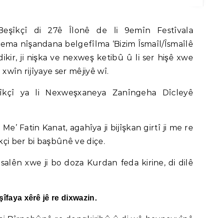
ma nîşandana belgefîlma ‘Bizim Îsmaîl/Îsmaîlê
dikir, ji nişka ve nexweş ketibû û li ser hişê xwe
xwîn rijîyaye ser mêjiyê wî.
îkçî ya li Nexweşxaneya Zanîngeha Dîcleyê
e’ Fatin Kanat, agahîya ji bijîşkan girtî ji me re
çi ber bi başbûnê ve diçe.
alên xwe ji bo doza Kurdan feda kirine, di dilê
faya xêrê jê re dixwazin.