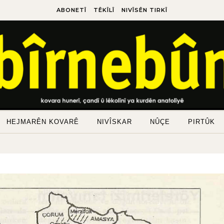
ABONETÎ
TÊKÎLÎ
NIVÎSÊN TIRKÎ
HEJMARÊN KOVARÊ
NIVÎSKAR
NÛÇE
PIRTÛK