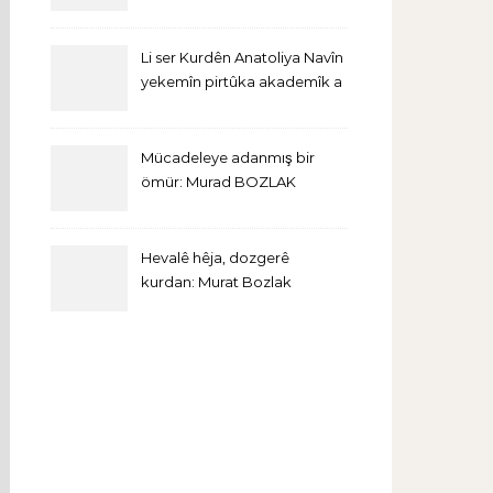
Li ser Kurdên Anatoliya Navîn
yekemîn pirtûka akademîk a
bi Îngîlîzî derket
Mücadeleye adanmış bir
ömür: Murad BOZLAK
Hevalê hêja, dozgerê
kurdan: Murat Bozlak