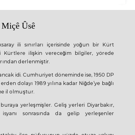
Miçê Ûsê
ray ili sınırları içerisinde yoğun bir Kürt
Kürtlere ilişkin vereceğim bilgiler, yörede
arından derlenmiştir.
ncak idi. Cumhuriyet döneminde ise, 1950 DP
enlerden dolayı 1989 yılına kadar Niğde’ye bağlı
ne il olmuştur.
buraya yerleşmişler. Geliş yerleri Diyarbakır,
 isyanı sonrasında da gelip yerleşenler