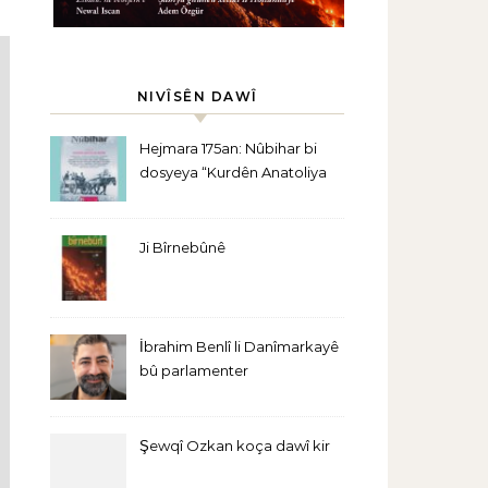
NIVÎSÊN DAWÎ
Hejmara 175an: Nûbihar bi
dosyeya “Kurdên Anatoliya
Navîn” derket
Ji Bîrnebûnê
İbrahim Benlî li Danîmarkayê
bû parlamenter
Şewqî Ozkan koça dawî kir