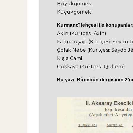
Büyükgömek
Küçükgömek
Kurmancî lehçesi ile konuşanlar
Akın (Kürtçesi: Axîn)
Fatma uşağı (Kürtçesi: Seydo J
Çolak Nebe (Kürtçesi: Seydo Jê
Kışla Cami
Gökkaya (Kürtçesi: Qullero)
Bu yazı, Bîrnebûn dergisinin 2’nc