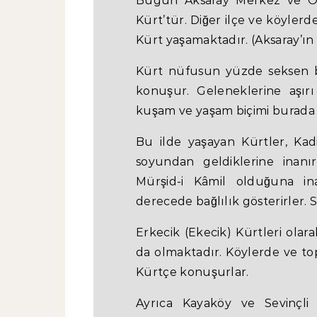
Bugün Aksaray Merkez ve Or
Kürt’tür. Diğer ilçe ve köyler
Kürt yaşamaktadır. (Aksaray’ın
Kürt nüfusun yüzde seksen b
konuşur. Geleneklerine aşırı 
kuşam ve yaşam biçimi burada b
Bu ilde yaşayan Kürtler, Kadi
soyundan geldiklerine inanırl
Mürşid-i Kâmil olduğuna ina
derecede bağlılık gösterirler.
Erkecik (Ekecik) Kürtleri olara
da olmaktadır. Köylerde ve to
Kürtçe konuşurlar.
Ayrıca Kayaköy ve Sevinçli