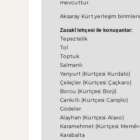
mevcuttur.
Aksaray Kürt yerleşim birimleri
Zazakî lehçesi ile konuşanlar:
Tepeztelik
Tol
Toptuk
Salmanlı
Yanyurt (Kürtçesi: Kurdalo)
Çekiçler (Kürtçesi: Çaçkaro)
Borcu (Kürtçesi: Borji)
Cankıllı (Kürtçesi: Canqilo)
Gödeler
Alayhan (Kürtçesi: Alaxo)
Karamehmet (Kürtçesi: Memêr
Karabalta