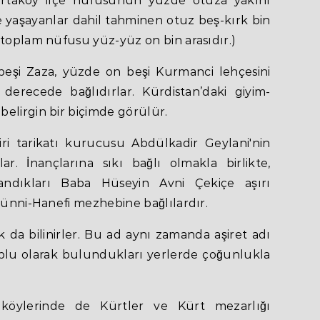
taköy ilçe nüfusunun yüzde otuza yakını
de yaşayanlar dahil tahminen otuz beş-kırk bin
 toplam nüfusu yüz-yüz on bin arasıdır.)
eşi Zaza, yüzde on beşi Kurmanci lehçesini
derecede bağlıdırlar. Kürdistan’daki giyim-
elirgin bir biçimde görülür.
ri tarikatı kurucusu Abdülkadir Geylani'nin
ar. İnançlarına sıkı bağlı olmakla birlikte,
ndıkları Baba Hüse­yin Avni Çekiçe aşırı
 Sünni-Hanefi mezhebine bağlılardır.
k da bilinirler. Bu ad aynı zamanda aşiret adı
plu olarak bulundukları yerlerde çoğunlukla
 köylerinde de Kürtler ve Kürt mezarlığı