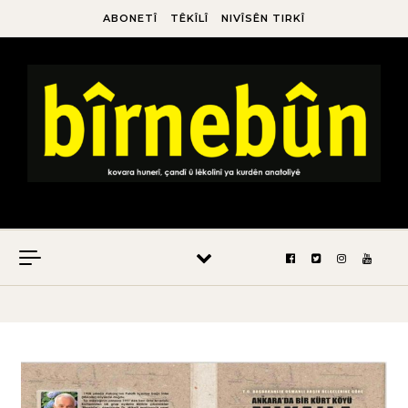
ABONETÎ
TÊKÎLÎ
NIVÎSÊN TIRKÎ