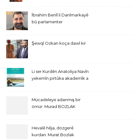
İbrahim Benlî li Danîmarkayê
bû parlamenter
Şewqî Ozkan koça dawî kir
Li ser Kurdên Anatoliya Navîn
yekemîn pirtûka akademîk a
bi Îngîlîzî derket
Mücadeleye adanmış bir
ömür: Murad BOZLAK
Hevalê hêja, dozgerê
kurdan: Murat Bozlak