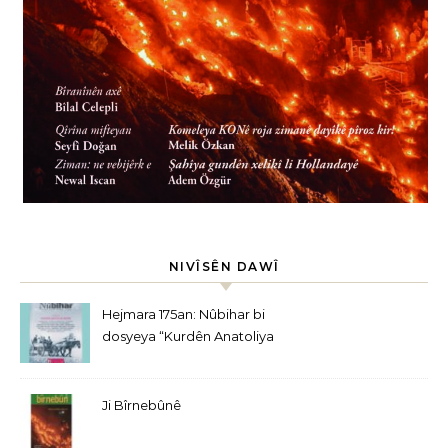
NIVÎSÊN DAWÎ
Hejmara 175an: Nûbihar bi
dosyeya “Kurdên Anatoliya
Navîn” derket
Ji Bîrnebûnê