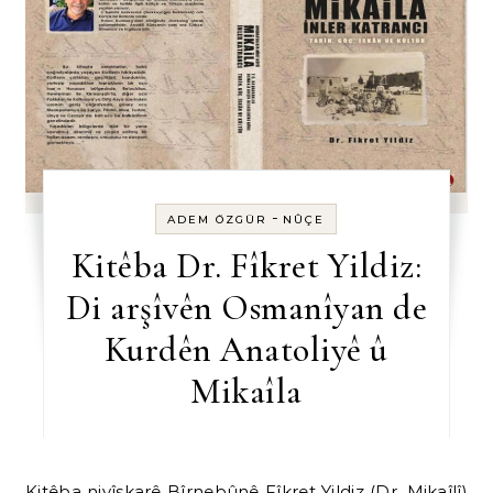
-
ADEM ÖZGÜR
NÛÇE
Kitêba Dr. Fîkret Yildiz:
Di arşîvên Osmanîyan de
Kurdên Anatoliyê û
Mikaîla
Kitêba nivîskarê Bîrnebûnê Fîkret Yildiz (Dr. Mikaîlî)