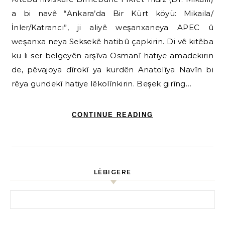
a bi navê “Ankara’da Bir Kürt köyü: Mikaila/
İnler/Katrancı”, ji aliyê weşanxaneya APEC û
weşanxa neya Seksekê hatibû çapkirin. Di vê kitêba
ku li ser belgeyên arşîva Osmanî hatiye amadekirin
de, pêvajoya dîrokî ya kurdên Anatolîya Navîn bi
rêya gundekî hatiye lêkolînkirin. Beşek girîng…
CONTINUE READING
LÊBIGERE