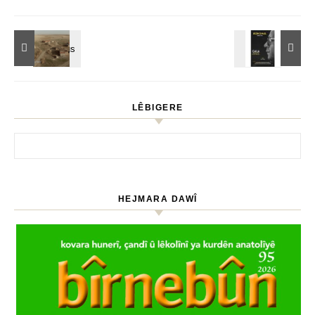
LÊBIGERE
HEJMARA DAWÎ