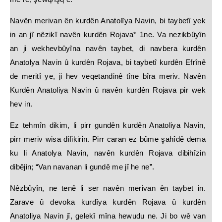
Navên merivan ên kurdên Anatolîya Navin, bi taybetî yek
in an jî nêzikî navên kurdên Rojava* 1ne. Va nezikbûyîn
an ji wekhevbûyîna navên taybet, di navbera kurdên
Anatolya Navin û kurdên Rojava, bi taybetî kurdên Efrînê
de meritî ye, ji hev veqetandinê tîne bîra meriv. Navên
Kurdên Anatoliya Navin û navên kurdên Rojava pir wek
hev in.
Ez tehmîn dikim, li pirr gundên kurdên Anatoliya Navin,
pirr meriv wisa difikirin. Pirr caran ez bûme şahîdê dema
ku li Anatolya Navin, navên kurdên Rojava dibihîzin
dibêjin; “Van navanan li gundê me jî he ne”.
Nêzbûyîn, ne tenê li ser navên merivan ên taybet in.
Zarave û devoka kurdîya kurdên Rojava û kurdên
Anatoliya Navin jî, gelekî mîna hewudu ne. Ji bo wê van