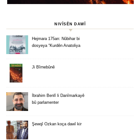
NIVÎSÊN DAWÎ
Hejmara 175an: Nûbihar bi
dosyeya “Kurdên Anatoliya
Navîn” derket
Ji Bîrnebûnê
İbrahim Benlî li Danîmarkayê
bû parlamenter
Şewqî Ozkan koça dawî kir