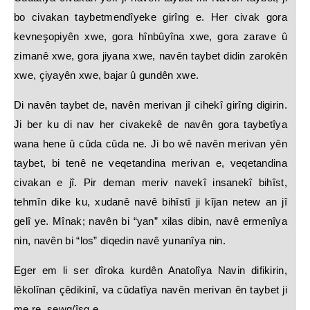
bo civakan taybetmendîyeke girîng e. Her civak gora
kevneşopiyên xwe, gora hînbûyîna xwe, gora zarave û
zimanê xwe, gora jiyana xwe, navên taybet didin zarokên
xwe, çiyayên xwe, bajar û gundên xwe.
Di navên taybet de, navên merivan jî cihekî girîng digirin.
Ji ber ku di nav her civakekê de navên gora taybetîya
wana hene û cûda cûda ne. Ji bo wê navên merivan yên
taybet, bi tenê ne veqetandina merivan e, veqetandina
civakan e jî. Pir deman meriv navekî insanekî bihîst,
tehmîn dike ku, xudanê navê bihîstî ji kîjan netew an jî
gelî ye. Mînak; navên bi “yan” xilas dibin, navê ermenîya
nin, navên bi “los” diqedin navê yunanîya nin.
Eger em li ser dîroka kurdên Anatolîya Navin difikirin,
lêkolînan çêdikinî, va cûdatîya navên merivan ên taybet ji
me re, şewq/îşq e.