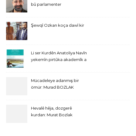
bû parlamenter
Şewqî Ozkan koça dawî kir
Li ser Kurdên Anatoliya Navîn
yekemîn pirtûka akademîk a
bi Îngîlîzî derket
Mücadeleye adanmış bir
ömür: Murad BOZLAK
Hevalê hêja, dozgerê
kurdan: Murat Bozlak