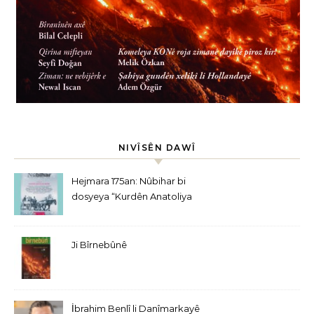
NIVÎSÊN DAWÎ
Hejmara 175an: Nûbihar bi
dosyeya “Kurdên Anatoliya
Navîn” derket
Ji Bîrnebûnê
İbrahim Benlî li Danîmarkayê