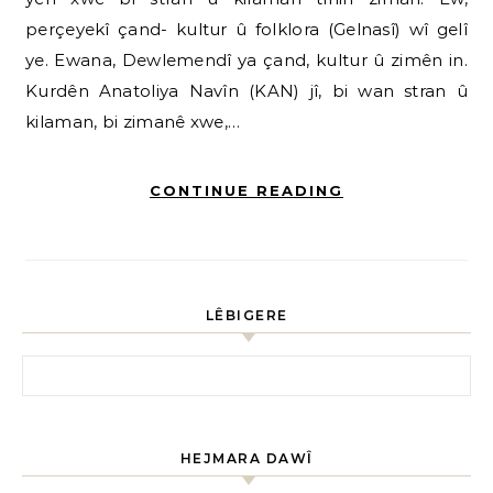
perçeyekî çand- kultur û folklora (Gelnasî) wî gelî
ye. Ewana, Dewlemendî ya çand, kultur û zimên in.
Kurdên Anatoliya Navîn (KAN) jî, bi wan stran û
kilaman, bi zimanê xwe,…
CONTINUE READING
LÊBIGERE
HEJMARA DAWÎ