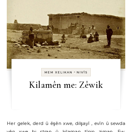
-
MEM XELIKAN
NIVÎS
Kilamên me: Zêwik
Her gelek, derd û êşên xwe, dilşayî , evîn û sewda
yên xwe bi stran û kilaman tînin ziman. Ew,