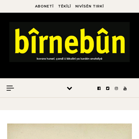
ABONETÎ
TÊKÎLÎ
NIVÎSÊN TIRKÎ