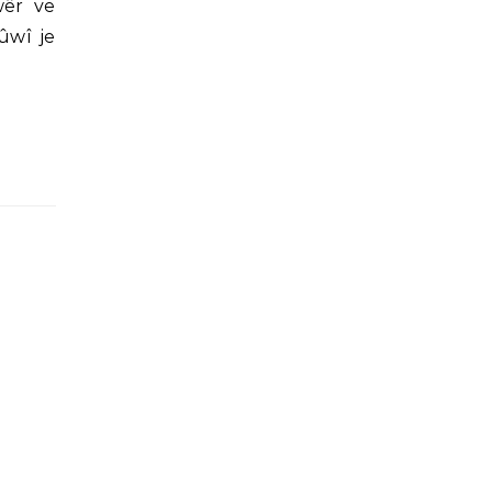
wêr ve
ûwî je