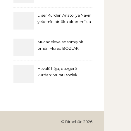
Li ser Kurdên Anatoliya Navîn
yekemîn pirtûka akademîk a
bi Îngîlîzî derket
Mücadeleye adanmış bir
ömür: Murad BOZLAK
Hevalê hêja, dozgerê
kurdan: Murat Bozlak
© Bîrnebûn 2026