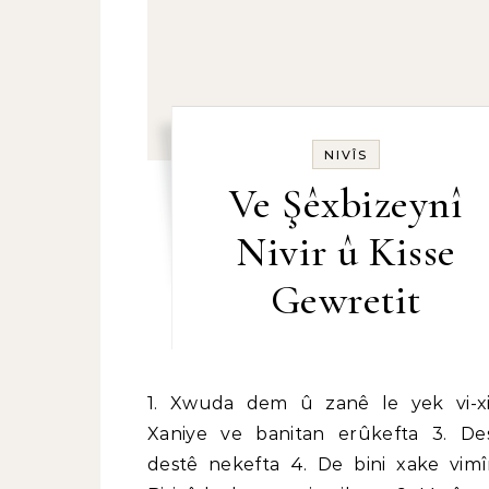
NIVÎS
Ve Şêxbizeynî
Nivir û Kisse
Gewretit
1. Xwuda dem û zanê le yek vi-xista 2.
Xaniye ve banitan erûkefta 3. De
destê nekefta 4. De bini xake vimî