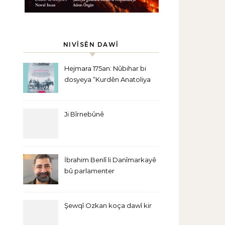
NIVÎSÊN DAWÎ
Hejmara 175an: Nûbihar bi
dosyeya “Kurdên Anatoliya
Navîn” derket
Ji Bîrnebûnê
İbrahim Benlî li Danîmarkayê
bû parlamenter
Şewqî Ozkan koça dawî kir