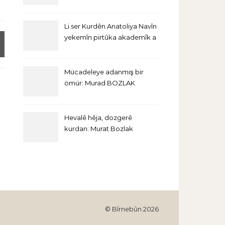
Li ser Kurdên Anatoliya Navîn
yekemîn pirtûka akademîk a
bi Îngîlîzî derket
Mücadeleye adanmış bir
ömür: Murad BOZLAK
Hevalê hêja, dozgerê
kurdan: Murat Bozlak
© Bîrnebûn 2026