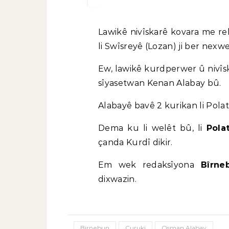
Lawikê nivîskarê kovara me 
li Swîsreyê (Lozan) ji ber nexweş
Ew, lawikê kurdperwer û nivî
sîyasetwan Kenan Alabay bû.
Alabayê bavê 2 kurikan li Polatl
Dema ku li welêt bû, li
Polat
çanda Kurdî dikir.
Em wek redaksîyona
Bîrne
dixwazin.
Birnebun
Curuki
Osman Alabay