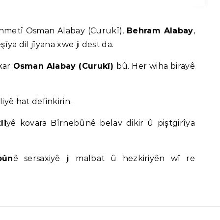
rehmetî Osman Alabay (Curukî),
Behram Alabay
,
îya dil jîyana xwe ji dest da.
skar
Osman Alabay (Curukî)
bû. Her wiha birayê
iyê hat definkirin.
li
yê kovara Bîrnebûnê belav dikir û piştgirîya
bûn
ê sersaxiyê ji malbat û hezkiriyên wî re