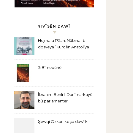
NIVÎSÊN DAWÎ
Hejmara 175an: Nûbihar bi
dosyeya “Kurdên Anatoliya
Navîn” derket
Ji Bîrnebûnê
İbrahim Benlî li Danîmarkayê
bû parlamenter
Şewqî Ozkan koça dawî kir