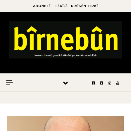
ABONETÎ
TÊKÎLÎ
NIVÎSÊN TIRKÎ