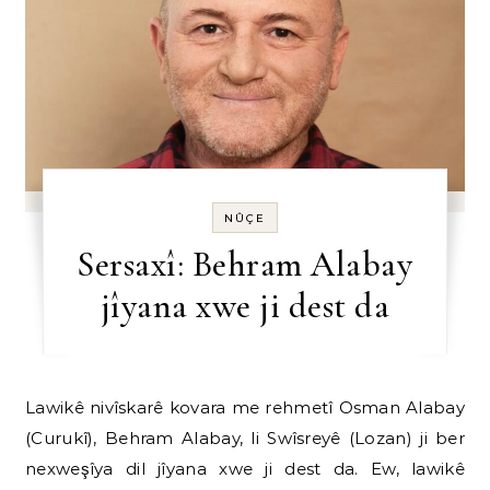
NÛÇE
Sersaxî: Behram Alabay
jîyana xwe ji dest da
Lawikê nivîskarê kovara me rehmetî Osman Alabay
(Curukî), Behram Alabay, li Swîsreyê (Lozan) ji ber
nexweşîya dil jîyana xwe ji dest da. Ew, lawikê