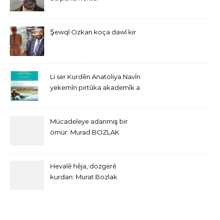
Şewqî Ozkan koça dawî kir
Li ser Kurdên Anatoliya Navîn
yekemîn pirtûka akademîk a
bi Îngîlîzî derket
Mücadeleye adanmış bir
ömür: Murad BOZLAK
Hevalê hêja, dozgerê
kurdan: Murat Bozlak