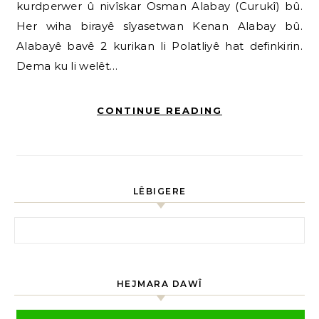
kurdperwer û nivîskar Osman Alabay (Curukî) bû.
Her wiha birayê sîyasetwan Kenan Alabay bû.
Alabayê bavê 2 kurikan li Polatliyê hat definkirin.
Dema ku li welêt…
CONTINUE READING
LÊBIGERE
HEJMARA DAWÎ