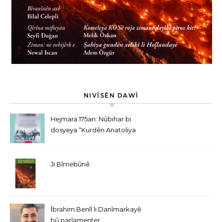
NIVÎSÊN DAWÎ
Hejmara 175an: Nûbihar bi
dosyeya “Kurdên Anatoliya
Navîn” derket
Ji Bîrnebûnê
İbrahim Benlî li Danîmarkayê
bû parlamenter