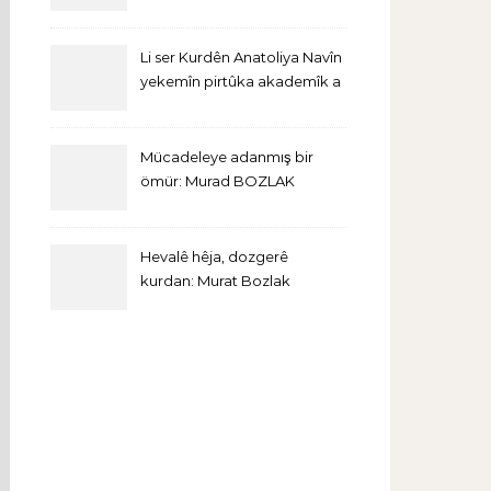
Li ser Kurdên Anatoliya Navîn
yekemîn pirtûka akademîk a
bi Îngîlîzî derket
Mücadeleye adanmış bir
ömür: Murad BOZLAK
Hevalê hêja, dozgerê
kurdan: Murat Bozlak