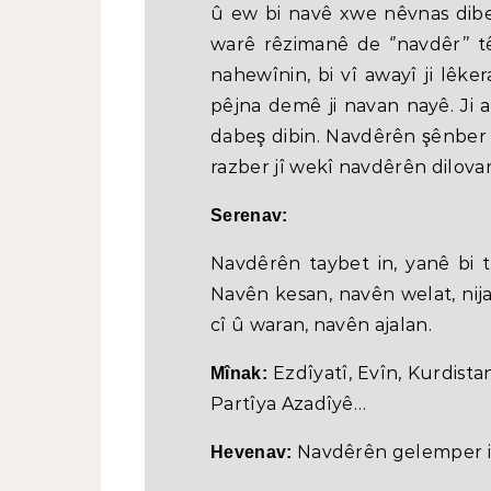
û ew bi navê xwe nêvnas dibe
warê rêzimanê de ‘’navdêr’’ t
nahewînin, bi vî awayî ji lêk
pêjna demê ji navan nayê. Ji 
dabeş dibin. Navdêrên şênber
razber jî wekî navdêrên dilovan
Serenav:
Navdêrên taybet in, yanê bi te
Navên kesan, navên welat, nija
cî û waran, navên ajalan.
Ezdîyatî, Evîn, Kurdistan
Mînak:
Partîya Azadîyê…
Navdêrên gelemper in,
Hevenav: