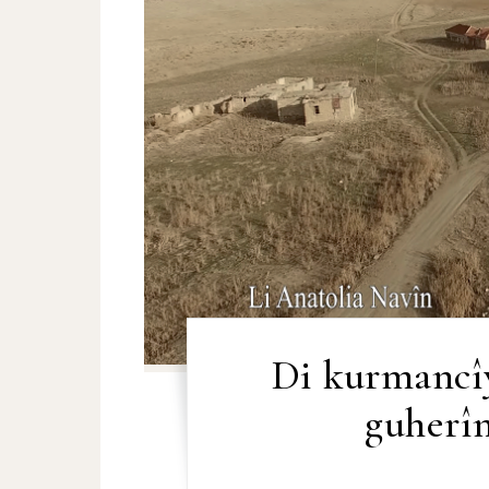
Di kurmancî
guherî