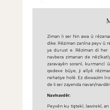
M
Ziman li ser hin awa û rêzan
dike. Rêziman zanîna peyv û ni
ya durust e. Rêziman di her 
navbera zimanan de nêzîkatîy
zaravayên soranî, kurmancî û
qedexe bûye, ji alîyê rêzima
nehatiye holê. Ez dixwazim îro 
de li ser zayenda navan/navdêran
Nav/navdêr:
Peyvên ku tiştekî, lawirekî, an