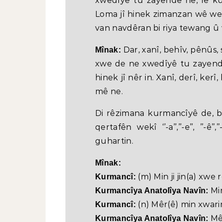
xwedîyê tu zayendê ne, lê ku
Loma jî hinek zimanzan wê wekî
van navdêran bi riya tewang û
Dar, xanî, behîv, pênûs, s
Mînak:
xwe de ne xwedîyê tu zayendê
hinek jî nêr in. Xanî, derî, kerî,
mê ne.
Di rêzimana kurmancîyê de, b
qertafên wekî ‘’-a’’,’’-e’’, ’’-
guhartin.
Mînak:
(m) Min ji jin(a) xwe
Kurmancî:
Min
Kurmancîya Anatolîya Navîn:
(n) Mêr(ê) min xwar
Kurmancî:
Mêr
Kurmancîya Anatolîya Navîn: