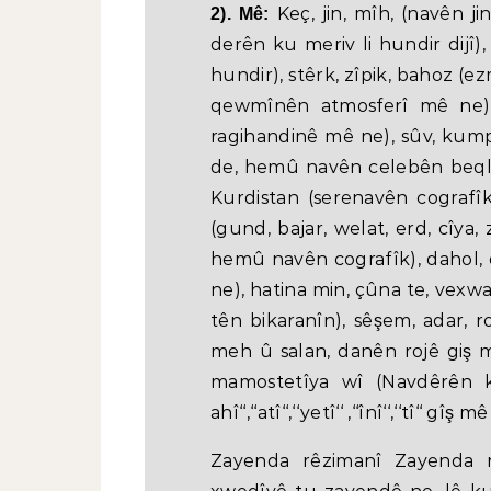
Keç, jin, mîh, (navên j
2). Mê:
derên ku meriv li hundir dijî), 
hundir), stêrk, zîpik, bahoz 
qewmînên atmosferî mê ne), 
ragihandinê mê ne), sûv, kumpîr
de, hemû navên celebên beqle
Kurdistan (serenavên cografî
(gund, bajar, welat, erd, cîya,
hemû navên cografîk), dahol,
ne), hatina min, çûna te, vexw
tên bikaranîn), sêşem, adar, ro
meh û salan, danên rojê giş 
mamostetîya wî (Navdêrên ku bi 
ahî‘‘,‘‘atî‘‘,‘‘yetî‘‘ ,‘‘înî‘‘,‘‘tî‘‘ gîş m
Zayenda rêzimanî Zayenda 