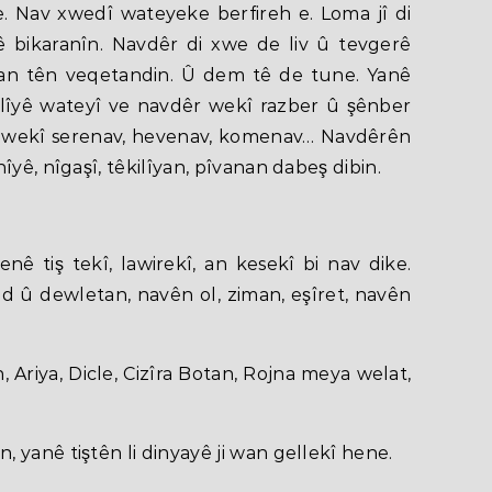
. Nav xwedî wateyeke berfireh e. Loma jî di
ê bikaranîn. Navdêr di xwe de liv û tevgerê
eran tên veqetandin. Û dem tê de tune. Yanê
alîyê wateyî ve navdêr wekî razber û şênber
 wekî serenav, hevenav, komenav… Navdêrên
îyê, nîgaşî, têkilîyan, pîvanan dabeş dibin.
nê tiş tekî, lawirekî, an kesekî bi nav dike.
d û dewletan, navên ol, ziman, eşîret, navên
, Ariya, Dicle, Cizîra Botan, Rojna meya welat,
 yanê tiştên li dinyayê ji wan gellekî hene.