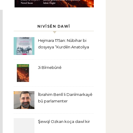
NIVÎSÊN DAWÎ
Hejmara 175an: Nûbihar bi
dosyeya “Kurdên Anatoliya
Navîn” derket
Ji Bîrnebûnê
İbrahim Benlî li Danîmarkayê
bû parlamenter
Şewqî Ozkan koça dawî kir