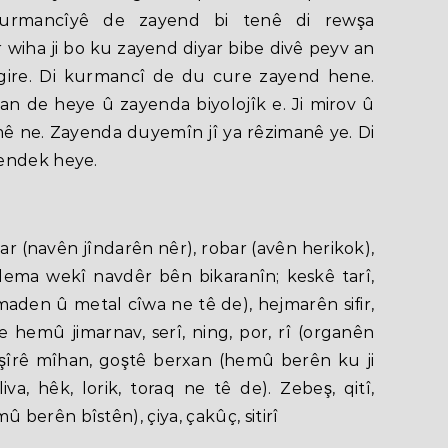
i kurmancîyê de zayend bi tenê di rewşa
 wiha ji bo ku zayend diyar bibe divê peyv an
gire. Di kurmancî de du cure zayend hene.
 de heye û zayenda biyolojîk e. Ji mirov û
 mê ne. Zayenda duyemîn jî ya rêzimanê ye. Di
yendek heye.
war (navên jîndarên nêr), robar (avên herikok),
dema wekî navdêr bên bikaranîn; keskê tarî,
 (maden û metal cîwa ne tê de), hejmarên sifir,
 hemû jimarnav, serî, ning, por, rî (organên
 şîrê mîhan, goştê berxan (hemû berên ku ji
liva, hêk, lorik, toraq ne tê de). Zebeş, qitî,
berên bîstên), çiya, çakûç, sitirî