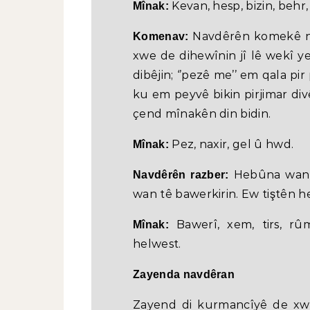
Kevan, hesp, bizin, behr, ç
Mînak:
Navdêrên komekê nîş
Komenav:
xwe de dihewînin jî lê wekî ye
dibêjin; ‘’pezê me’’ em qala pir
ku em peyvê bikin pirjimar div
çend mînakên din bidin.
Pez, naxir, gel û hwd.
Mînak:
Hebûna wan c
Navdêrên razber:
wan tê bawerkirin. Ew tiştên he
Bawerî, xem, tirs, rûm
Mînak:
helwest.
Zayenda navdêran
Zayend di kurmancîyê de xw