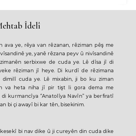
ehtab Îdelî
an ava ye, rêya van rêzanan, rêziman pêş me
vîsandinê ye, yanê rêzana peyv û nivîsandinê
zimanên serbixwe de cuda ye. Lê dîsa jî di
eke rêziman jî heye. Di kurdî de rêzimana
 dimilî cuda ye. Lê mixabin, ji bo ku ziman
n va heta niha jî pir tişt li gora dema me
di kurmancîya ‘’Anatolîya Navîn’’ ya berfiratî
 bi çi awayî bi kar tên, bisekinim.
 kesekî bi nav dike û ji cureyên din cuda dike