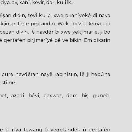
iya, av, xanî, kevir, dar, kulîlk…
an didin, tevî ku bi xwe piranîyekê di nava
kjimar têne pejirandin. Wek ‘’pez’’. Dema em
 pezan dikin, lê navdêr bi xwe yekjimar e, ji bo
ê qertafên pirjimarîyê pê ve bikin. Em dikarin
ure navdêran nayê rabihîstin, lê ji hebûna
stî ne.
et, azadî, hêvî, daxwaz, dem, hiş, guneh,
e bi rîya tewang û veqetandek û qertafên