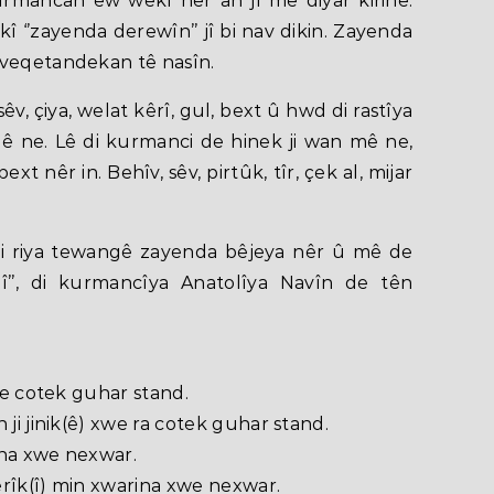
rmancan ew wekî nêr an jî mê diyar kirine.
 ‘’zayenda derewîn’’ jî bi nav dikin. Zayenda
 veqetandekan tê nasîn.
êv, çiya, welat kêrî, gul, bext û hwd di rastîya
 ne. Lê di kurmanci de hinek ji wan mê ne,
 bext nêr in. Behîv, sêv, pirtûk, tîr, çek al, mijar
i riya tewangê zayenda bêjeya nêr û mê de
ê’’,’’-î’’, di kurmancîya Anatolîya Navîn de tên
 re cotek guhar stand.
 ji jinik(ê) xwe ra cotek guhar stand.
ina xwe nexwar.
îk(î) min xwarina xwe nexwar.