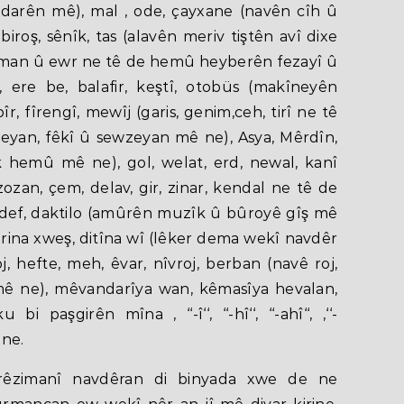
indarên mê), mal , ode, çayxane (navên cîh û
biroş, sênîk, tas (alavên meriv tiştên avî dixe
(ezman û ewr ne tê de hemû heyberên fezayî û
ere be, balafir, keştî, otobüs (makîneyên
, fîrengî, mewîj (garis, genim,ceh, tirî ne tê
yan, fêkî û sewzeyan mê ne), Asya, Mêrdîn,
k hemû mê ne), gol, welat, erd, newal, kanî
 zozan, çem, delav, gir, zinar, kendal ne tê de
 def, daktilo (amûrên muzîk û bûroyê gîş mê
arina xweş, ditîna wî (lêker dema wekî navdêr
j, hefte, meh, êvar, nîvroj, berban (navê roj,
mê ne), mêvandarîya wan, kêmasîya hevalan,
paşgirên mîna ‚ ‘‘-î‘‘, ‘‘-hî‘‘, ‘‘-ahî‘‘, ‚‘‘-
ê ne.
rêzimanî navdêran di binyada xwe de ne