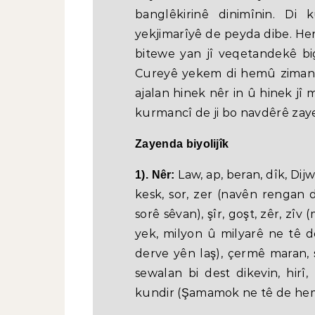
banglêkirinê dinimînin. D
yekjimarîyê de peyda dibe. Her
bitewe yan jî veqetandekê bi
Cureyê yekem di hemû zimanan
ajalan hinek nêr in û hinek jî
kurmancî de ji bo navdêrê za
Zayenda biyolijîk
Law, ap, beran, dîk, Dij
1). Nêr:
kesk, sor, zer (navên rengan 
sorê sêvan), şîr, goşt, zêr, zîv
yek, milyon û milyarê ne tê de
derve yên laş), çermê maran,
sewalan bi dest dikevin, hirî, 
kundir (Şamamok ne tê de hemû 