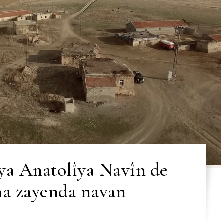
ya Anatolîya Navîn de
na zayenda navan