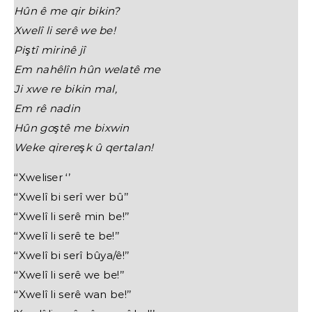
Hûn ê me qir bikin?
Xwelî li serê we be!
Piştî mirinê jî
Em nahêlîn hûn welatê me
Ji xwe re bikin mal,
Em rê nadin
Hûn goştê me bixwin
Weke qirereşk û qertalan!
‘‘Xweliser ‘’
‘‘Xwelî bi serî wer bû’’
‘‘Xwelî li serê min be!’’
‘‘Xwelî li serê te be!’’
‘‘Xwelî bi serî bûya/ê!’’
‘‘Xwelî li serê we be!’’
‘‘Xwelî li serê wan be!’’