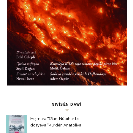
NIVÎSÊN DAWÎ
Hejmara 175an: Nûbihar bi
dosyeya “Kurdên Anatoliya
Navîn” derket