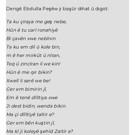
Dengê Ebdulla Peşêw ji başûr dihat û digot:
Ta ku çiraya me geş nebe,
Hûn ê tu carî ronahiyê
Bi çavên xwe nebînin
Ta ku em dil û kole bin,
m ê her mirkût û nîran,
Toq û zincîran li we kin!
Hûn ê me qir bikin?
Xwelî li serê we be!
Ger em bimirin jî,
Em ê tenê dîlîtiya xwe
Ji dest bidin, wenda bikin.
Ma çi dîlîtiyê taltir e?
Ger em bên kuştin jî,
Ma kî ji koleyê şehîd Zaltir e?