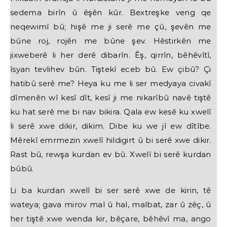
sedema birîn û êşên kûr. Bextreşke veng qe
neqewimî bû; hişê me ji serê me çû, şevên me
bûne roj, rojên me bûne şev. Hêstirkên me
jixweberê li her derê dibarîn. Êş, qirrîn, bêhêvîtî,
îsyan tevlihev bûn. Tiştekî eceb bû. Ew çibû? Çi
hatibû serê me? Heya ku me li ser medyaya civakî
dîmenên wî kesî dît, kesî ji me nikarîbû navê tiştê
ku hat serê me bi nav bikira. Qala ew kesê ku xwelî
li serê xwe dikir, dikim. Dibe ku we jî ew dîtîbe.
Mêrekî emrmezin xwelî hildigirt û bi serê xwe dikir.
Rast bû, rewşa kurdan ev bû. Xwelî bi serê kurdan
bûbû.
Li ba kurdan xwelî bi ser serê xwe de kirin, tê
wateya; gava mirov mal û hal, malbat, zar û zêç, û
her tiştê xwe wenda kir, bêçare, bêhêvî ma, ango