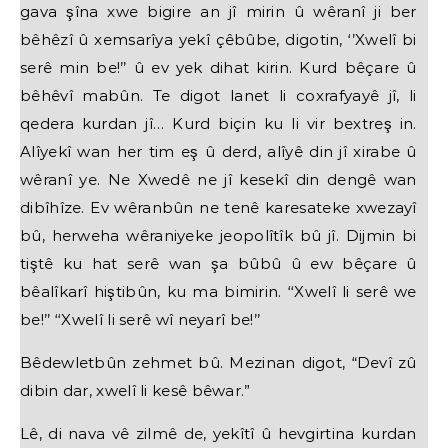
gava şîna xwe bigire an jî mirin û wêranî ji ber
bêhêzî û xemsarîya yekî çêbûbe, digotin, ‘’Xwelî bi
serê min be!’’ û ev yek dihat kirin. Kurd bêçare û
bêhêvî mabûn. Te digot lanet li coxrafyayê jî, li
qedera kurdan jî… Kurd biçin ku li vir bextreş in.
Alîyekî wan her tim eş û derd, alîyê din jî xirabe û
wêranî ye. Ne Xwedê ne jî kesekî din dengê wan
dibîhîze. Ev wêranbûn ne tenê karesateke xwezayî
bû, herweha wêraniyeke jeopolîtîk bû jî. Dijmin bi
tiştê ku hat serê wan şa bûbû û ew bêçare û
bêalîkarî hiştibûn, ku ma bimirin. ‘‘Xwelî li serê we
be!’’ ‘‘Xwelî li serê wî neyarî be!’’
Bêdewletbûn zehmet bû. Mezinan digot, “Devî zû
dibin dar, xwelî li kesê bêwar.”
Lê, di nava vê zilmê de, yekîtî û hevgirtina kurdan