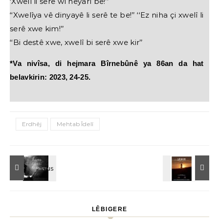
‘Xwelî li serê wî neyarî be!’’
‘‘Xwelîya vê dinyayê li serê te be!’’ ‘‘Ez niha çi xwelî li
serê xwe kim!’’
‘‘Bi destê xwe, xwelî bi serê xwe kir’’
*Va nivîsa, di hejmara Bîrnebûnê ya 86an da hat
belavkirin: 2023, 24-25.
Erdhêj
Mehtab Îdelî
LÊBIGERE