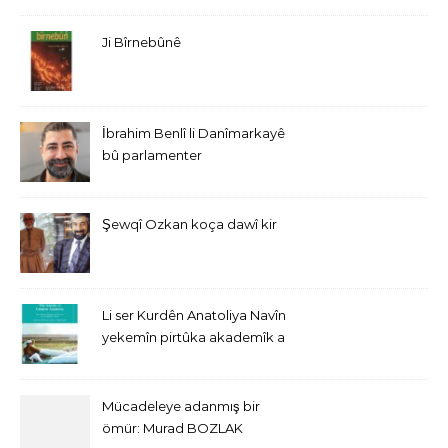
Ji Bîrnebûnê
İbrahim Benlî li Danîmarkayê
bû parlamenter
Şewqî Ozkan koça dawî kir
Li ser Kurdên Anatoliya Navîn
yekemîn pirtûka akademîk a
bi Îngîlîzî derket
Mücadeleye adanmış bir
ömür: Murad BOZLAK