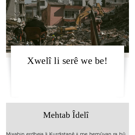
Xwelî li serê we be!
Mehtab Îdelî
Mixabin erdheja li Kurdistanê ji me hemûyan ra bû