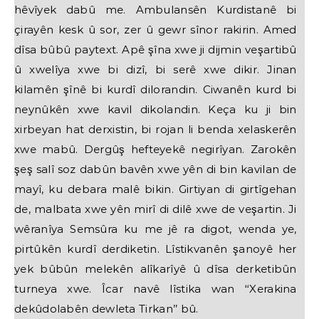
hêvîyek dabû me. Ambulansên Kurdistanê bi
çirayên kesk û sor, zer û gewr sînor rakirin. Amed
dîsa bûbû paytext. Apê şîna xwe ji dijmin veşartibû
û xwelîya xwe bi dizî, bi serê xwe dikir. Jinan
kilamên şînê bi kurdî dilorandin. Ciwanên kurd bi
neynûkên xwe kavil dikolandin. Keça ku ji bin
xirbeyan hat derxistin, bi rojan li benda xelaskerên
xwe mabû. Dergûş hefteyekê negirîyan. Zarokên
şeş salî soz dabûn bavên xwe yên di bin kavilan de
mayî, ku debara malê bikin. Girtiyan di girtîgehan
de, malbata xwe yên mirî di dilê xwe de veşartin. Ji
wêranîya Semsûra ku me jê ra digot, wenda ye,
pirtûkên kurdî derdiketin. Lîstikvanên şanoyê her
yek bûbûn melekên alîkarîyê û dîsa derketibûn
turneya xwe. Îcar navê lîstika wan ‘‘Xerakina
dekûdolabên dewleta Tirkan’’ bû.