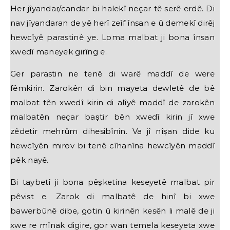
Her jîyandar/candar bi halekî neçar tê serê erdê. Di
nav jîyandaran de yê herî zeîf însan e û demekî dirêj
hewcîyê parastinê ye. Loma malbat ji bona însan
xwedî maneyek girîng e.
Ger parastin ne tenê di warê maddî de were
fêmkirin. Zarokên di bin mayeta dewletê de bê
malbat tên xwedî kirin di alîyê maddî de zarokên
malbatên neçar baștir bên xwedî kirin jî xwe
zêdetir mehrûm dihesibînin. Va jî nîșan dide ku
hewcîyên mirov bi tenê cîhanîna hewcîyên maddî
pêk nayê.
Bi taybetî ji bona pêșketina keseyetê malbat pir
pêvist e. Zarok di malbatê de hinî bi xwe
bawerbûnê dibe, gotin û kirinên kesên li malê de ji
xwe re mînak digire, gor wan temela keseyeta xwe