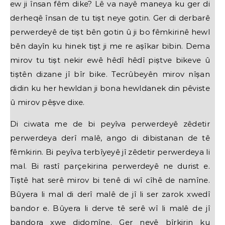
ew ji însan fêm dike? Lê va nayê maneya ku ger di
derheqê însan de tu tișt neye gotin. Ger di derbarê
perwerdeyê de tișt bên gotin û ji bo fêmkirinê hewl
bên dayîn ku hinek tișt ji me re așîkar bibin. Dema
mirov tu tișt nekir ewê hêdî hêdî piștve bikeve û
tiștên dizane jî bîr bike. Tecrûbeyên mirov nîșan
didin ku her hewldan ji bona hewldanek din pêviste
û mirov pêșve dixe.
Di ciwata me de bi peyîva perwerdeyê zêdetir
perwerdeya derî malê, ango di dibistanan de tê
fêmkirin. Bi peyîva terbîyeyê jî zêdetir perwerdeya li
mal. Bi rastî parçekirina perwerdeyê ne durist e.
Tiștê hat serê mirov bi tenê di wî cîhê de namîne.
Bûyera li mal di derî malê de jî li ser zarok xwedî
bandor e. Bûyera li derve tê serê wî li malê de jî
bandora xwe didomîne. Ger neyê bîrkirin ku