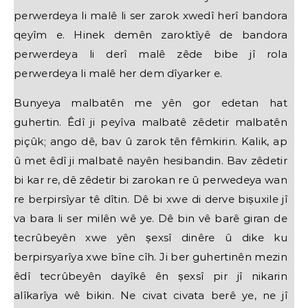
perwerdeya li malê li ser zarok xwedî herî bandora
qeyîm e. Hinek demên zaroktîyê de bandora
perwerdeya li derî malê zêde bibe jî rola
perwerdeya li malê her dem dîyarker e.
Bunyeya malbatên me yên gor edetan hat
guhertin. Êdî ji peyîva malbatê zêdetir malbatên
piçûk; ango dê, bav û zarok tên fêmkirin. Kalik, ap
û met êdî ji malbatê nayên hesibandin. Bav zêdetir
bi kar re, dê zêdetir bi zarokan re û perwedeya wan
re berpirsîyar tê dîtin. Dê bi xwe di derve bișuxile jî
va bara li ser milên wê ye. Dê bin vê barê giran de
tecrûbeyên xwe yên șexsî dinêre û dike ku
berpirsyarîya xwe bîne cîh. Ji ber guhertinên mezin
êdî tecrûbeyên dayîkê ên șexsî pir jî nikarin
alîkarîya wê bikin. Ne civat civata berê ye, ne jî