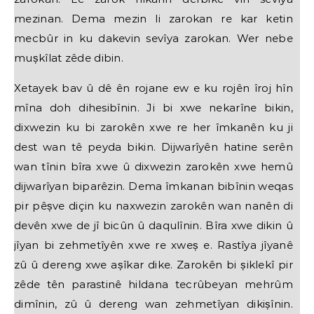
mezinan. Dema mezin li zarokan re kar ketin
mecbûr in ku dakevin sevîya zarokan. Wer nebe
mușkîlat zêde dibin.
Xetayek bav û dê ên rojane ew e ku rojên îroj hîn
mîna doh dihesibînin. Ji bi xwe nekarîne bikin,
dixwezin ku bi zarokên xwe re her îmkanên ku ji
dest wan tê peyda bikin. Dijwarîyên hatine serên
wan tînin bîra xwe û dixwezin zarokên xwe hemû
dijwarîyan biparêzin. Dema îmkanan bibînin weqas
pir pêșve diçin ku naxwezin zarokên wan nanên di
devên xwe de jî bicûn û daqulînin. Bîra xwe dikin û
jîyan bi zehmetîyên xwe re xweș e. Rastîya jîyanê
zû û dereng xwe așîkar dike. Zarokên bi șiklekî pir
zêde tên parastinê hildana tecrûbeyan mehrûm
dimînin, zû û dereng wan zehmetîyan dikișînin.