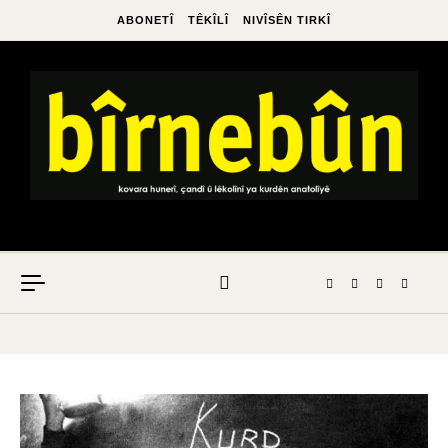
ABONETÎ
TÊKÎLÎ
NIVÎSÊN TIRKÎ