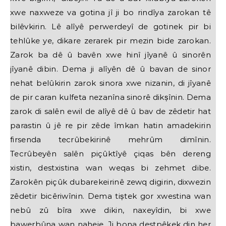
xwe naxweze va gotina jî ji bo rindîya zarokan tê
bilêvkirin. Lê alîyê perwerdeyî de gotinek pir bi
tehlûke ye, dikare zerarek pir mezin bide zarokan.
Zarok ba dê û bavên xwe hinî jîyanê û sinorên
jîyanê dibin. Dema ji alîyên dê û bavan de sinor
nehat belûkirin zarok sinora xwe nizanin, di jîyanê
de pir caran kulfeta nezanîna sinorê dikșînin. Dema
zarok di salên ewil de alîyê dê û bav de zêdetir hat
parastin û jê re pir zêde îmkan hatin amadekirin
firsenda tecrûbekirinê mehrûm dimînin.
Tecrûbeyên salên piçûktîyê çiqas bên dereng
xistin, destxistina wan weqas bi zehmet dibe.
Zarokên piçûk dubarekeirinê zewq digirin, dixwezin
zêdetir bicêriwînin. Dema tiștek gor xwestina wan
nebû zû bîra xwe dikin, naxeyîdin, bi xwe
bawerbûna wan naheje. Ji bona destpêkek din her