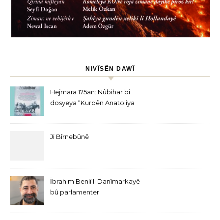
NIVÎSÊN DAWÎ
Hejmara 175an: Nûbihar bi
dosyeya “Kurdên Anatoliya
Navîn” derket
Ji Bîrnebûnê
İbrahim Benlî li Danîmarkayê
bû parlamenter