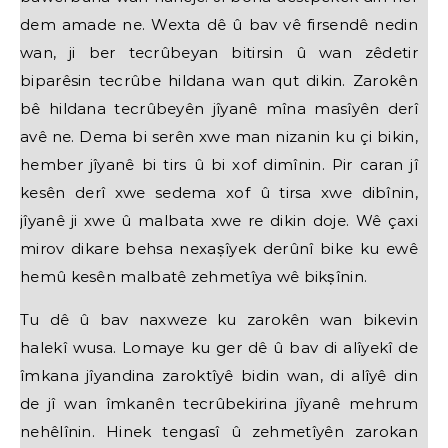
dem amade ne. Wexta dê û bav vê firsendê nedin
wan, ji ber tecrûbeyan bitirsin û wan zêdetir
biparêsin tecrûbe hildana wan qut dikin. Zarokên
bê hildana tecrûbeyên jîyanê mîna masîyên derî
avê ne. Dema bi serên xwe man nizanin ku çi bikin,
hember jîyanê bi tirs û bi xof dimînin. Pir caran jî
kesên derî xwe sedema xof û tirsa xwe dibînin,
jîyanê ji xwe û malbata xwe re dikin doje. Wê çaxi
mirov dikare behsa nexașîyek derûnî bike ku ewê
hemû kesên malbatê zehmetîya wê bikșînin.
Tu dê û bav naxweze ku zarokên wan bikevin
halekî wusa. Lomaye ku ger dê û bav di alîyekî de
îmkana jîyandina zaroktîyê bidin wan, di alîyê din
de jî wan îmkanên tecrûbekirina jîyanê mehrum
nehêlînin. Hinek tengasî û zehmetîyên zarokan