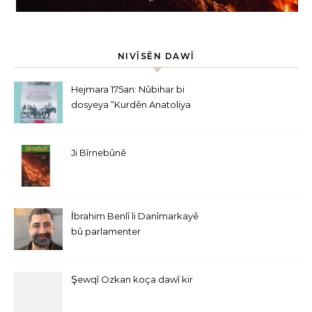
NIVÎSÊN DAWÎ
Hejmara 175an: Nûbihar bi
dosyeya “Kurdên Anatoliya
Navîn” derket
Ji Bîrnebûnê
İbrahim Benlî li Danîmarkayê
bû parlamenter
Şewqî Ozkan koça dawî kir