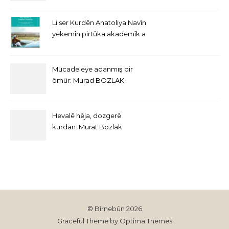
Li ser Kurdên Anatoliya Navîn
yekemîn pirtûka akademîk a
bi Îngîlîzî derket
Mücadeleye adanmış bir
ömür: Murad BOZLAK
Hevalê hêja, dozgerê
kurdan: Murat Bozlak
© Bîrnebûn 2026
Graceful Theme by
Optima Themes