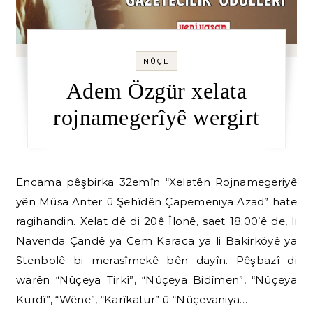
NÛÇE
Adem Özgür xelata
rojnamegerîyê wergirt
Encama pêşbirka 32emîn “Xelatên Rojnamegeriyê
yên Mûsa Anter û Şehîdên Çapemeniya Azad” hate
ragihandin. Xelat dê di 20ê Îlonê, saet 18:00’ê de, li
Navenda Çandê ya Cem Karaca ya li Bakirköyê ya
Stenbolê bi merasîmekê bên dayîn. Pêşbazî di
warên “Nûçeya Tirkî”, “Nûçeya Bidîmen”, “Nûçeya
Kurdî”, “Wêne”, “Karîkatur” û “Nûçevaniya…