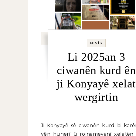
NIVÎS
Li 2025an 3
ciwanên kurd ên
ji Konyayê xelat
wergirtin
Ji Konyayê sê ciwanên kurd bi karên xwe
yên hunerî û rojnamevanî xelatên 