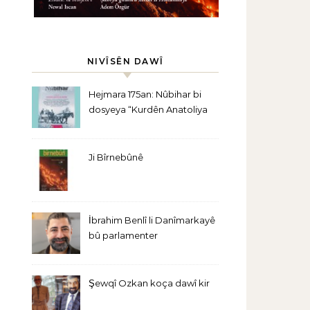
NIVÎSÊN DAWÎ
Hejmara 175an: Nûbihar bi
dosyeya “Kurdên Anatoliya
Navîn” derket
Ji Bîrnebûnê
İbrahim Benlî li Danîmarkayê
bû parlamenter
Şewqî Ozkan koça dawî kir