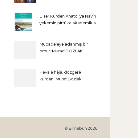
Li ser Kurdên Anatoliya Navîn
yekemîn pirtûka akademîk a
bi Îngîlîzî derket
Mücadeleye adanmış bir
ömür: Murad BOZLAK
Hevalê hêja, dozgerê
kurdan: Murat Bozlak
© Bîrnebûn 2026