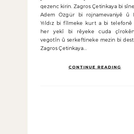
qezenc kirin. Zagros Çetinkaya bi sîn
Adem Özgür bi rojnamevaniyê û 
Yıldız bi fîlmeke kurt a bi telefonê 
her yekî bi rêyeke cuda çîrokê
vegotîn û serkeftineke mezin bi dest 
Zagros Çetinkaya…
CONTINUE READING