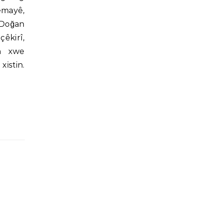
emayê,
Doğan
çêkirî,
n xwe
xistin.