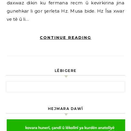
daxwaz dikin ku fermana recm û kevirkirina jina
gunehkar li gor şerîeta Hz. Musa bide. Hz Îsa xwar
ve tê û li…
CONTINUE READING
LÊBIGERE
HEJMARA DAWÎ