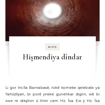
NIVÎS
Hişmendiya dîndar
Li gor încîla Barnabasê, rokê komeke qelebalix ya
Yahûdîyan, bi porê jineke gunehkar digrin, wê bi
xwe re dikşînin û tînin cem Hz. Îsa. Ew ji Hz. Îsa