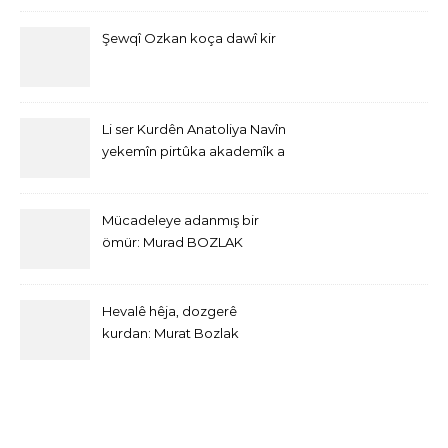
Şewqî Ozkan koça dawî kir
Li ser Kurdên Anatoliya Navîn
yekemîn pirtûka akademîk a
bi Îngîlîzî derket
Mücadeleye adanmış bir
ömür: Murad BOZLAK
Hevalê hêja, dozgerê
kurdan: Murat Bozlak