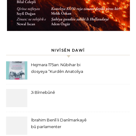
NIVÎSÊN DAWÎ
Hejmara 175an: Nûbihar bi
dosyeya “Kurdên Anatoliya
Navîn” derket
Ji Bîrnebûnê
İbrahim Benlî li Danîmarkayê
bû parlamenter