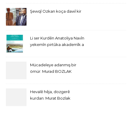
Şewqî Ozkan koça dawî kir
Li ser Kurdên Anatoliya Navîn
yekemîn pirtûka akademîk a
bi Îngîlîzî derket
Mücadeleye adanmış bir
ömür: Murad BOZLAK
Hevalê hêja, dozgerê
kurdan: Murat Bozlak