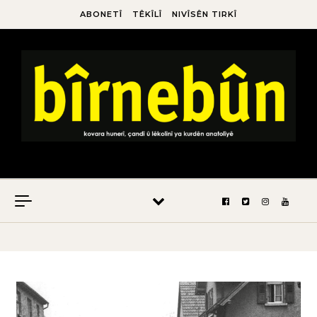
ABONETÎ
TÊKÎLÎ
NIVÎSÊN TIRKÎ