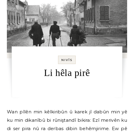
NIVÎS
Li hêla pirê
Wan pîlên min kêlkiribûn û karek jî dabûn min yê
ku min dikanîbû bi rûniştandî bikira: Ezî merivên ku
di ser pira nû ra derbas dibin behêmjirime. Ew pê