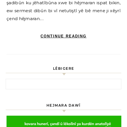
şadibûn ku jêhatîbûna xwe bi hêjmaran ispat bikin,
ew sermest dibûn bi vî netutiştî yê bê mene ji xêyrî
çend hêjmaran.…
CONTINUE READING
LÊBIGERE
HEJMARA DAWÎ