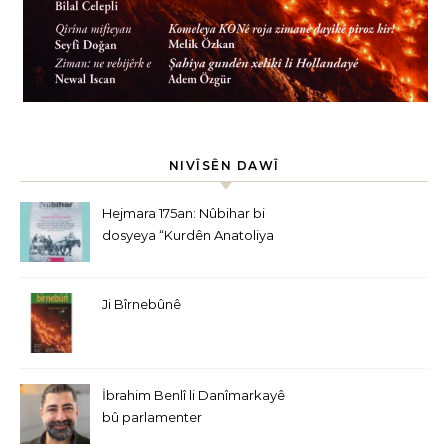
NIVÎSÊN DAWÎ
Hejmara 175an: Nûbihar bi
dosyeya “Kurdên Anatoliya
Navîn” derket
Ji Bîrnebûnê
İbrahim Benlî li Danîmarkayê
bû parlamenter