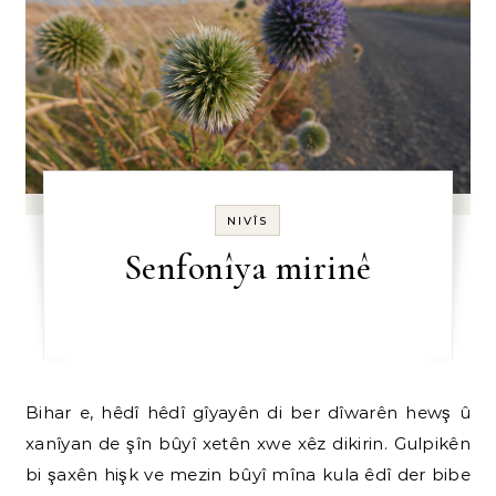
NIVÎS
Senfonîya mirinê
Bihar e, hêdî hêdî gîyayên di ber dîwarên hewş û
xanîyan de şîn bûyî xetên xwe xêz dikirin. Gulpikên
bi şaxên hişk ve mezin bûyî mîna kula êdî der bibe