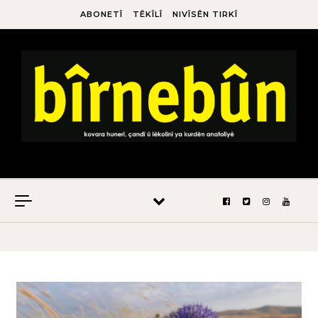
ABONETÎ
TÊKÎLÎ
NIVÎSÊN TIRKÎ