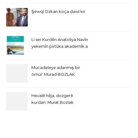
Şewqî Ozkan koça dawî kir
Li ser Kurdên Anatoliya Navîn
yekemîn pirtûka akademîk a
bi Îngîlîzî derket
Mücadeleye adanmış bir
ömür: Murad BOZLAK
Hevalê hêja, dozgerê
kurdan: Murat Bozlak