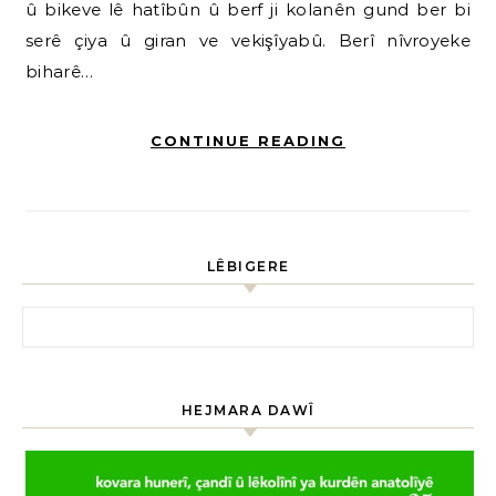
û bikeve lê hatîbûn û berf ji kolanên gund ber bi
serê çiya û giran ve vekişîyabû. Berî nîvroyeke
biharê…
CONTINUE READING
LÊBIGERE
HEJMARA DAWÎ