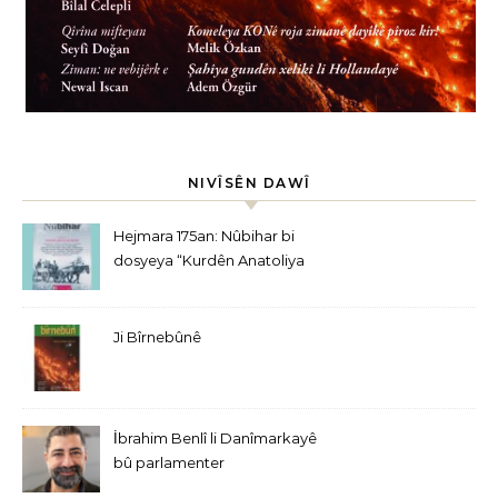
NIVÎSÊN DAWÎ
Hejmara 175an: Nûbihar bi
dosyeya “Kurdên Anatoliya
Navîn” derket
Ji Bîrnebûnê
İbrahim Benlî li Danîmarkayê
bû parlamenter