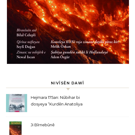
NIVÎSÊN DAWÎ
Hejmara 175an: Nûbihar bi
dosyeya “Kurdên Anatoliya
Navîn” derket
Ji Bîrnebûnê