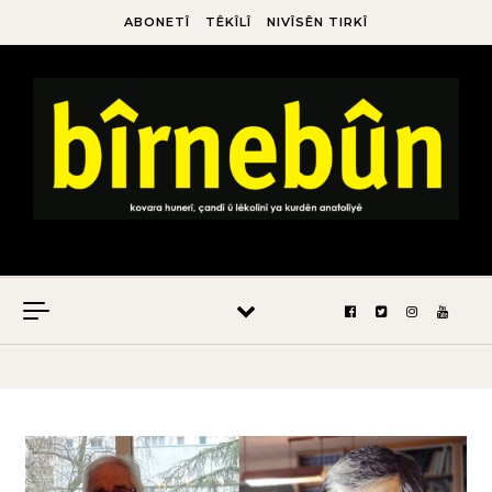
ABONETÎ
TÊKÎLÎ
NIVÎSÊN TIRKÎ