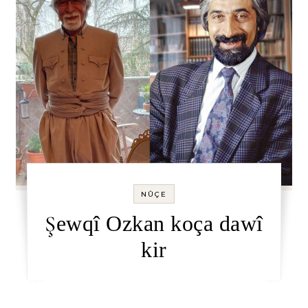
NÛÇE
Şewqî Ozkan koça dawî
kir