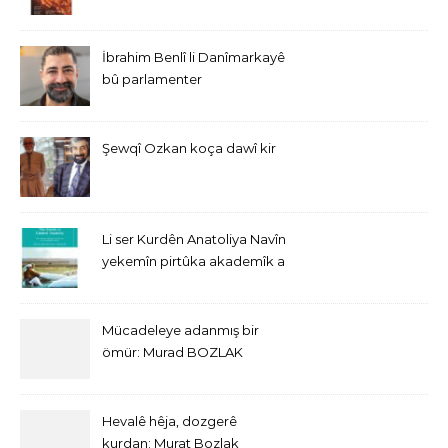
İbrahim Benlî li Danîmarkayê
bû parlamenter
Şewqî Ozkan koça dawî kir
Li ser Kurdên Anatoliya Navîn
yekemîn pirtûka akademîk a
bi Îngîlîzî derket
Mücadeleye adanmış bir
ömür: Murad BOZLAK
Hevalê hêja, dozgerê
kurdan: Murat Bozlak