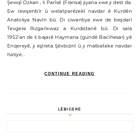
Şewqî Ozkan , li Parîsê (Fransa) jiyana xwe ji dest da.
Ew rewşenbîr û welatparêzekî navdar ê Kurdên
Anatoliya Navîn bû. Di ciwantiya xwe de beşdarî
Tevgera Rizgarîxwaz a Kurdistanê bû. Di sala
1952’an de li bajarê Haymana (gundê Bacîhesar) yê
Enqereyê, ji eşîreta Şêxbizinî û ji malbateke navdar
hatiye…
CONTINUE READING
LÊBIGERE