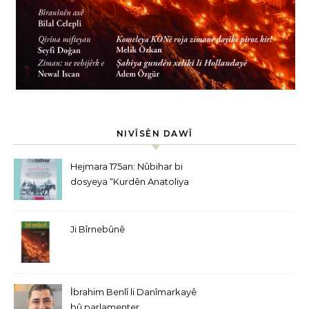
NIVÎSÊN DAWÎ
Hejmara 175an: Nûbihar bi
dosyeya “Kurdên Anatoliya
Navîn” derket
Ji Bîrnebûnê
İbrahim Benlî li Danîmarkayê
bû parlamenter