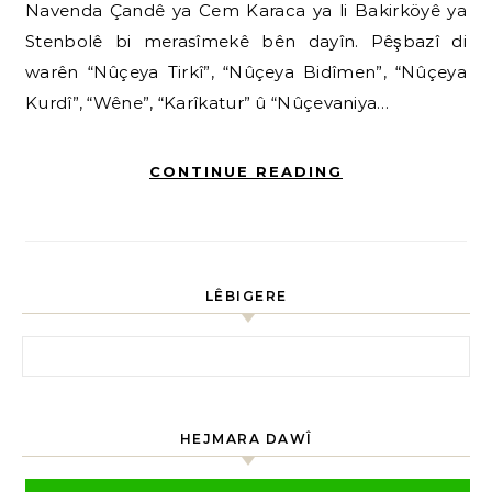
Navenda Çandê ya Cem Karaca ya li Bakirköyê ya
Stenbolê bi merasîmekê bên dayîn. Pêşbazî di
warên “Nûçeya Tirkî”, “Nûçeya Bidîmen”, “Nûçeya
Kurdî”, “Wêne”, “Karîkatur” û “Nûçevaniya…
CONTINUE READING
LÊBIGERE
HEJMARA DAWÎ