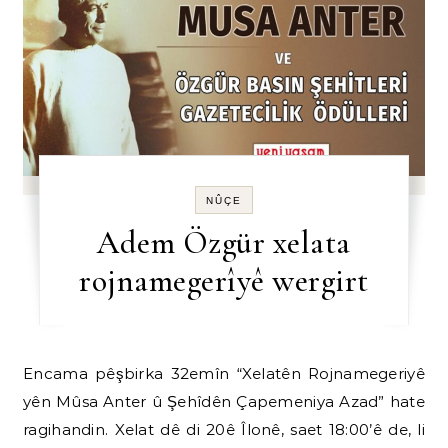
NÛÇE
Adem Özgür xelata
rojnamegerîyê wergirt
Encama pêşbirka 32emîn “Xelatên Rojnamegeriyê
yên Mûsa Anter û Şehîdên Çapemeniya Azad” hate
ragihandin. Xelat dê di 20ê Îlonê, saet 18:00’ê de, li