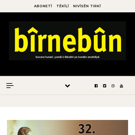
ABONETÎ
TÊKÎLÎ
NIVÎSÊN TIRKÎ