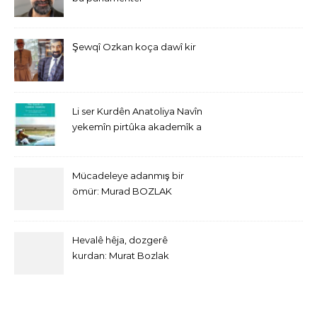
Şewqî Ozkan koça dawî kir
Li ser Kurdên Anatoliya Navîn
yekemîn pirtûka akademîk a
bi Îngîlîzî derket
Mücadeleye adanmış bir
ömür: Murad BOZLAK
Hevalê hêja, dozgerê
kurdan: Murat Bozlak