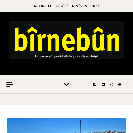
ABONETÎ
TÊKÎLÎ
NIVÎSÊN TIRKÎ