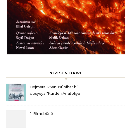
NIVÎSÊN DAWÎ
Hejmara 175an: Nûbihar bi
dosyeya “Kurdên Anatoliya
Navîn” derket
Ji Bîrnebûnê