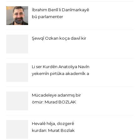
İbrahim Benlî li Danîmarkayê
bû parlamenter
Şewqî Ozkan koça dawî kir
Li ser Kurdên Anatoliya Navîn
yekemîn pirtûka akademîk a
bi Îngîlîzî derket
Mücadeleye adanmış bir
ömür: Murad BOZLAK
Hevalê hêja, dozgerê
kurdan: Murat Bozlak