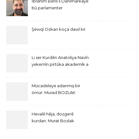
İbrahim Benlî li Danîmarkayê
bû parlamenter
Şewqî Ozkan koça dawî kir
Li ser Kurdên Anatoliya Navîn
yekemîn pirtûka akademîk a
bi Îngîlîzî derket
Mücadeleye adanmış bir
ömür: Murad BOZLAK
Hevalê hêja, dozgerê
kurdan: Murat Bozlak