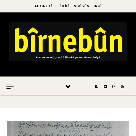
ABONETÎ
TÊKÎLÎ
NIVÎSÊN TIRKÎ