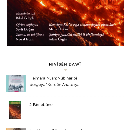
NIVÎSÊN DAWÎ
Hejmara 175an: Nûbihar bi
dosyeya “Kurdên Anatoliya
Navîn” derket
Ji Bîrnebûnê