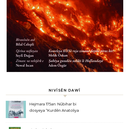
NIVÎSÊN DAWÎ
Hejmara 175an: Nûbihar bi
dosyeya “Kurdên Anatoliya
Navîn” derket