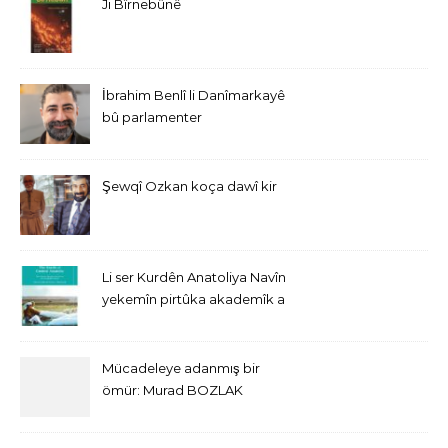
Ji Bîrnebûnê
İbrahim Benlî li Danîmarkayê
bû parlamenter
Şewqî Ozkan koça dawî kir
Li ser Kurdên Anatoliya Navîn
yekemîn pirtûka akademîk a
bi Îngîlîzî derket
Mücadeleye adanmış bir
ömür: Murad BOZLAK