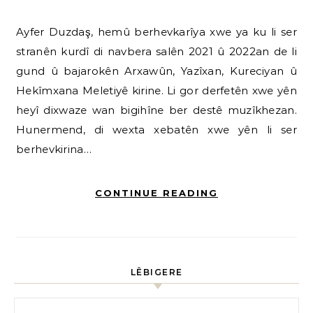
Ayfer Duzdaş, hemû berhevkarîya xwe ya ku li ser
stranên kurdî di navbera salên 2021 û 2022an de li
gund û bajarokên Arxawûn, Yazîxan, Kureciyan û
Hekîmxana Meletiyê kirine. Li gor derfetên xwe yên
heyî dixwaze wan bigihîne ber destê muzîkhezan.
Hunermend, di wexta xebatên xwe yên li ser
berhevkirina…
CONTINUE READING
LÊBIGERE