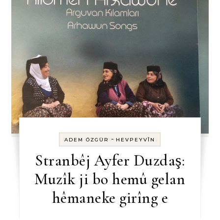
-
ADEM ÖZGÜR
HEVPEYVÎN
Stranbêj Ayfer Duzdaş:
Muzîk ji bo hemû gelan
hêmaneke girîng e