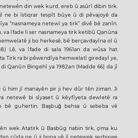
 netewên din wek kurd, ereb û asûrî dibin tirk.
î ne bi îstiqrar tespît bûye û di pêvajoyê da
nîya “nasnameya netewî ya tirk” divê bê zanîn.
, va îfade li ser nasnameya tirk ketibû Qanûna
 hemwelatê ji bo herkesê, bê berçavdayîna ol û
 88) Lê, va îfade di sala 1961an da wûsa hat
ta Tirk ra bi pêwendîya hemwelatî giredayî ye,
n di Qanûn Bingehî ya 1982an (Madde 66) da jî
 û him jî manayên pir ji hev dûr tên ziman. Ji
eya netewê bi sîyaset û kêyfîyeta dewletê ra
m bê guhertin. Başbuğ behsa û sebeba vê
esên wek Atatirk û Basbûg nabin tirk, çima ku
rdan cûda ne û ji bona vê jî netewek serbixwe