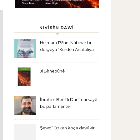
NIVÎSÊN DAWÎ
Hejmara 175an: Nûbihar bi
dosyeya “Kurdên Anatoliya
Navîn” derket
Ji Bîrnebûnê
İbrahim Benlî li Danîmarkayê
bû parlamenter
Şewqî Ozkan koça dawî kir