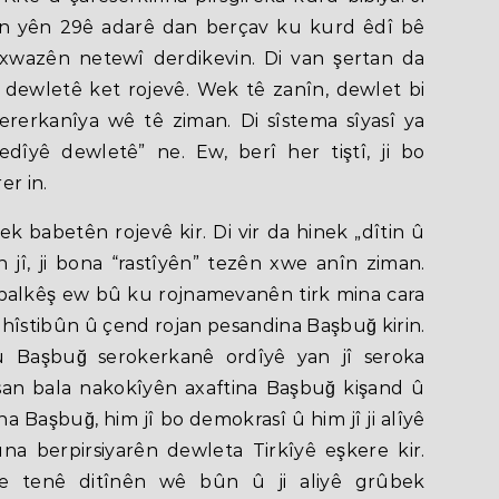
êman yên 29ê adarê dan berçav ku kurd êdî bê
xwazên netewî derdikevin. Di van şertan da
 dewletê ket rojevê. Wek tê zanîn, dewlet bi
rerkanîya wê tê ziman. Di sîstema sîyasî ya
dîyê dewletê” ne. Ew, berî her tiştî, ji bo
er in.
ek babetên rojevê kir. Di vir da hinek „dîtin û
 jî, ji bona “rastîyên” tezên xwe anîn ziman.
a balkêş ew bû ku rojnamevanên tirk mina cara
hîstibûn û çend rojan pesandina Başbuğ kirin.
ku Başbuğ serokerkanê ordîyê yan jî seroka
san bala nakokîyên axaftina Başbuğ kişand û
ina Başbuğ, him jî bo demokrasî û him jî ji alîyê
na berpirsiyarên dewleta Tirkîyê eşkere kir.
e tenê ditînên wê bûn û ji aliyê grûbek