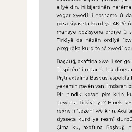
alîyê din, hilbijartinên her
veger xwedî li nasname û da
pirsa sîyaseta kurd ya AKPê û
manayê pozîsyona ordîyê û se
Tirkîyê da hêzên ordîyê “xwe
pirsgirêka kurd tenê xwedî qer
Başbuğ, axaftina xwe li ser gel
Tespîtên“ ilmdar û lekolîneran
Piştî axtafina Basbus, aspekt
yekemin navên van ilmdaran bi
Pir hindik kesan pirs kirin 
dewleta Tirkîyê ye? Hinek ke
rexne li “tezên” wê kirin. Axaft
sîyaseta kurd ya resmî durbû
Çima ku, axaftina Başbuğ n