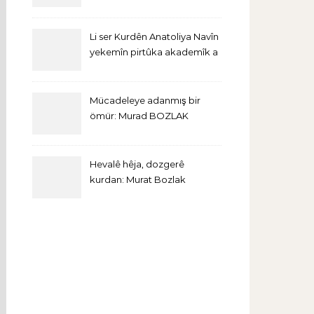
Li ser Kurdên Anatoliya Navîn
yekemîn pirtûka akademîk a
bi Îngîlîzî derket
Mücadeleye adanmış bir
ömür: Murad BOZLAK
Hevalê hêja, dozgerê
kurdan: Murat Bozlak