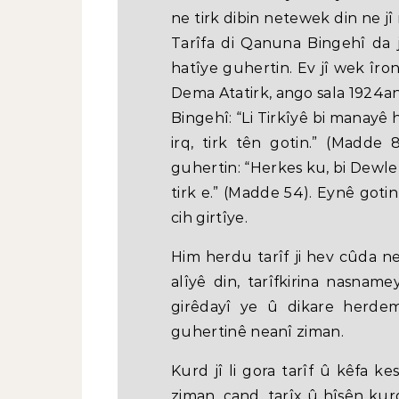
ne tirk dibin netewek din ne jî
Tarîfa di Qanuna Bingehî da j
hatîye guhertin. Ev jî wek îro
Dema Atatirk, ango sala 1924an
Bingehî: “Li Tirkîyê bi manayê
irq, tirk tên gotin.” (Madde
guhertin: “Herkes ku, bi Dewle
tirk e.” (Madde 54). Eynê goti
cih girtîye.
Him herdu tarîf ji hev cûda ne
alîyê din, tarîfkirina nasnam
girêdayî ye û dikare herde
guhertinê neanî ziman.
Kurd jî li gora tarîf û kêfa k
ziman, çand, tarîx û hîsên ku