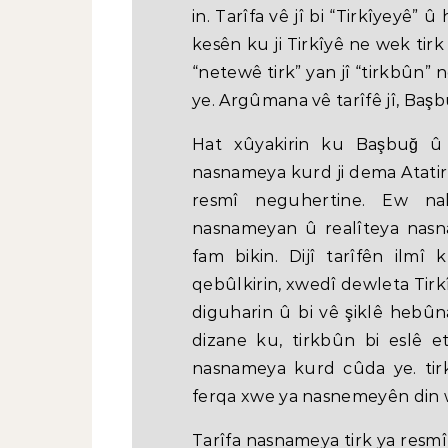
in. Tarîfa vê jî bi “Tirkîyeyê”
kesên ku ji Tirkîyê ne wek tirk
“netewê tirk” yan jî “tirkbûn” ne
ye. Argûmana vê tarîfê jî, Baş
Hat xûyakirin ku Başbuğ û be
nasnameya kurd ji dema Atatir
resmî neguhertine. Ew nak
nasnameyan û realîteya nas
fam bikin. Dijî tarîfên ilm
qebûlkirin, xwedî dewleta Tirk
diguharin û bi vê şiklê hebûn
dizane ku, tirkbûn bi eslê e
nasnameya kurd cûda ye. tir
ferqa xwe ya nasnemeyên din 
Tarîfa nasnameya tirk ya resmî 