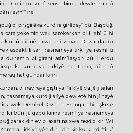
irin. Gotinên konferensê him ji dewletê ra û
ibên resmî” ne.
buğ bi pirsgirêka kurd ra girêdayî bû. Başbuğ,
da cara yekemin wek serokerkan bi firehî û bi
ê sekinî û ditînên xwe anî ziman. Di wir da du
. Yek aspekt li ser “nasnameya tirk” ya resmî û
ta duhemin bi giranî asîmîlasyon bû. Herdu
irsgrêka kurd ya Tirkîyê ne. Loma, dîtin û
 meraq hat guhdar kirin.
urdan, di nav raya giştî ya Tirkîyê da jê ji salan
nîn, nasnameya kurd ji alîyê dewletê hîn jî nayê
 tirk wek Demîrel, Ozal û Erdogan bi eşkere
d kiribûn jî, qebûlkirina resmî ya nasnameya
uğ carek din ev bi axaftina xwe tesdiq kir. Wî
mara Tirkîyê yên din, îdîa kir ku kurd “tirk”