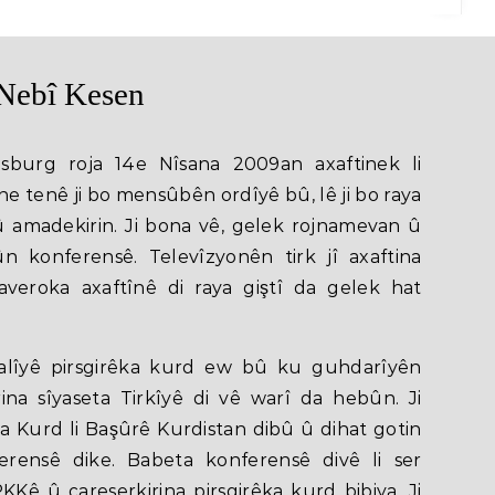
Nebî Kesen
asburg roja 14e Nîsana 2009an axaftinek li
ne tenê ji bo mensûbên ordîyê bû, lê ji bo raya
û amadekirin. Ji bona vê, gelek rojnamevan û
n konferensê. Televîzyonên tirk jî axaftina
veroka axaftînê di raya giştî da gelek hat
i alîyê pirsgirêka kurd ew bû ku guhdarîyên
ina sîyaseta Tirkîyê di vê warî da hebûn. Ji
 Kurd li Başûrê Kurdistan dibû û dihat gotin
ferensê dike. Babeta konferensê divê li ser
Kê û çareserkirina pirsgirêka kurd bibiya. Ji