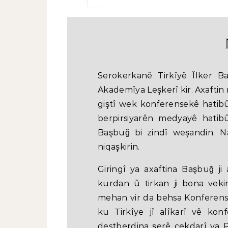
Serokerkanê Tirkîyê Îlker B
Akademîya Leşkerî kir. Axaftin 
giştî wek konferensekê hatib
berpirsiyarên medyayê hatibû
Başbuğ bi zindî weşandin. Na
niqaşkirin.
Giringî ya axaftina Başbuğ j
kurdan û tirkan ji bona vekir
mehan vir da behsa Konferensa
ku Tirkîye jî alîkarî vê kon
destberdina şerê çekdarî ya PK