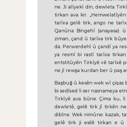
ne. Ji alîyekî din, dewleta Tirk
tirkan ava kir. „Hemwelatîyên 
tarîxa gelê tirk, ango ne tarî
Qanûna Bingehî (anayasa) û
ziman, çand û tarîxa tirk bûy
da. Perwerdehî û çandî ya resmî
ya resmî bi rastî tarîxa tirka
entstitûyên Tirkîyê vê tarîxê pê
ne jî rewşa kurdan ber û paş av
Başbuğ û kesên wek wî çiqas be
bi sedîsed li ser nasnameya etnî
Tirkîyê ava bûne. Çima ku, l
dewletê, gelê tirk jî tirkên n
dibîne. Wek nimûne: kazak, tat
gelê tirk ji esilê tirkan e 