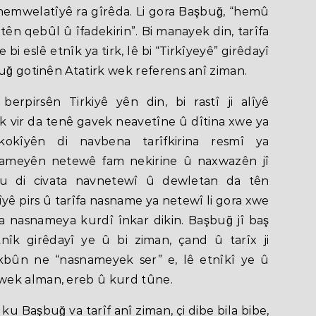
 û hemwelatîyê ra gîrêda. Li gora Başbuğ, “hemû
 tên qebûl û îfadekirin”. Bi manayek din, tarîfa
 bi eslê etnîk ya tirk, lê bi “Tirkîyeyê” girêdayî
buğ gotinên Atatirk wek referens anî ziman.
rpirsên Tirkiyê yên din, bi rastî ji alîyê
k vir da tenê gavek neavetîne û dîtina xwe ya
okîyên di navbena tarîfkirina resmî ya
nameyên netewê fam nekirine û naxwazên jî
î ku di civata navnetewî û dewletan da tên
îyê pirs û tarîfa nasname ya netewî li gora xwe
a nasnameya kurdî înkar dikin. Başbuğ jî baş
tnîk girêdayî ye û bi ziman, çand û tarîx ji
kbûn ne “nasnameyek ser” e, lê etnîkî ye û
wek alman, ereb û kurd tûne.
ku Başbuğ va tarîf anî ziman, çi dibe bila bibe,