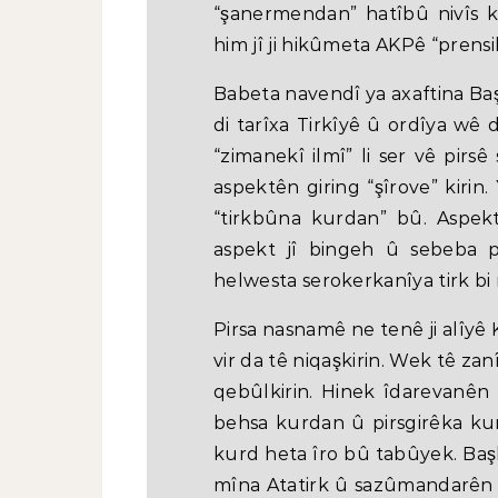
“şanermendan” hatîbû nivîs k
him jî ji hikûmeta AKPê “prens
Babeta navendî ya axaftina Baş
di tarîxa Tirkîyê û ordîya wê 
“zimanekî ilmî” li ser vê pirs
aspektên giring “şîrove” kirin
“tirkbûna kurdan” bû. Aspek
aspekt jî bingeh û sebeba p
helwesta serokerkanîya tirk bi
Pirsa nasnamê ne tenê ji alîyê K
vir da tê niqaşkirin. Wek tê za
qebûlkirin. Hinek îdarevanên
behsa kurdan û pirsgirêka kur
kurd heta îro bû tabûyek. Başb
mîna Atatirk û sazûmandarên Ko