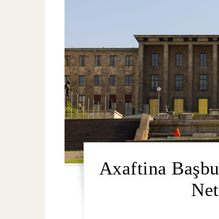
Axaftina Başb
Net