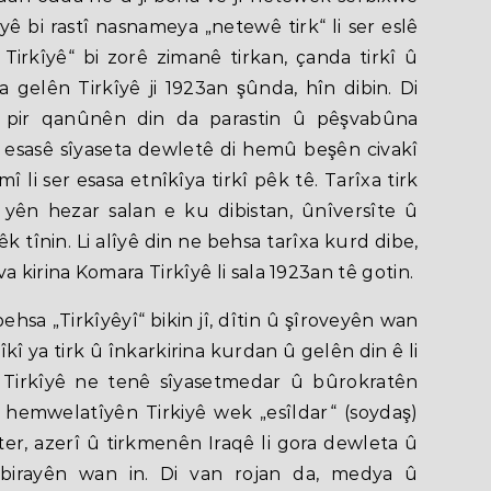
îyê bi rastî nasnameya „netewê tirk“ li ser eslê
Tirkîyê“ bi zorê zimanê tirkan, çanda tirkî û
xa gelên Tirkîyê ji 1923an şûnda, hîn dibin. Di
 pir qanûnên din da parastin û pêşvabûna
e esasê sîyaseta dewletê di hemû beşên civakî
 li ser esasa etnîkîya tirkî pêk tê. Tarîxa tirk
n yên hezar salan e ku dibistan, ûnîversîte û
k tînin. Li alîyê din ne behsa tarîxa kurd dibe,
a kirina Komara Tirkîyê li sala 1923an tê gotin.
hsa „Tirkîyêyî“ bikin jî, dîtin û şîroveyên wan
kî ya tirk û înkarkirina kurdan û gelên din ê li
i Tirkîyê ne tenê sîyasetmedar û bûrokratên
e hemwelatîyên Tirkiyê wek „esîldar“ (soydaş)
er, azerî û tirkmenên Iraqê li gora dewleta û
û birayên wan in. Di van rojan da, medya û